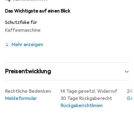
Fingerabdrücke und erleichtert die Reinigung. Zudem
lässt sich die Folie blasenfrei anbringen und jederzeit
Das Wichtigste auf einen Blick
rückstandsfrei entfernen, ohne Klebstoffrückstände zu
Schutzfolie für
hinterlassen. Das Produkt wird in Deutschland hergestellt
Kaffeemaschine
und bietet eine Herstellergarantie von 10 Jahren, was für
die hohe Qualität und Langlebigkeit spricht.
Mehr anzeigen
Preisentwicklung
Rechtliche Bedenken
14 Tage gesetzl. Widerruf
24 
Meldeformular
30 Tage Rückgaberecht
Gew
Rückgaberichtlinien