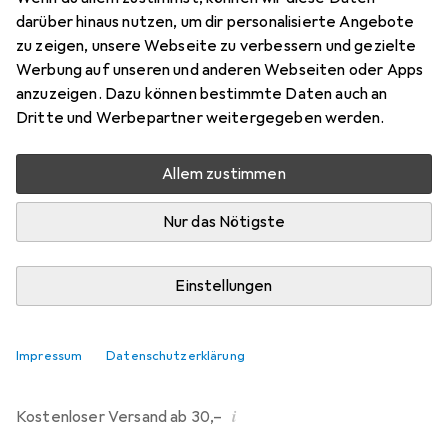
darüber hinaus nutzen, um dir personalisierte Angebote
Bewertungen
zu zeigen, unsere Webseite zu verbessern und gezielte
214
Werbung auf unseren und anderen Webseiten oder Apps
anzuzeigen. Dazu können bestimmte Daten auch an
Dritte und Werbepartner weitergegeben werden.
Di, 11.8. geliefert
Mehr als 10 Stück an Lager beim Drittanbieter
Allem zustimmen
Lieferort angeben für genaue Lieferzeit
Nur das Nötigste
i
Angebot von
Ecultor
DE
Einstellungen
In den Warenkorb
Impressum
Datenschutzerklärung
Vergleichen
Merken
i
Kostenloser Versand ab 30,–