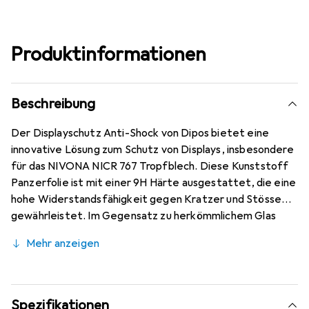
Produktinformationen
Beschreibung
Der Displayschutz Anti-Shock von Dipos bietet eine
innovative Lösung zum Schutz von Displays, insbesondere
für das NIVONA NICR 767 Tropfblech. Diese Kunststoff
Panzerfolie ist mit einer 9H Härte ausgestattet, die eine
hohe Widerstandsfähigkeit gegen Kratzer und Stösse
gewährleistet. Im Gegensatz zu herkömmlichem Glas
bricht oder splittert diese Folie nicht, was sie zu einer
Mehr anzeigen
sicheren Wahl für den täglichen Gebrauch macht. Mit
einer Dicke von nur ca. 0,2 mm bleibt die Folie nahezu
unsichtbar und sorgt für eine kristallklare Sicht. Die
oleophobische Anti-Fingerprint-Beschichtung reduziert
Spezifikationen