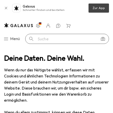
Galaxus
Zur App
Schneller finden und bestellen
Einstellungen
Kundenkonto
Vergleichslisten
Merklisten
Warenkorb
Navigation nach Kategorien
Menü
Suche
o + Video
Deine Daten. Deine Wahl.
Geräte Schutzfolie
Dipos Displayschutz Anti-Shock
Wenn du nur das Nötigste wählst, erfassen wir mit
Cookies und ähnlichen Technologien Informationen zu
8 Bilder
deinem Gerät und deinem Nutzungsverhalten auf unserer
Website. Diese brauchen wir, um dir bspw. ein sicheres
EUR
12,–
Login und Basisfunktionen wie den Warenkorb zu
Dipos
Displayschutz Anti-Shock
ermöglichen.
Preis in EUR inkl. MwSt.
Wenn du allem zustimmst, können wir diese Daten