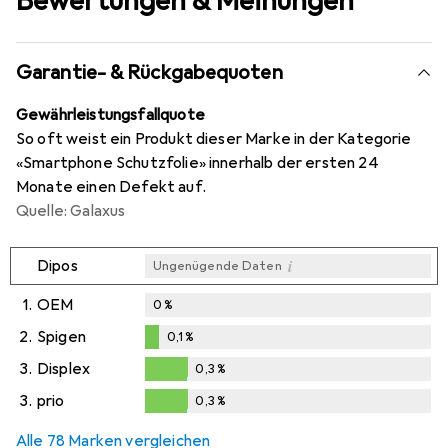
Bewertungen & Meinungen
Garantie- & Rückgabequoten
Gewährleistungsfallquote
So oft weist ein Produkt dieser Marke in der Kategorie
«Smartphone Schutzfolie» innerhalb der ersten 24
Monate einen Defekt auf.
Quelle: Galaxus
i
Dipos
Ungenügende Daten
1.
OEM
0
%
2.
Spigen
0,1
%
0,1
%
3.
Displex
0,3
%
0,3
%
3.
prio
0,3
%
0,3
%
Alle 78 Marken vergleichen