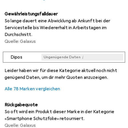
Gewährleistungsfalldauer
So lange dauert eine Abwicklung ab Ankunft bei der
Servicestelle bis Wiedererhalt in Arbeitstagen im
Durchschnitt.
Quelle: Galaxus
i
Dipos
Ungenügende Daten
i
i
i
i
Ungenügende Daten
Ungenügende Daten
Ungenügende Daten
Ungenügende Daten
Leider haben wir für diese Kategorie aktuell noch nicht
genügend Daten, um dir mehr Quoten anzuzeigen.
Alle 78 Marken vergleichen
Rückgabequote
So oft wird ein Produkt dieser Marke in der Kategorie
«Smartphone Schutzfolie» retourniert.
Quelle: Galaxus