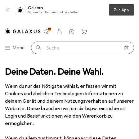
Galaxus
Zur App
Schneller finden und bestellen
Einstellungen
Kundenkonto
Vergleichslisten
Merklisten
Warenkorb
Navigation nach Kategorien
Menü
Suche
hutz
Deine Daten. Deine Wahl.
Smartphone Schutzfolie
Dipos Displayschutz Anti-Shock
Wenn du nur das Nötigste wählst, erfassen wir mit
Cookies und ähnlichen Technologien Informationen zu
8 Bilder
deinem Gerät und deinem Nutzungsverhalten auf unserer
Website. Diese brauchen wir, um dir bspw. ein sicheres
EUR
8,98
Login und Basisfunktionen wie den Warenkorb zu
Dipos
Displayschutz Anti-Shock
ermöglichen.
Honor X10 Max
Wenn du allem zustimmst, können wir diese Daten