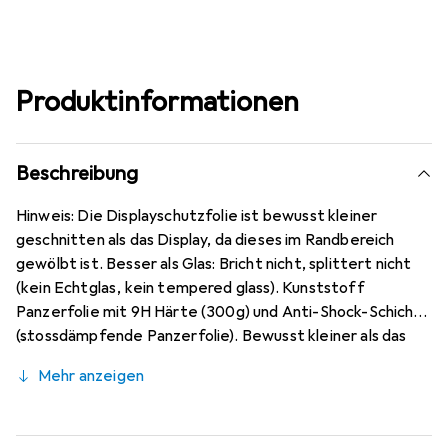
Produktinformationen
Beschreibung
Hinweis: Die Displayschutzfolie ist bewusst kleiner
geschnitten als das Display, da dieses im Randbereich
gewölbt ist. Besser als Glas: Bricht nicht, splittert nicht
(kein Echtglas, kein tempered glass). Kunststoff
Panzerfolie mit 9H Härte (300g) und Anti-Shock-Schicht
(stossdämpfende Panzerfolie). Bewusst kleiner als das
Honor X10 Max Glas, da dieses gewölbt ist (siehe Fotos),
Mehr anzeigen
blasenfrei und jederzeit rückstandsfrei zu entfernen
(ohne Klebstoff). Kristallklar (nahezu unsichtbar), ca. 0,2
mm dünn, oleophobische Anti-Fingerprint Beschichtung.