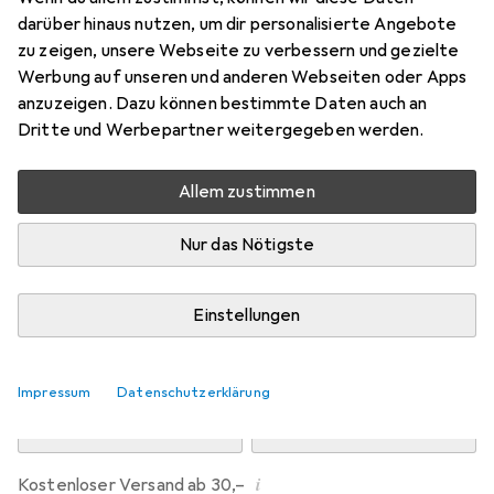
Preis in EUR inkl. MwSt.
darüber hinaus nutzen, um dir personalisierte Angebote
zu zeigen, unsere Webseite zu verbessern und gezielte
Marke
Bewertungen
Werbung auf unseren und anderen Webseiten oder Apps
Mehr von Dipos
anzuzeigen. Dazu können bestimmte Daten auch an
Dritte und Werbepartner weitergegeben werden.
Mi, 12.8. geliefert
Allem zustimmen
Mehr als 10 Stück an Lager beim Drittanbieter
Lieferort angeben für genaue Lieferzeit
Nur das Nötigste
i
Angebot von
Ecultor
DE
Einstellungen
In den Warenkorb
Impressum
Datenschutzerklärung
Vergleichen
Merken
i
Kostenloser Versand ab 30,–