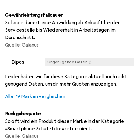
Gewährleistungsfalldauer
So lange dauert eine Abwicklung ab Ankunft bei der
Servicestelle bis Wiedererhalt in Arbeitstagen im
Durchschnitt.
Quelle: Galaxus
i
Dipos
Ungenügende Daten
i
i
i
i
Ungenügende Daten
Ungenügende Daten
Ungenügende Daten
Ungenügende Daten
Leider haben wir für diese Kategorie aktuell noch nicht
genügend Daten, um dir mehr Quoten anzuzeigen.
Alle 79 Marken vergleichen
Rückgabequote
So oft wird ein Produkt dieser Marke in der Kategorie
«Smartphone Schutzfolie» retourniert.
Quelle: Galaxus