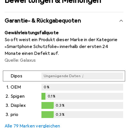
Bewertungen & Meinungen
Garantie- & Rückgabequoten
Gewährleistungsfallquote
So oft weist ein Produkt dieser Marke in der Kategorie
«Smartphone Schutzfolie» innerhalb der ersten 24
Monate einen Defekt auf.
Quelle: Galaxus
i
Dipos
Ungenügende Daten
1.
OEM
0
%
2.
Spigen
0,1
%
0,1
%
3.
Displex
0,3
%
0,3
%
3.
prio
0,3
%
0,3
%
Alle 79 Marken vergleichen