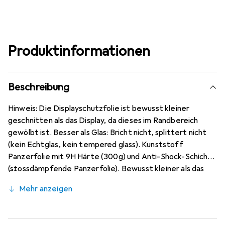
Produktinformationen
Beschreibung
Hinweis: Die Displayschutzfolie ist bewusst kleiner
geschnitten als das Display, da dieses im Randbereich
gewölbt ist. Besser als Glas: Bricht nicht, splittert nicht
(kein Echtglas, kein tempered glass). Kunststoff
Panzerfolie mit 9H Härte (300g) und Anti-Shock-Schicht
(stossdämpfende Panzerfolie). Bewusst kleiner als das
Huawei Enjoy 20 5G Glas, da dieses gewölbt ist (siehe
Mehr anzeigen
Fotos), blasenfrei und jederzeit rückstandsfrei zu
entfernen (ohne Klebstoff). Kristallklar (nahezu
unsichtbar), ca. 0,2 mm dünn, oleophobische Anti-