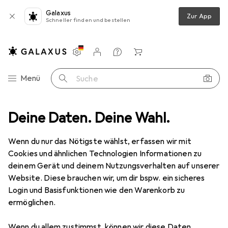
Galaxus
Zur App
Schneller finden und bestellen
Einstellungen
Kundenkonto
Vergleichslisten
Merklisten
Warenkorb
Navigation nach Kategorien
Menü
Suche
hutz
Deine Daten. Deine Wahl.
Smartphone Schutzfolie
Dipos Displayschutz Anti-Shock
Wenn du nur das Nötigste wählst, erfassen wir mit
Cookies und ähnlichen Technologien Informationen zu
8 Bilder
deinem Gerät und deinem Nutzungsverhalten auf unserer
Website. Diese brauchen wir, um dir bspw. ein sicheres
EUR
8,98
Login und Basisfunktionen wie den Warenkorb zu
Dipos
Displayschutz Anti-Shock
ermöglichen.
Huawei Enjoy 20 5G
Wenn du allem zustimmst, können wir diese Daten