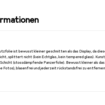
ormationen
utzfolie ist bewusst kleiner geschnitten als das Display, da die
 nicht, splittert nicht (kein Echtglas, kein tempered glass). Ku
Schicht (stossdämpfende Panzerfolie). Bewusst kleiner als das
he Fotos), blasenfrei und jederzeit rückstandsfrei zu entfernen 
. 0,2 mm dünn, oleophobische Anti-Fingerprint Beschichtung. 10
n Germany.