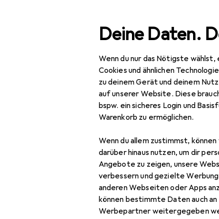
Suche
Deine Daten. D
Wenn du nur das Nötigste wählst, 
Navigation nach Kategorien
Gesamtsortiment
IT + Multimedia
Smartphones + T
Gesamtsortiment
Cookies und ähnlichen Technologi
zu deinem Gerät und deinem Nutz
IT + Multimedia
auf unserer Website. Diese brauch
bspw. ein sicheres Login und Basis
Smartphones +
Warenkorb zu ermöglichen.
Tablets
Wenn du allem zustimmst, können 
Smartphone
darüber hinaus nutzen, um dir pers
Zubehör
Angebote zu zeigen, unsere Webs
Smartphone Schutz
verbessern und gezielte Werbung
anderen Webseiten oder Apps an
Handykette
können bestimmte Daten auch an 
Werbepartner weitergegeben we
Smartphone Hülle