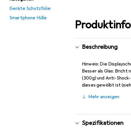
Geräte Schutzfolie
Smartphone Hülle
Produktinf
Beschreibung
Hinweis: Die Displaysch
Besser als Glas: Bricht
(300g) und Anti-Shock-
dieses gewölbt ist (sie
(nahezu unsichtbar), ca
Mehr anzeigen
Markenprodukt made i
Spezifikationen