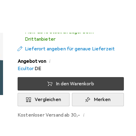
Mi, 12.8. geliefert
Mehr als 10 Stück an Lager beim
Drittanbieter
Lieferort angeben für genaue Lieferzeit
i
Angebot von
Ecultor
DE
In den Warenkorb
Vergleichen
Merken
i
Kostenloser Versand ab 30,–