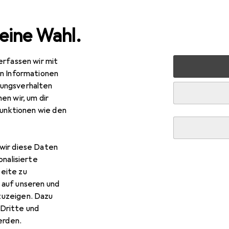
eine Wahl.
erfassen wir mit
ablets
Smartphone Zubehör
Smartphone Schutz
Sm
en Informationen
ungsverhalten
en wir, um dir
funktionen wie den
wir diese Daten
onalisierte
eite zu
 auf unseren und
zuzeigen. Dazu
Dritte und
rden.