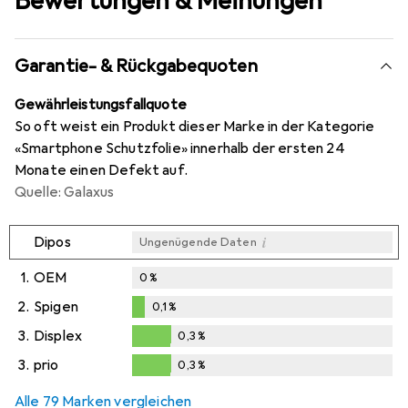
Bewertungen & Meinungen
Garantie- & Rückgabequoten
Gewährleistungsfallquote
So oft weist ein Produkt dieser Marke in der Kategorie
«Smartphone Schutzfolie» innerhalb der ersten 24
Monate einen Defekt auf.
Quelle: Galaxus
i
Dipos
Ungenügende Daten
1.
OEM
0
%
2.
Spigen
0,1
%
0,1
%
3.
Displex
0,3
%
0,3
%
3.
prio
0,3
%
0,3
%
Alle 79 Marken vergleichen