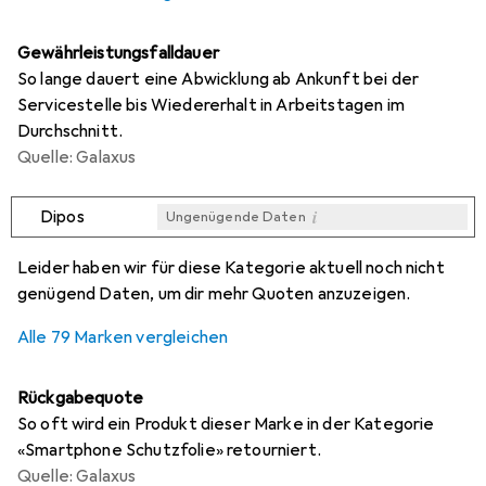
Gewährleistungsfalldauer
So lange dauert eine Abwicklung ab Ankunft bei der
Servicestelle bis Wiedererhalt in Arbeitstagen im
Durchschnitt.
Quelle: Galaxus
i
Dipos
Ungenügende Daten
i
i
i
i
Ungenügende Daten
Ungenügende Daten
Ungenügende Daten
Ungenügende Daten
Leider haben wir für diese Kategorie aktuell noch nicht
genügend Daten, um dir mehr Quoten anzuzeigen.
Alle 79 Marken vergleichen
Rückgabequote
So oft wird ein Produkt dieser Marke in der Kategorie
«Smartphone Schutzfolie» retourniert.
Quelle: Galaxus