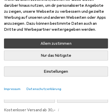
Preis in EUR inkl. MwSt.
darüber hinaus nutzen, um dir personalisierte Angebote
zu zeigen, unsere Webseite zu verbessern und gezielte
Marke
Bewertungen
Werbung auf unseren und anderen Webseiten oder Apps
Mehr von Dipos
anzuzeigen. Dazu können bestimmte Daten auch an
Dritte und Werbepartner weitergegeben werden.
Di, 11.8. geliefert
Allem zustimmen
Mehr als 10 Stück an Lager beim Drittanbieter
Lieferort angeben für genaue Lieferzeit
Nur das Nötigste
i
Angebot von
Ecultor
DE
Einstellungen
In den Warenkorb
Impressum
Datenschutzerklärung
Vergleichen
Merken
i
Kostenloser Versand ab 30,–