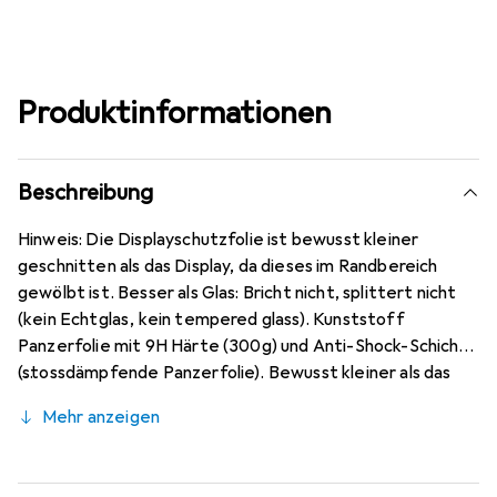
Produktinformationen
Beschreibung
Hinweis: Die Displayschutzfolie ist bewusst kleiner
geschnitten als das Display, da dieses im Randbereich
gewölbt ist. Besser als Glas: Bricht nicht, splittert nicht
(kein Echtglas, kein tempered glass). Kunststoff
Panzerfolie mit 9H Härte (300g) und Anti-Shock-Schicht
(stossdämpfende Panzerfolie). Bewusst kleiner als das
Infinix Zero 8 Rückseite Glas, da dieses gewölbt ist (siehe
Mehr anzeigen
Fotos), blasenfrei und jederzeit rückstandsfrei zu
entfernen (ohne Klebstoff). Antireflex (matt
entspiegelnd), ca. 0,2 mm dünn, oleophobische Anti-