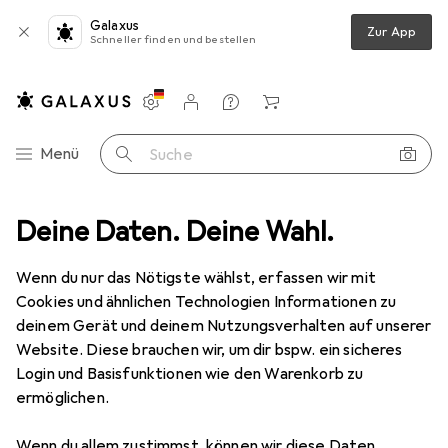
Galaxus
Zur App
Schneller finden und bestellen
Einstellungen
Kundenkonto
Vergleichslisten
Merklisten
Warenkorb
Navigation nach Kategorien
Menü
Suche
hutz
Deine Daten. Deine Wahl.
Smartphone Schutzfolie
Dipos Displayschutz Anti-Shock
Wenn du nur das Nötigste wählst, erfassen wir mit
Cookies und ähnlichen Technologien Informationen zu
8 Bilder
deinem Gerät und deinem Nutzungsverhalten auf unserer
Website. Diese brauchen wir, um dir bspw. ein sicheres
EUR
8,89
Login und Basisfunktionen wie den Warenkorb zu
Dipos
Displayschutz Anti-Shock
ermöglichen.
Infinix Zero 8
Wenn du allem zustimmst, können wir diese Daten