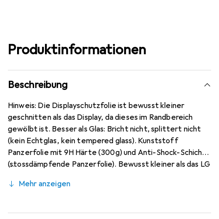
Produktinformationen
Beschreibung
Hinweis: Die Displayschutzfolie ist bewusst kleiner
geschnitten als das Display, da dieses im Randbereich
gewölbt ist. Besser als Glas: Bricht nicht, splittert nicht
(kein Echtglas, kein tempered glass). Kunststoff
Panzerfolie mit 9H Härte (300g) und Anti-Shock-Schicht
(stossdämpfende Panzerfolie). Bewusst kleiner als das LG
K52 Glas, da dieses gewölbt ist (siehe Fotos), blasenfrei
Mehr anzeigen
und jederzeit rückstandsfrei zu entfernen (ohne
Klebstoff). Antireflex (matt entspiegelnd), ca. 0,2 mm
dünn, oleophobische Anti-Fingerprint Beschichtung. 10