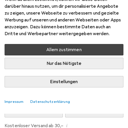
Preis in EUR inkl. MwSt.
darüber hinaus nutzen, um dir personalisierte Angebote
zu zeigen, unsere Webseite zu verbessern und gezielte
Marke
Bewertungen
Werbung auf unseren und anderen Webseiten oder Apps
Mehr von Dipos
anzuzeigen. Dazu können bestimmte Daten auch an
Dritte und Werbepartner weitergegeben werden.
Mi, 12.8. geliefert
Allem zustimmen
Mehr als 10 Stück an Lager beim Drittanbieter
Lieferort angeben für genaue Lieferzeit
Nur das Nötigste
i
Angebot von
Ecultor
DE
Einstellungen
In den Warenkorb
Impressum
Datenschutzerklärung
Vergleichen
Merken
i
Kostenloser Versand ab 30,–