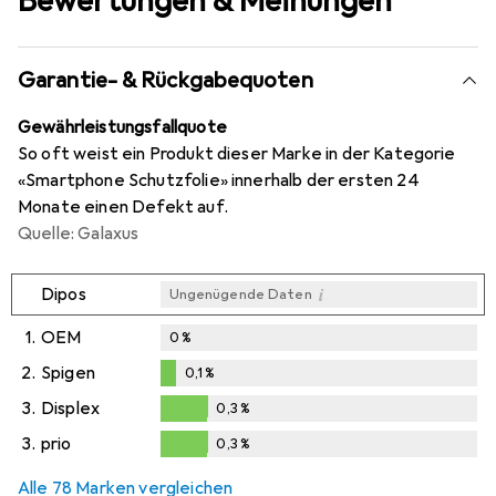
Bewertungen & Meinungen
Garantie- & Rückgabequoten
Gewährleistungsfallquote
So oft weist ein Produkt dieser Marke in der Kategorie
«Smartphone Schutzfolie» innerhalb der ersten 24
Monate einen Defekt auf.
Quelle: Galaxus
i
Dipos
Ungenügende Daten
1.
OEM
0
%
2.
Spigen
0,1
%
0,1
%
3.
Displex
0,3
%
0,3
%
3.
prio
0,3
%
0,3
%
Alle 78 Marken vergleichen