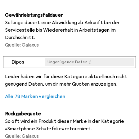
Gewährleistungsfalldauer
So lange dauert eine Abwicklung ab Ankunft bei der
Servicestelle bis Wiedererhalt in Arbeitstagen im
Durchschnitt.
Quelle: Galaxus
i
Dipos
Ungenügende Daten
i
i
i
i
Ungenügende Daten
Ungenügende Daten
Ungenügende Daten
Ungenügende Daten
Leider haben wir für diese Kategorie aktuell noch nicht
genügend Daten, um dir mehr Quoten anzuzeigen.
Alle 78 Marken vergleichen
Rückgabequote
So oft wird ein Produkt dieser Marke in der Kategorie
«Smartphone Schutzfolie» retourniert.
Quelle: Galaxus