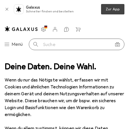
Galaxus
Zur App
Schneller finden und bestellen
Einstellungen
Kundenkonto
Vergleichslisten
Merklisten
Warenkorb
Navigation nach Kategorien
Menü
Suche
hutz
Deine Daten. Deine Wahl.
Smartphone Schutzfolie
Dipos Displayschutz Anti-Shock
Wenn du nur das Nötigste wählst, erfassen wir mit
Cookies und ähnlichen Technologien Informationen zu
8 Bilder
deinem Gerät und deinem Nutzungsverhalten auf unserer
Website. Diese brauchen wir, um dir bspw. ein sicheres
EUR
8,89
Login und Basisfunktionen wie den Warenkorb zu
Dipos
Displayschutz Anti-Shock
ermöglichen.
LG K52
Wenn du allem zustimmst, können wir diese Daten