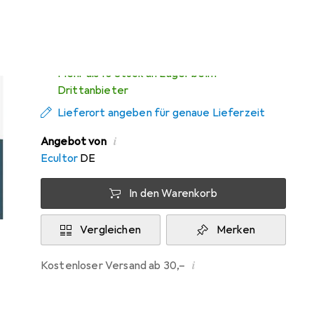
Mi, 12.8. geliefert
Mehr als 10 Stück an Lager beim
Drittanbieter
Lieferort angeben für genaue Lieferzeit
i
Angebot von
Ecultor
DE
In den Warenkorb
Vergleichen
Merken
i
Kostenloser Versand ab 30,–