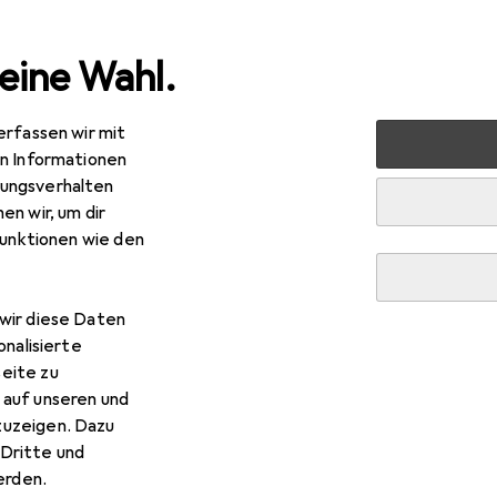
eine Wahl.
erfassen wir mit
ablets
Smartphone Zubehör
Smartphone Schutz
Sm
en Informationen
ungsverhalten
en wir, um dir
funktionen wie den
wir diese Daten
onalisierte
eite zu
 auf unseren und
zuzeigen. Dazu
Dritte und
rden.