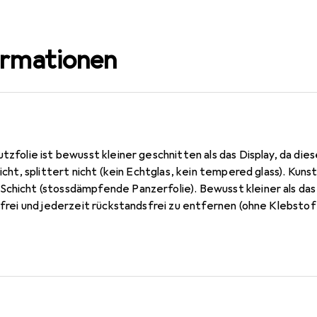
ormationen
utzfolie ist bewusst kleiner geschnitten als das Display, da die
 nicht, splittert nicht (kein Echtglas, kein tempered glass). Ku
Schicht (stossdämpfende Panzerfolie). Bewusst kleiner als das
enfrei und jederzeit rückstandsfrei zu entfernen (ohne Klebstof
mm dünn, oleophobische Anti-Fingerprint Beschichtung. 10 Jahr
n Germany.