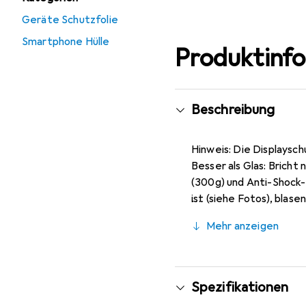
Geräte Schutzfolie
Smartphone Hülle
Produktinf
Beschreibung
Hinweis: Die Displaysch
Besser als Glas: Bricht
(300g) und Anti-Shock-
ist (siehe Fotos), blas
entspiegelnd), ca. 0,2 
Mehr anzeigen
Markenprodukt made i
Spezifikationen