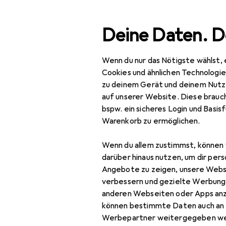
Suche
Deine Daten. D
Wenn du nur das Nötigste wählst, 
Navigation nach Kategorien
Gesamtsortiment
IT + Multimedia
Smartphones + T
Gesamtsortiment
Cookies und ähnlichen Technologi
zu deinem Gerät und deinem Nutz
IT + Multimedia
auf unserer Website. Diese brauch
bspw. ein sicheres Login und Basis
Smartphones +
Warenkorb zu ermöglichen.
Tablets
Wenn du allem zustimmst, können 
Smartphone
darüber hinaus nutzen, um dir pers
Zubehör
Angebote zu zeigen, unsere Webs
Smartphone Schutz
verbessern und gezielte Werbung
anderen Webseiten oder Apps an
Handykette
können bestimmte Daten auch an 
Werbepartner weitergegeben we
Smartphone Hülle