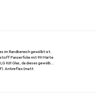
ses im Randbereich gewölbt ist.
nststoff Panzerfolie mit 9H Härte
 LG K61 Glas, da dieses gewölbt
f). Antireflex (matt
e Herstellergarantie -