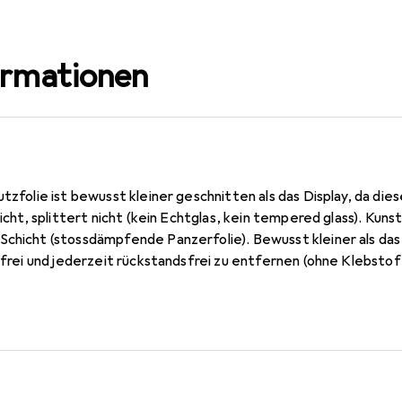
ormationen
utzfolie ist bewusst kleiner geschnitten als das Display, da die
 nicht, splittert nicht (kein Echtglas, kein tempered glass). Ku
Schicht (stossdämpfende Panzerfolie). Bewusst kleiner als das
enfrei und jederzeit rückstandsfrei zu entfernen (ohne Klebstoff
 dünn, oleophobische Anti-Fingerprint Beschichtung. 10 Jahre H
n Germany.