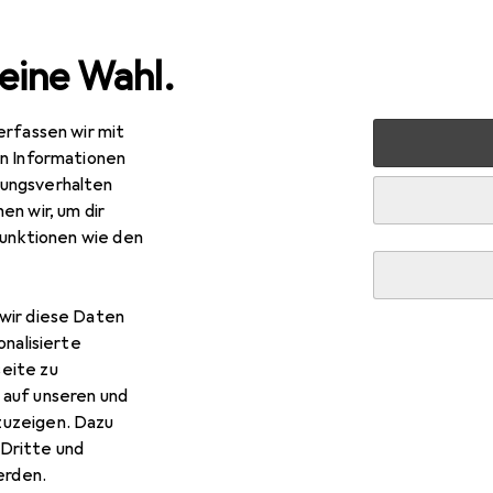
eine Wahl.
erfassen wir mit
ablets
Smartphone Zubehör
Smartphone Schutz
Sm
en Informationen
ungsverhalten
en wir, um dir
funktionen wie den
wir diese Daten
onalisierte
eite zu
 auf unseren und
zuzeigen. Dazu
Dritte und
rden.