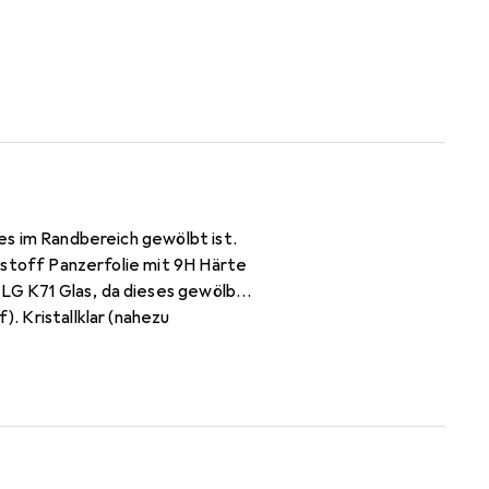
ses im Randbereich gewölbt ist.
nststoff Panzerfolie mit 9H Härte
 LG K71 Glas, da dieses gewölbt
). Kristallklar (nahezu
erstellergarantie -