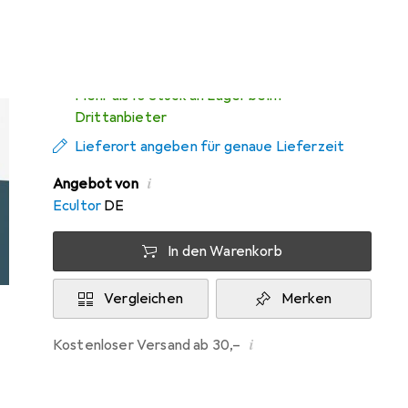
Mo, 10.8. geliefert
Mehr als 10 Stück an Lager beim
Drittanbieter
Lieferort angeben für genaue Lieferzeit
i
Angebot von
Ecultor
DE
In den Warenkorb
Vergleichen
Merken
i
Kostenloser Versand ab 30,–