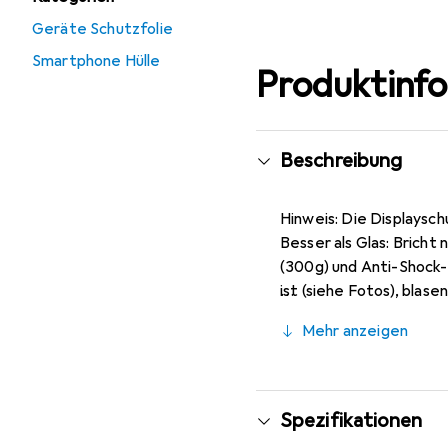
Geräte Schutzfolie
Smartphone Hülle
Produktinf
Beschreibung
Hinweis: Die Displaysch
Besser als Glas: Bricht
(300g) und Anti-Shock-
ist (siehe Fotos), blas
unsichtbar), ca. 0,2 mm
Mehr anzeigen
Markenprodukt made i
Spezifikationen