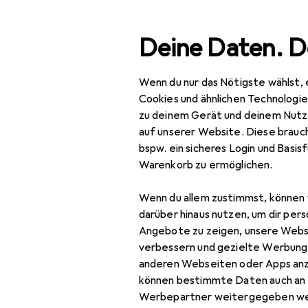
Suche
Deine Daten. D
Wenn du nur das Nötigste wählst, 
Navigation nach Kategorien
Gesamtsortiment
IT + Multimedia
Smartphones + T
Gesamtsortiment
Cookies und ähnlichen Technologi
zu deinem Gerät und deinem Nutz
IT + Multimedia
auf unserer Website. Diese brauch
bspw. ein sicheres Login und Basis
Smartphones +
Warenkorb zu ermöglichen.
Tablets
Wenn du allem zustimmst, können 
Smartphone
darüber hinaus nutzen, um dir pers
Zubehör
Angebote zu zeigen, unsere Webs
Smartphone Schutz
verbessern und gezielte Werbung
anderen Webseiten oder Apps an
Handykette
können bestimmte Daten auch an 
Werbepartner weitergegeben we
Smartphone Hülle