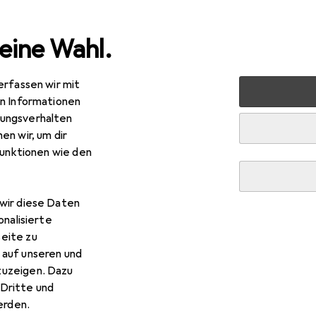
eine Wahl.
erfassen wir mit
ablets
Smartphone Zubehör
Smartphone Schutz
Sm
en Informationen
ungsverhalten
en wir, um dir
funktionen wie den
wir diese Daten
onalisierte
eite zu
 auf unseren und
zuzeigen. Dazu
Dritte und
rden.