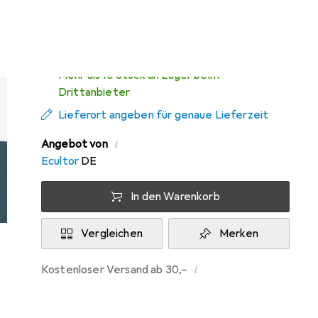
Di, 11.8. geliefert
Mehr als 10 Stück an Lager beim
Drittanbieter
Lieferort angeben für genaue Lieferzeit
i
Angebot von
Ecultor
DE
In den Warenkorb
Vergleichen
Merken
i
Kostenloser Versand ab 30,–