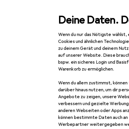
Suche
Deine Daten. D
Wenn du nur das Nötigste wählst, 
Navigation nach Kategorien
Gesamtsortiment
IT + Multimedia
Smartphones + T
Gesamtsortiment
Cookies und ähnlichen Technologi
zu deinem Gerät und deinem Nutz
IT + Multimedia
auf unserer Website. Diese brauch
bspw. ein sicheres Login und Basis
Smartphones +
Warenkorb zu ermöglichen.
Tablets
Wenn du allem zustimmst, können 
Smartphone
darüber hinaus nutzen, um dir pers
Zubehör
Angebote zu zeigen, unsere Webs
Smartphone Schutz
verbessern und gezielte Werbung
anderen Webseiten oder Apps an
Handykette
können bestimmte Daten auch an 
Werbepartner weitergegeben we
Smartphone Hülle