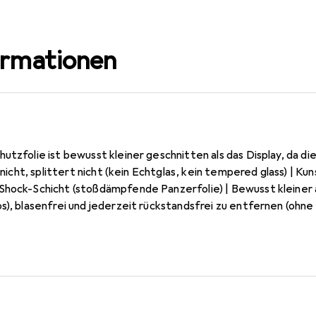
ormationen
utzfolie ist bewusst kleiner geschnitten als das Display, da di
oßdämpfende Panzerfolie) | Bewusst kleiner als das Nokia G20 Glas, da dieses
lasenfrei und jederzeit rückstandsfrei zu entfernen (ohne Klebstoff) | Krist
eophobische Anti-Fingerprint Beschichtung | 10 Jahre Herstellergarantie -
n Germany.