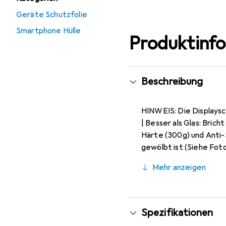
Geräte Schutzfolie
Smartphone Hülle
Produktinf
Beschreibung
HINWEIS: Die Displaysch
| Besser als Glas: Bricht nicht, splittert nicht (kein Echtglas, kein tempered glass) | Kunststoff Panzerfolie mit 9H
Härte (300g) und Anti-Shock-Schicht (st
gewölbt ist (Siehe Fotos), b
unsichtbar), ca. 0,2 mm dünn, ol
Mehr anzeigen
Markenprodukt made i
Spezifikationen