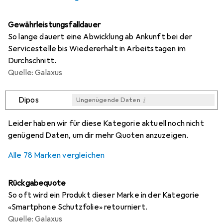
Gewährleistungsfalldauer
So lange dauert eine Abwicklung ab Ankunft bei der
Servicestelle bis Wiedererhalt in Arbeitstagen im
Durchschnitt.
Quelle: Galaxus
i
Dipos
Ungenügende Daten
i
i
i
i
Ungenügende Daten
Ungenügende Daten
Ungenügende Daten
Ungenügende Daten
Leider haben wir für diese Kategorie aktuell noch nicht
genügend Daten, um dir mehr Quoten anzuzeigen.
Alle 78 Marken vergleichen
Rückgabequote
So oft wird ein Produkt dieser Marke in der Kategorie
«Smartphone Schutzfolie» retourniert.
Quelle: Galaxus