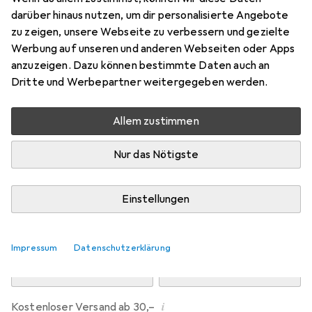
Preis in EUR inkl. MwSt.
darüber hinaus nutzen, um dir personalisierte Angebote
zu zeigen, unsere Webseite zu verbessern und gezielte
Marke
Bewertungen
Werbung auf unseren und anderen Webseiten oder Apps
Mehr von Dipos
1
anzuzeigen. Dazu können bestimmte Daten auch an
Dritte und Werbepartner weitergegeben werden.
Mi, 12.8. geliefert
Allem zustimmen
Mehr als 10 Stück an Lager beim Drittanbieter
Lieferort angeben für genaue Lieferzeit
Nur das Nötigste
i
Angebot von
Ecultor
DE
Einstellungen
In den Warenkorb
Impressum
Datenschutzerklärung
Vergleichen
Merken
i
Kostenloser Versand ab 30,–