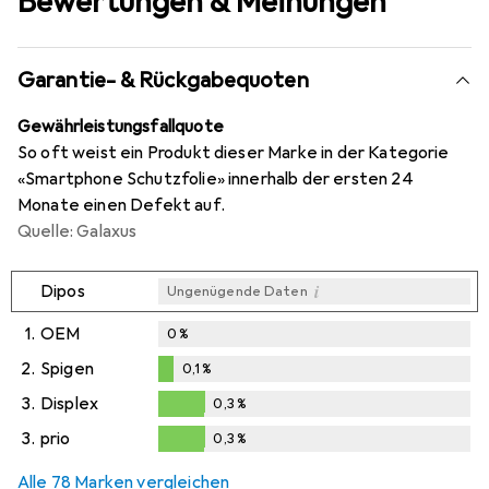
Bewertungen & Meinungen
Garantie- & Rückgabequoten
Gewährleistungsfallquote
So oft weist ein Produkt dieser Marke in der Kategorie
«Smartphone Schutzfolie» innerhalb der ersten 24
Monate einen Defekt auf.
Quelle: Galaxus
i
Dipos
Ungenügende Daten
1.
OEM
0
%
2.
Spigen
0,1
%
0,1
%
3.
Displex
0,3
%
0,3
%
3.
prio
0,3
%
0,3
%
Alle 78 Marken vergleichen