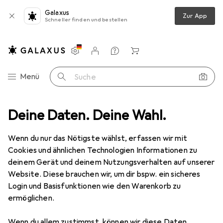
Galaxus
Zur App
Schneller finden und bestellen
Einstellungen
Kundenkonto
Vergleichslisten
Merklisten
Warenkorb
Navigation nach Kategorien
Menü
Suche
hutz
Deine Daten. Deine Wahl.
Smartphone Schutzfolie
Dipos Displayschutz Anti-Shock
Wenn du nur das Nötigste wählst, erfassen wir mit
Cookies und ähnlichen Technologien Informationen zu
8 Bilder
deinem Gerät und deinem Nutzungsverhalten auf unserer
Website. Diese brauchen wir, um dir bspw. ein sicheres
EUR
8,89
Login und Basisfunktionen wie den Warenkorb zu
Dipos
Displayschutz Anti-Shock
ermöglichen.
Oppo Reno 4 Pro
Wenn du allem zustimmst, können wir diese Daten