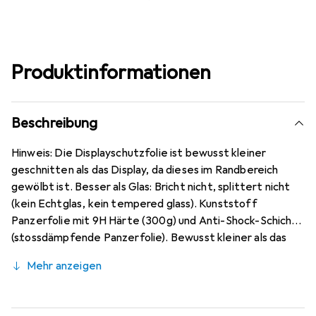
Produktinformationen
Beschreibung
Hinweis: Die Displayschutzfolie ist bewusst kleiner
geschnitten als das Display, da dieses im Randbereich
gewölbt ist. Besser als Glas: Bricht nicht, splittert nicht
(kein Echtglas, kein tempered glass). Kunststoff
Panzerfolie mit 9H Härte (300g) und Anti-Shock-Schicht
(stossdämpfende Panzerfolie). Bewusst kleiner als das
Oppo Reno 4 Pro Glas, da dieses gewölbt ist (siehe
Mehr anzeigen
Fotos), blasenfrei und jederzeit rückstandsfrei zu
entfernen (ohne Klebstoff). Kristallklar (nahezu
unsichtbar), ca. 0,2 mm dünn, oleophobische Anti-