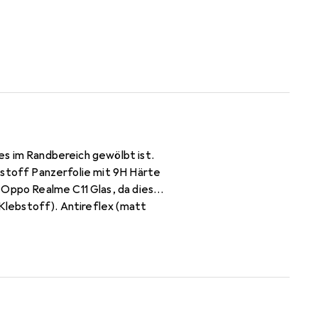
ses im Randbereich gewölbt ist.
nststoff Panzerfolie mit 9H Härte
 Oppo Realme C11 Glas, da dieses
 Klebstoff). Antireflex (matt
e Herstellergarantie -