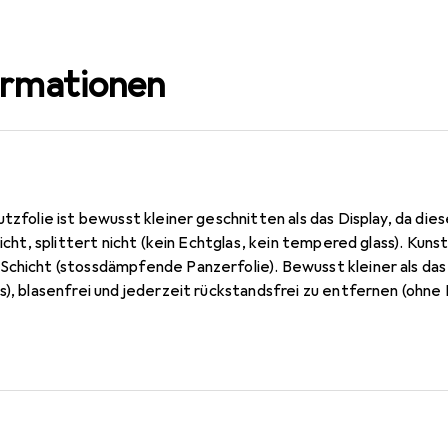
ormationen
utzfolie ist bewusst kleiner geschnitten als das Display, da die
 nicht, splittert nicht (kein Echtglas, kein tempered glass). Ku
Schicht (stossdämpfende Panzerfolie). Bewusst kleiner als das
s), blasenfrei und jederzeit rückstandsfrei zu entfernen (ohne
mm dünn, oleophobische Anti-Fingerprint Beschichtung. 10 Jahr
n Germany.