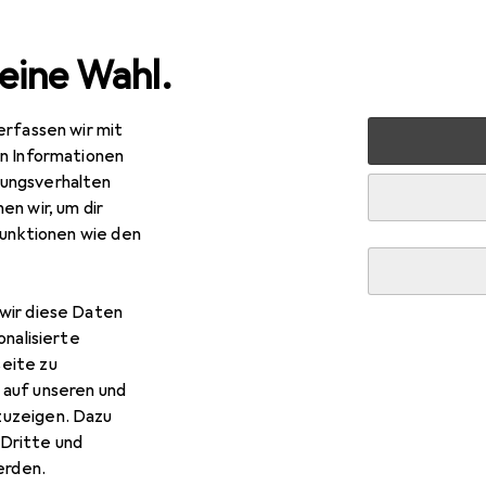
eine Wahl.
erfassen wir mit
ablets
Smartphone Zubehör
Smartphone Schutz
Sm
en Informationen
ungsverhalten
en wir, um dir
funktionen wie den
wir diese Daten
onalisierte
eite zu
 auf unseren und
zuzeigen. Dazu
Dritte und
rden.