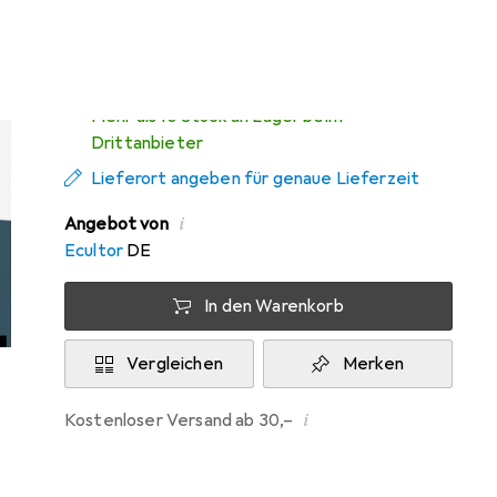
Di, 11.8. geliefert
Mehr als 10 Stück an Lager beim
Drittanbieter
Lieferort angeben für genaue Lieferzeit
i
Angebot von
Ecultor
DE
In den Warenkorb
Vergleichen
Merken
i
Kostenloser Versand ab 30,–