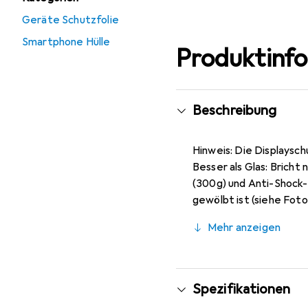
Geräte Schutzfolie
Smartphone Hülle
Produktinf
Beschreibung
Hinweis: Die Displaysch
Besser als Glas: Bricht
(300g) und Anti-Shock-
gewölbt ist (siehe Foto
entspiegelnd), ca. 0,2 
Mehr anzeigen
Markenprodukt made i
Spezifikationen