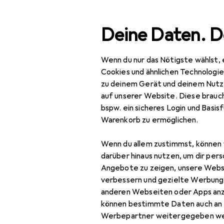
Suche
Deine Daten. D
Wenn du nur das Nötigste wählst, 
Navigation nach Kategorien
Gesamtsortiment
IT + Multimedia
Smartphones + T
Gesamtsortiment
Cookies und ähnlichen Technologi
zu deinem Gerät und deinem Nutz
IT + Multimedia
auf unserer Website. Diese brauch
bspw. ein sicheres Login und Basis
Smartphones +
Warenkorb zu ermöglichen.
Tablets
Wenn du allem zustimmst, können 
Smartphone
darüber hinaus nutzen, um dir pers
Zubehör
Angebote zu zeigen, unsere Webs
Smartphone Schutz
verbessern und gezielte Werbung
anderen Webseiten oder Apps an
Handykette
können bestimmte Daten auch an 
Werbepartner weitergegeben we
Smartphone Hülle