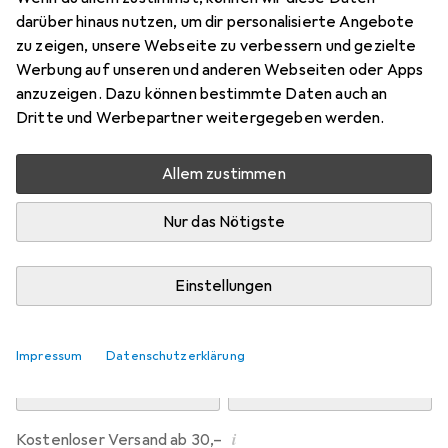
Preis in EUR inkl. MwSt.
darüber hinaus nutzen, um dir personalisierte Angebote
zu zeigen, unsere Webseite zu verbessern und gezielte
Marke
Bewertungen
Werbung auf unseren und anderen Webseiten oder Apps
Mehr von Dipos
anzuzeigen. Dazu können bestimmte Daten auch an
Dritte und Werbepartner weitergegeben werden.
Mi, 12.8. geliefert
Allem zustimmen
Mehr als 10 Stück an Lager beim Drittanbieter
Lieferort angeben für genaue Lieferzeit
Nur das Nötigste
i
Angebot von
Ecultor
DE
Einstellungen
In den Warenkorb
Impressum
Datenschutzerklärung
Vergleichen
Merken
i
Kostenloser Versand ab 30,–