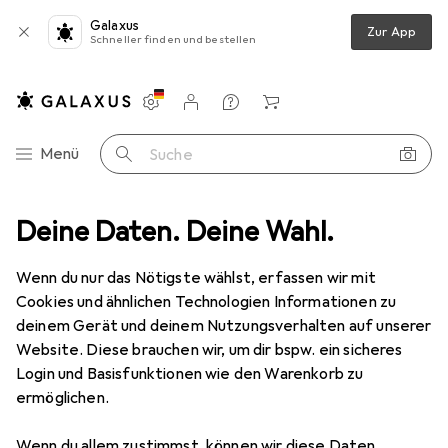
Galaxus
Zur App
Schneller finden und bestellen
Einstellungen
Kundenkonto
Vergleichslisten
Merklisten
Warenkorb
Navigation nach Kategorien
Menü
Suche
hutz
Deine Daten. Deine Wahl.
Smartphone Schutzfolie
Dipos Displayschutz Anti-Shock
Wenn du nur das Nötigste wählst, erfassen wir mit
Cookies und ähnlichen Technologien Informationen zu
8 Bilder
deinem Gerät und deinem Nutzungsverhalten auf unserer
Website. Diese brauchen wir, um dir bspw. ein sicheres
EUR
8,89
Login und Basisfunktionen wie den Warenkorb zu
Dipos
Displayschutz Anti-Shock
ermöglichen.
Realme C3
Wenn du allem zustimmst, können wir diese Daten