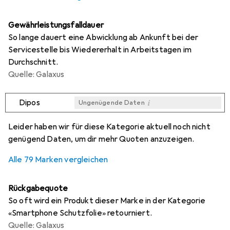
Gewährleistungsfalldauer
So lange dauert eine Abwicklung ab Ankunft bei der
Servicestelle bis Wiedererhalt in Arbeitstagen im
Durchschnitt.
Quelle: Galaxus
i
Dipos
Ungenügende Daten
i
i
i
i
Ungenügende Daten
Ungenügende Daten
Ungenügende Daten
Ungenügende Daten
Leider haben wir für diese Kategorie aktuell noch nicht
genügend Daten, um dir mehr Quoten anzuzeigen.
Alle 79 Marken vergleichen
Rückgabequote
So oft wird ein Produkt dieser Marke in der Kategorie
«Smartphone Schutzfolie» retourniert.
Quelle: Galaxus