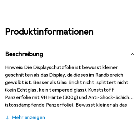
Produktinformationen
Beschreibung
Hinweis: Die Displayschutzfolie ist bewusst kleiner
geschnitten als das Display, da dieses im Randbereich
gewölbt ist. Besser als Glas: Bricht nicht, splittert nicht
(kein Echtglas, kein tempered glass). Kunststoff
Panzerfolie mit 9H Härte (300g) und Anti-Shock-Schicht
(stossdämpfende Panzerfolie). Bewusst kleiner als das
Oppo Realme C3 Glas, da dieses gewölbt ist (siehe
Mehr anzeigen
Fotos), blasenfrei und jederzeit rückstandsfrei zu
entfernen (ohne Klebstoff). Antireflex (matt
entspiegelnd), ca. 0,2 mm dünn, oleophobische Anti-