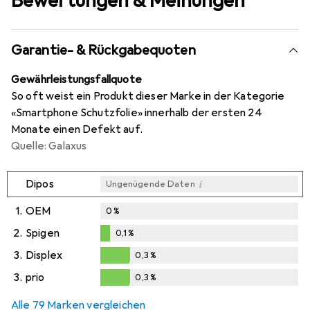
Bewertungen & Meinungen
Garantie- & Rückgabequoten
Gewährleistungsfallquote
So oft weist ein Produkt dieser Marke in der Kategorie
«Smartphone Schutzfolie» innerhalb der ersten 24
Monate einen Defekt auf.
Quelle: Galaxus
i
Dipos
Ungenügende Daten
1.
OEM
0
%
2.
Spigen
0,1
%
0,1
%
3.
Displex
0,3
%
0,3
%
3.
prio
0,3
%
0,3
%
Alle 79 Marken vergleichen