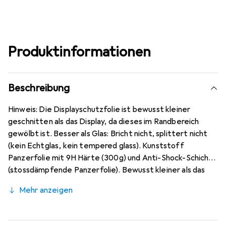
Produktinformationen
Beschreibung
Hinweis: Die Displayschutzfolie ist bewusst kleiner
geschnitten als das Display, da dieses im Randbereich
gewölbt ist. Besser als Glas: Bricht nicht, splittert nicht
(kein Echtglas, kein tempered glass). Kunststoff
Panzerfolie mit 9H Härte (300g) und Anti-Shock-Schicht
(stossdämpfende Panzerfolie). Bewusst kleiner als das
Samsung Galaxy A12 Glas, da dieses gewölbt ist (siehe
Mehr anzeigen
Fotos), blasenfrei und jederzeit rückstandsfrei zu
entfernen (ohne Klebstoff). Kristallklar (nahezu
unsichtbar), ca. 0,2 mm dünn, oleophobische Anti-