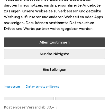
Preis in EUR inkl. MwSt.
darüber hinaus nutzen, um dir personalisierte Angebote
zu zeigen, unsere Webseite zu verbessern und gezielte
Marke
Bewertungen
Werbung auf unseren und anderen Webseiten oder Apps
Mehr von Dipos
8
anzuzeigen. Dazu können bestimmte Daten auch an
Dritte und Werbepartner weitergegeben werden.
Mi, 12.8. geliefert
Allem zustimmen
Mehr als 10 Stück an Lager beim Drittanbieter
Lieferort angeben für genaue Lieferzeit
Nur das Nötigste
i
Angebot von
Ecultor
DE
Einstellungen
In den Warenkorb
Impressum
Datenschutzerklärung
Vergleichen
Merken
i
Kostenloser Versand ab 30,–