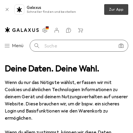
Galaxus
Zur App
Schneller finden und bestellen
Einstellungen
Kundenkonto
Vergleichslisten
Merklisten
Warenkorb
Navigation nach Kategorien
Menü
Suche
hutz
Deine Daten. Deine Wahl.
Smartphone Schutzfolie
Dipos Displayschutz Anti-Shock
Wenn du nur das Nötigste wählst, erfassen wir mit
Cookies und ähnlichen Technologien Informationen zu
8 Bilder
deinem Gerät und deinem Nutzungsverhalten auf unserer
Website. Diese brauchen wir, um dir bspw. ein sicheres
EUR
8,98
Login und Basisfunktionen wie den Warenkorb zu
Dipos
Displayschutz Anti-Shock
ermöglichen.
Samsung Galaxy A12
Wenn du allem zustimmst, können wir diese Daten