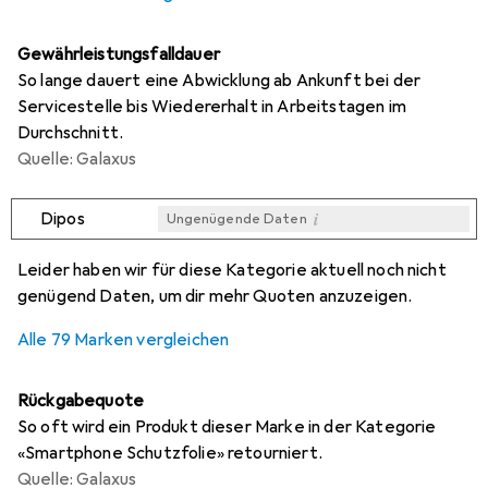
Gewährleistungsfalldauer
So lange dauert eine Abwicklung ab Ankunft bei der
Servicestelle bis Wiedererhalt in Arbeitstagen im
Durchschnitt.
Quelle: Galaxus
i
Dipos
Ungenügende Daten
i
i
i
i
Ungenügende Daten
Ungenügende Daten
Ungenügende Daten
Ungenügende Daten
Leider haben wir für diese Kategorie aktuell noch nicht
genügend Daten, um dir mehr Quoten anzuzeigen.
Alle 79 Marken vergleichen
Rückgabequote
So oft wird ein Produkt dieser Marke in der Kategorie
«Smartphone Schutzfolie» retourniert.
Quelle: Galaxus