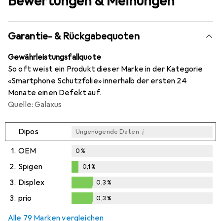
Bewertungen & Meinungen
Garantie- & Rückgabequoten
Gewährleistungsfallquote
So oft weist ein Produkt dieser Marke in der Kategorie
«Smartphone Schutzfolie» innerhalb der ersten 24
Monate einen Defekt auf.
Quelle: Galaxus
i
Dipos
Ungenügende Daten
1.
OEM
0
%
2.
Spigen
0,1
%
0,1
%
3.
Displex
0,3
%
0,3
%
3.
prio
0,3
%
0,3
%
Alle 79 Marken vergleichen