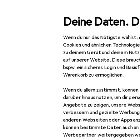
Suche
Deine Daten. D
Wenn du nur das Nötigste wählst, 
Navigation nach Kategorien
Gesamtsortiment
IT + Multimedia
Smartphones + T
Gesamtsortiment
Cookies und ähnlichen Technologi
zu deinem Gerät und deinem Nutz
IT + Multimedia
auf unserer Website. Diese brauch
bspw. ein sicheres Login und Basis
Smartphones +
Warenkorb zu ermöglichen.
Tablets
Wenn du allem zustimmst, können 
Smartphone
darüber hinaus nutzen, um dir pers
Zubehör
Angebote zu zeigen, unsere Webs
Smartphone Schutz
verbessern und gezielte Werbung
anderen Webseiten oder Apps an
Handykette
können bestimmte Daten auch an 
Werbepartner weitergegeben we
Smartphone Hülle