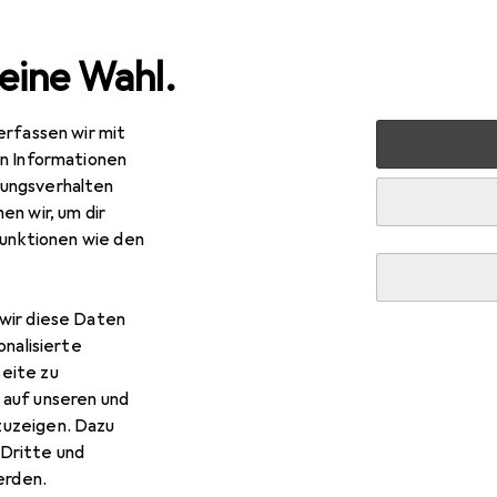
eine Wahl.
erfassen wir mit
ablets
Smartphone Zubehör
Smartphone Schutz
Sm
en Informationen
ungsverhalten
en wir, um dir
funktionen wie den
wir diese Daten
onalisierte
eite zu
 auf unseren und
zuzeigen. Dazu
Dritte und
rden.