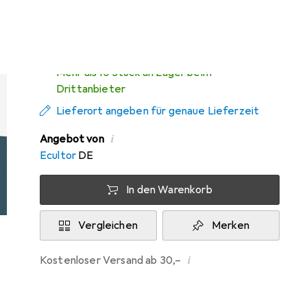
Mo, 10.8. geliefert
Mehr als 10 Stück an Lager beim
Drittanbieter
Lieferort angeben für genaue Lieferzeit
i
Angebot von
Ecultor
DE
In den Warenkorb
Vergleichen
Merken
i
Kostenloser Versand ab 30,–