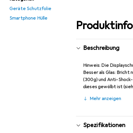
Geräte Schutzfolie
Smartphone Hülle
Produktinf
Beschreibung
Hinweis: Die Displaysch
Besser als Glas: Bricht
(300g) und Anti-Shock-
dieses gewölbt ist (sie
(nahezu unsichtbar), ca
Mehr anzeigen
Markenprodukt made i
Spezifikationen