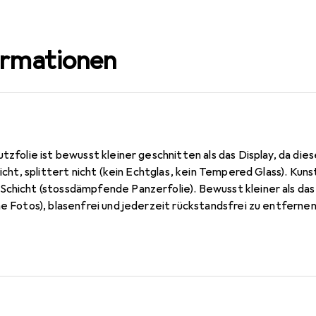
ormationen
utzfolie ist bewusst kleiner geschnitten als das Display, da die
 nicht, splittert nicht (kein Echtglas, kein Tempered Glass). Ku
Schicht (stossdämpfende Panzerfolie). Bewusst kleiner als das
he Fotos), blasenfrei und jederzeit rückstandsfrei zu entfernen 
. 0,2 mm dünn, oleophobische Anti-Fingerprint Beschichtung. 10
n Germany.