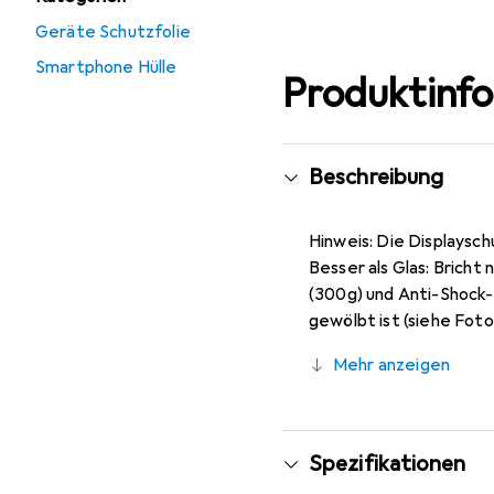
Geräte Schutzfolie
Smartphone Hülle
Produktinf
Beschreibung
Hinweis: Die Displaysch
Besser als Glas: Bricht
(300g) und Anti-Shock-
gewölbt ist (siehe Foto
entspiegelnd), ca. 0,2 
Mehr anzeigen
Markenprodukt made i
Spezifikationen