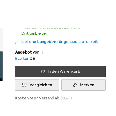
Di, 11.8. geliefert
Mehr als 10 Stück an Lager beim
Drittanbieter
Lieferort angeben für genaue Lieferzeit
i
Angebot von
Ecultor
DE
In den Warenkorb
Vergleichen
Merken
i
Kostenloser Versand ab 30,–