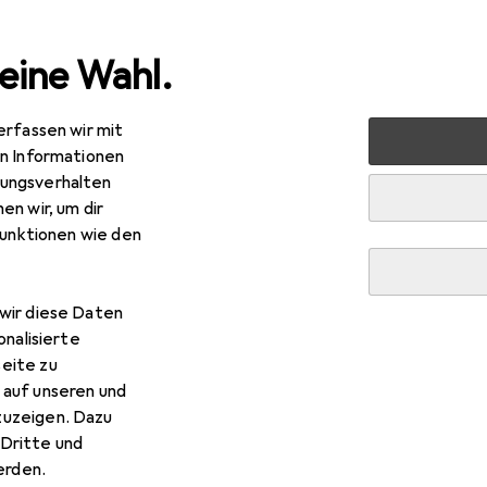
eine Wahl.
erfassen wir mit
ablets
Smartphone Zubehör
Smartphone Schutz
Sm
en Informationen
ungsverhalten
en wir, um dir
funktionen wie den
wir diese Daten
onalisierte
eite zu
 auf unseren und
zuzeigen. Dazu
Dritte und
rden.