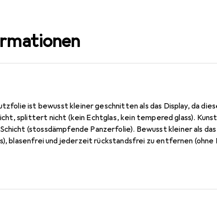
ormationen
utzfolie ist bewusst kleiner geschnitten als das Display, da die
 nicht, splittert nicht (kein Echtglas, kein tempered glass). Ku
Schicht (stossdämpfende Panzerfolie). Bewusst kleiner als das
s), blasenfrei und jederzeit rückstandsfrei zu entfernen (ohne
mm dünn, oleophobische Anti-Fingerprint Beschichtung. 10 Jahr
n Germany.