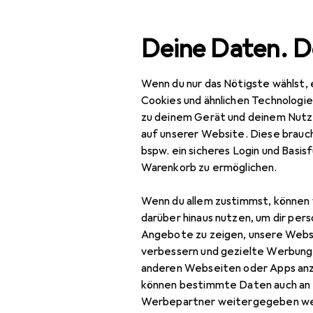
Suche
Deine Daten. D
Wenn du nur das Nötigste wählst, 
Navigation nach Kategorien
Gesamtsortiment
IT + Multimedia
Smartphones + T
Gesamtsortiment
Cookies und ähnlichen Technologi
zu deinem Gerät und deinem Nutz
IT + Multimedia
auf unserer Website. Diese brauch
bspw. ein sicheres Login und Basis
Smartphones +
Warenkorb zu ermöglichen.
Tablets
Wenn du allem zustimmst, können 
Smartphone
darüber hinaus nutzen, um dir pers
Zubehör
Angebote zu zeigen, unsere Webs
Smartphone Schutz
verbessern und gezielte Werbung
anderen Webseiten oder Apps an
Handykette
können bestimmte Daten auch an 
Werbepartner weitergegeben we
Smartphone Hülle