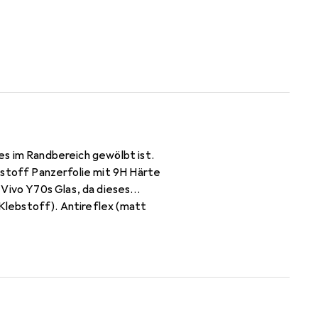
ses im Randbereich gewölbt ist.
nststoff Panzerfolie mit 9H Härte
 Vivo Y70s Glas, da dieses
 Klebstoff). Antireflex (matt
e Herstellergarantie -