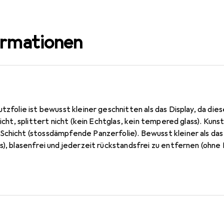
ormationen
utzfolie ist bewusst kleiner geschnitten als das Display, da die
 nicht, splittert nicht (kein Echtglas, kein tempered glass). Ku
Schicht (stossdämpfende Panzerfolie). Bewusst kleiner als das
s), blasenfrei und jederzeit rückstandsfrei zu entfernen (ohne
mm dünn, oleophobische Anti-Fingerprint Beschichtung. 10 Jahr
n Germany.