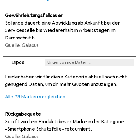
Gewährleistungsfalldauer
So lange dauert eine Abwicklung ab Ankunft bei der
Servicestelle bis Wiedererhalt in Arbeitstagen im
Durchschnitt.
Quelle: Galaxus
i
Dipos
Ungenügende Daten
i
i
i
i
Ungenügende Daten
Ungenügende Daten
Ungenügende Daten
Ungenügende Daten
Leider haben wir für diese Kategorie aktuell noch nicht
genügend Daten, um dir mehr Quoten anzuzeigen.
Alle 78 Marken vergleichen
Rückgabequote
So oft wird ein Produkt dieser Marke in der Kategorie
«Smartphone Schutzfolie» retourniert.
Quelle: Galaxus