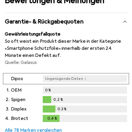
Bewertungen & Meinungen
Garantie- & Rückgabequoten
Gewährleistungsfallquote
So oft weist ein Produkt dieser Marke in der Kategorie
«Smartphone Schutzfolie» innerhalb der ersten 24
Monate einen Defekt auf.
Quelle: Galaxus
i
Dipos
Ungenügende Daten
1.
OEM
0
%
2.
Spigen
0,2
%
0,2
%
3.
Displex
0,3
%
0,3
%
4.
Brotect
0,4
%
0,4
%
Alle 78 Marken vergleichen