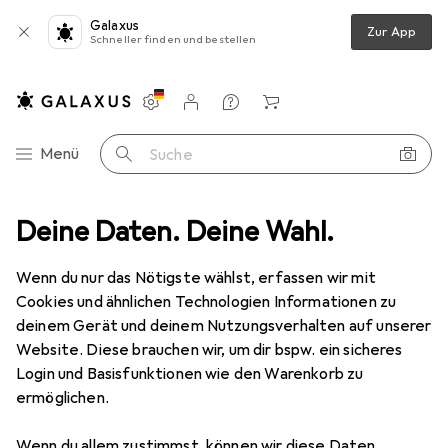
Galaxus
Zur App
Schneller finden und bestellen
Einstellungen
Kundenkonto
Vergleichslisten
Merklisten
Warenkorb
Navigation nach Kategorien
Menü
Suche
hutz
Deine Daten. Deine Wahl.
Smartphone Schutzfolie
Dipos Displayschutz Anti-Shock
Wenn du nur das Nötigste wählst, erfassen wir mit
Cookies und ähnlichen Technologien Informationen zu
8 Bilder
deinem Gerät und deinem Nutzungsverhalten auf unserer
Website. Diese brauchen wir, um dir bspw. ein sicheres
EUR
8,89
Login und Basisfunktionen wie den Warenkorb zu
Dipos
Displayschutz Anti-Shock
ermöglichen.
Xiaomi Poco F3 Pro
Wenn du allem zustimmst, können wir diese Daten