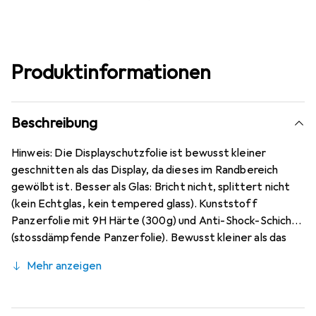
Produktinformationen
Beschreibung
Hinweis: Die Displayschutzfolie ist bewusst kleiner
geschnitten als das Display, da dieses im Randbereich
gewölbt ist. Besser als Glas: Bricht nicht, splittert nicht
(kein Echtglas, kein tempered glass). Kunststoff
Panzerfolie mit 9H Härte (300g) und Anti-Shock-Schicht
(stossdämpfende Panzerfolie). Bewusst kleiner als das
Poco F2 Pro Glas, da dieses gewölbt ist (siehe Fotos),
Mehr anzeigen
blasenfrei und jederzeit rückstandsfrei zu entfernen
(ohne Klebstoff). Kristallklar (nahezu unsichtbar), ca. 0,2
mm dünn, oleophobische Anti-Fingerprint Beschichtung.