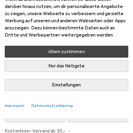
Preis in EUR inkl. MwSt.
darüber hinaus nutzen, um dir personalisierte Angebote
zu zeigen, unsere Webseite zu verbessern und gezielte
Marke
Bewertungen
Werbung auf unseren und anderen Webseiten oder Apps
Mehr von Dipos
1
anzuzeigen. Dazu können bestimmte Daten auch an
Dritte und Werbepartner weitergegeben werden.
übermorgen geliefert
Allem zustimmen
Mehr als 10 Stück an Lager beim Drittanbieter
Lieferort angeben für genaue Lieferzeit
Nur das Nötigste
i
Angebot von
Ecultor
DE
Einstellungen
In den Warenkorb
Impressum
Datenschutzerklärung
Vergleichen
Merken
i
Kostenloser Versand ab 30,–