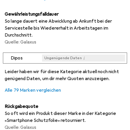
Gewährleistungsfalldauer
So lange dauert eine Abwicklung ab Ankunft bei der
Servicestelle bis Wiedererhalt in Arbeitstagen im
Durchschnitt.
Quelle: Galaxus
i
Dipos
Ungenügende Daten
i
i
i
i
Ungenügende Daten
Ungenügende Daten
Ungenügende Daten
Ungenügende Daten
Leider haben wir für diese Kategorie aktuell noch nicht
genügend Daten, um dir mehr Quoten anzuzeigen.
Alle 79 Marken vergleichen
Rückgabequote
So oft wird ein Produkt dieser Marke in der Kategorie
«Smartphone Schutzfolie» retourniert.
Quelle: Galaxus