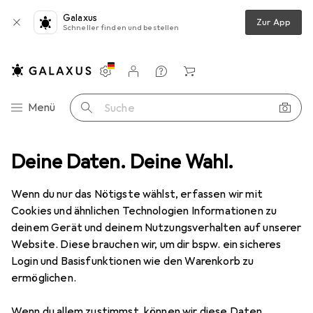
Galaxus
Zur App
Schneller finden und bestellen
Einstellungen
Kundenkonto
Vergleichslisten
Merklisten
Warenkorb
Navigation nach Kategorien
Menü
Suche
hutz
Deine Daten. Deine Wahl.
Smartphone Schutzfolie
Dipos Displayschutz Anti-Shock
Wenn du nur das Nötigste wählst, erfassen wir mit
Cookies und ähnlichen Technologien Informationen zu
8 Bilder
deinem Gerät und deinem Nutzungsverhalten auf unserer
Website. Diese brauchen wir, um dir bspw. ein sicheres
EUR
8,98
Login und Basisfunktionen wie den Warenkorb zu
Dipos
Displayschutz Anti-Shock
ermöglichen.
Xiaomi Poco M3 Pro
Wenn du allem zustimmst, können wir diese Daten