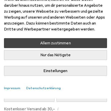
Preis in EUR inkl. MwSt.
darüber hinaus nutzen, um dir personalisierte Angebote
zu zeigen, unsere Webseite zu verbessern und gezielte
Marke
Bewertungen
Werbung auf unseren und anderen Webseiten oder Apps
Mehr von Dipos
anzuzeigen. Dazu können bestimmte Daten auch an
Dritte und Werbepartner weitergegeben werden.
Di, 11.8. geliefert
Allem zustimmen
Mehr als 10 Stück an Lager beim Drittanbieter
Lieferort angeben für genaue Lieferzeit
Nur das Nötigste
i
Angebot von
Ecultor
DE
Einstellungen
In den Warenkorb
Impressum
Datenschutzerklärung
Vergleichen
Merken
i
Kostenloser Versand ab 30,–