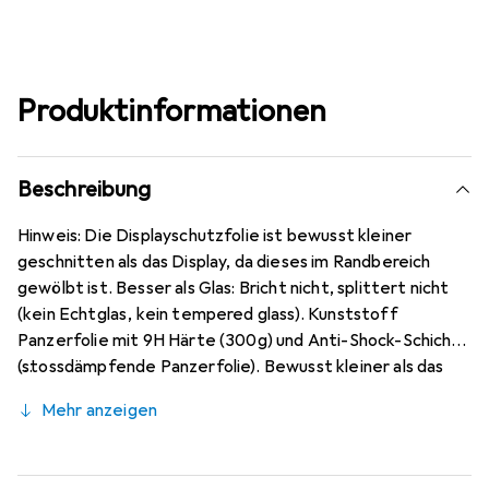
Produktinformationen
Beschreibung
Hinweis: Die Displayschutzfolie ist bewusst kleiner
geschnitten als das Display, da dieses im Randbereich
gewölbt ist. Besser als Glas: Bricht nicht, splittert nicht
(kein Echtglas, kein tempered glass). Kunststoff
Panzerfolie mit 9H Härte (300g) und Anti-Shock-Schicht
(stossdämpfende Panzerfolie). Bewusst kleiner als das
Poco M3 Pro 5G Glas, da dieses gewölbt ist (siehe Fotos),
Mehr anzeigen
blasenfrei und jederzeit rückstandsfrei zu entfernen
(ohne Klebstoff). Kristallklar (nahezu unsichtbar), ca. 0,2
mm dünn, oleophobische Anti-Fingerprint Beschichtung.