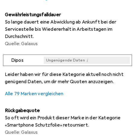
Gewährleistungsfalldauer
So lange dauert eine Abwicklung ab Ankunft bei der
Servicestelle bis Wiedererhalt in Arbeitstagen im
Durchschnitt.
Quelle: Galaxus
i
Dipos
Ungenügende Daten
i
i
i
i
Ungenügende Daten
Ungenügende Daten
Ungenügende Daten
Ungenügende Daten
Leider haben wir für diese Kategorie aktuell noch nicht
genügend Daten, um dir mehr Quoten anzuzeigen.
Alle 79 Marken vergleichen
Rückgabequote
So oft wird ein Produkt dieser Marke in der Kategorie
«Smartphone Schutzfolie» retourniert.
Quelle: Galaxus