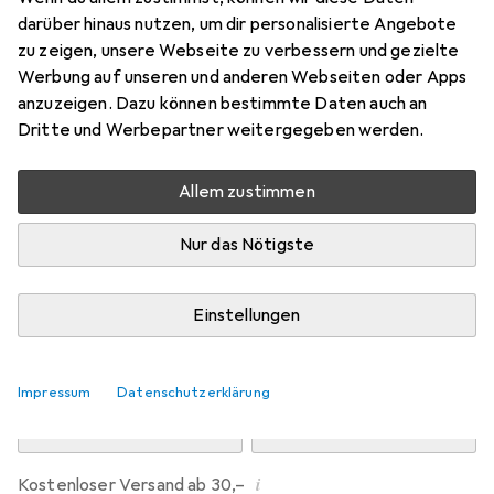
Preis in EUR inkl. MwSt.
darüber hinaus nutzen, um dir personalisierte Angebote
zu zeigen, unsere Webseite zu verbessern und gezielte
Marke
Bewertungen
Werbung auf unseren und anderen Webseiten oder Apps
Mehr von Dipos
anzuzeigen. Dazu können bestimmte Daten auch an
Dritte und Werbepartner weitergegeben werden.
Mo, 10.8. geliefert
Allem zustimmen
Mehr als 10 Stück an Lager beim Drittanbieter
Lieferort angeben für genaue Lieferzeit
Nur das Nötigste
i
Angebot von
Ecultor
DE
Einstellungen
In den Warenkorb
Impressum
Datenschutzerklärung
Vergleichen
Merken
i
Kostenloser Versand ab 30,–