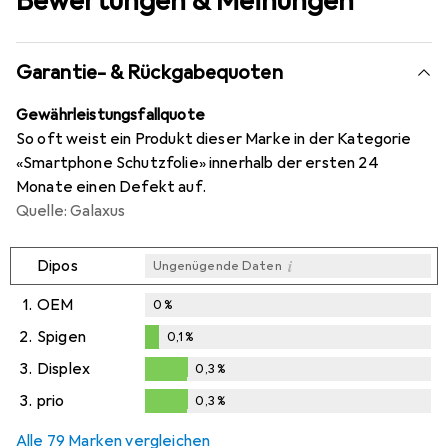
Bewertungen & Meinungen
Garantie- & Rückgabequoten
Gewährleistungsfallquote
So oft weist ein Produkt dieser Marke in der Kategorie
«Smartphone Schutzfolie» innerhalb der ersten 24
Monate einen Defekt auf.
Quelle: Galaxus
i
Dipos
Ungenügende Daten
1.
OEM
0
%
2.
Spigen
0,1
%
0,1
%
3.
Displex
0,3
%
0,3
%
3.
prio
0,3
%
0,3
%
Alle 79 Marken vergleichen