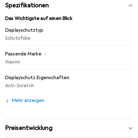
Beschichtung | 10 Jahre Herstellergarantie -
Spezifikationen
Markenprodukt made in Germany.
Das Wichtigste auf einen Blick
Displayschutztyp
Schutzfolie
i
Passende Marke
Xiaomi
Displayschutz Eigenschaften
Anti-Scratch
Mehr anzeigen
Preisentwicklung