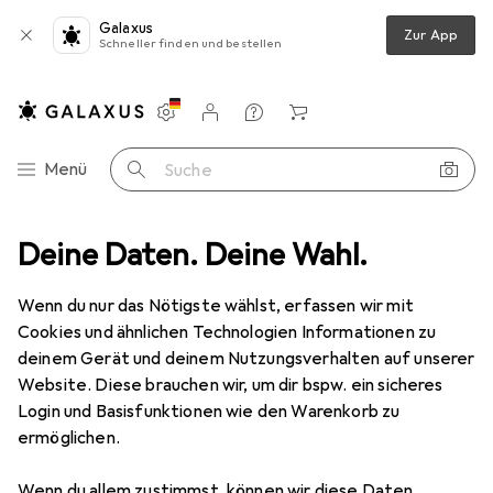
Galaxus
Zur App
Schneller finden und bestellen
Einstellungen
Kundenkonto
Vergleichslisten
Merklisten
Warenkorb
Navigation nach Kategorien
Menü
Suche
hutz
Deine Daten. Deine Wahl.
Smartphone Schutzfolie
Dipos Displayschutz Anti-Shock
Wenn du nur das Nötigste wählst, erfassen wir mit
Cookies und ähnlichen Technologien Informationen zu
8 Bilder
deinem Gerät und deinem Nutzungsverhalten auf unserer
Website. Diese brauchen wir, um dir bspw. ein sicheres
EUR
8,89
Login und Basisfunktionen wie den Warenkorb zu
Dipos
Displayschutz Anti-Shock
ermöglichen.
Xiaomi Redmi 9
Wenn du allem zustimmst, können wir diese Daten