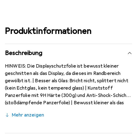
Produktinformationen
Beschreibung
HINWEIS: Die Displayschutzfolie ist bewusst kleiner
geschnitten als das Display, da dieses im Randbereich
gewölbt ist. | Besser als Glas: Bricht nicht, splittert nicht
(kein Echtglas, kein tempered glass) | Kunststoff
Panzerfolie mit 9H Härte (300g) und Anti-Shock-Schicht
(stoßdämpfende Panzerfolie) | Bewusst kleiner als das
Xiaomi Redmi 9 Glas, da dieses gewölbt ist (Siehe Fotos),
Mehr anzeigen
blasenfrei und jederzeit rückstandsfrei zu entfernen
(ohne Klebstoff) | Antireflex (matt entspiegelnd), ca.
0,2 mm dünn, oleophobische Anti-Fingerprint