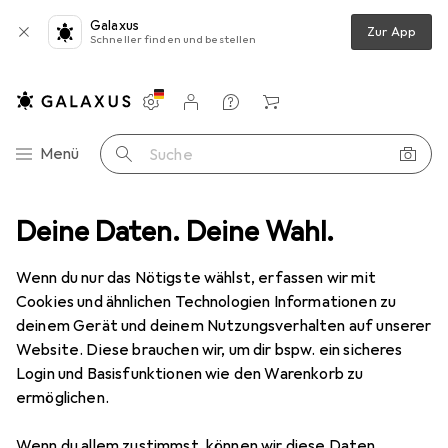
Galaxus
Zur App
Schneller finden und bestellen
Einstellungen
Kundenkonto
Vergleichslisten
Merklisten
Warenkorb
Navigation nach Kategorien
Menü
Suche
hutz
Deine Daten. Deine Wahl.
Smartphone Schutzfolie
Dipos Displayschutz Anti-Shock
Wenn du nur das Nötigste wählst, erfassen wir mit
Cookies und ähnlichen Technologien Informationen zu
8 Bilder
deinem Gerät und deinem Nutzungsverhalten auf unserer
Website. Diese brauchen wir, um dir bspw. ein sicheres
EUR
8,98
Login und Basisfunktionen wie den Warenkorb zu
Dipos
Displayschutz Anti-Shock
ermöglichen.
Xiaomi Redmi K30 Pro Zoom
Wenn du allem zustimmst, können wir diese Daten