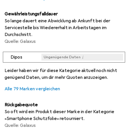
Gewährleistungsfalldauer
So lange dauert eine Abwicklung ab Ankunft bei der
Servicestelle bis Wiedererhalt in Arbeitstagen im
Durchschnitt.
Quelle: Galaxus
i
Dipos
Ungenügende Daten
i
i
i
i
Ungenügende Daten
Ungenügende Daten
Ungenügende Daten
Ungenügende Daten
Leider haben wir für diese Kategorie aktuell noch nicht
genügend Daten, um dir mehr Quoten anzuzeigen.
Alle 79 Marken vergleichen
Rückgabequote
So oft wird ein Produkt dieser Marke in der Kategorie
«Smartphone Schutzfolie» retourniert.
Quelle: Galaxus