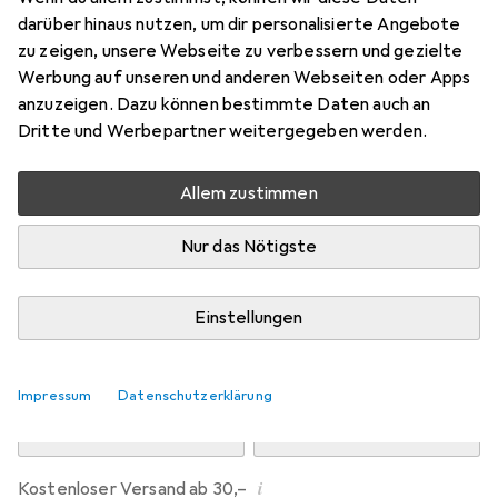
Preis in EUR inkl. MwSt.
darüber hinaus nutzen, um dir personalisierte Angebote
zu zeigen, unsere Webseite zu verbessern und gezielte
Marke
Bewertungen
Werbung auf unseren und anderen Webseiten oder Apps
Mehr von Dipos
anzuzeigen. Dazu können bestimmte Daten auch an
Dritte und Werbepartner weitergegeben werden.
Mo, 10.8. geliefert
Allem zustimmen
Mehr als 10 Stück an Lager beim Drittanbieter
Lieferort angeben für genaue Lieferzeit
Nur das Nötigste
i
Angebot von
Ecultor
DE
Einstellungen
In den Warenkorb
Impressum
Datenschutzerklärung
Vergleichen
Merken
i
Kostenloser Versand ab 30,–