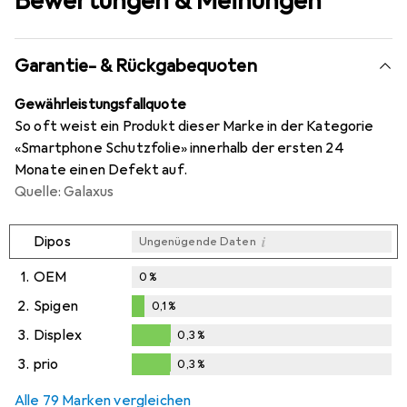
Bewertungen & Meinungen
Garantie- & Rückgabequoten
Gewährleistungsfallquote
So oft weist ein Produkt dieser Marke in der Kategorie
«Smartphone Schutzfolie» innerhalb der ersten 24
Monate einen Defekt auf.
Quelle: Galaxus
i
Dipos
Ungenügende Daten
1.
OEM
0
%
2.
Spigen
0,1
%
0,1
%
3.
Displex
0,3
%
0,3
%
3.
prio
0,3
%
0,3
%
Alle 79 Marken vergleichen