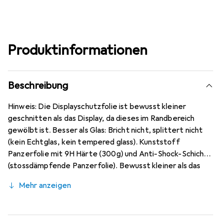
Produktinformationen
Beschreibung
Hinweis: Die Displayschutzfolie ist bewusst kleiner
geschnitten als das Display, da dieses im Randbereich
gewölbt ist. Besser als Glas: Bricht nicht, splittert nicht
(kein Echtglas, kein tempered glass). Kunststoff
Panzerfolie mit 9H Härte (300g) und Anti-Shock-Schicht
(stossdämpfende Panzerfolie). Bewusst kleiner als das
Xiaomi Redmi K30 Pro Zoom Glas, da dieses gewölbt ist
Mehr anzeigen
(siehe Fotos), blasenfrei und jederzeit rückstandsfrei zu
entfernen (ohne Klebstoff). Kristallklar (nahezu
unsichtbar), ca. 0,2 mm dünn, oleophobische Anti-