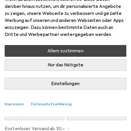
Preis in EUR inkl. MwSt.
darüber hinaus nutzen, um dir personalisierte Angebote
zu zeigen, unsere Webseite zu verbessern und gezielte
Marke
Bewertungen
Werbung auf unseren und anderen Webseiten oder Apps
Mehr von Dipos
anzuzeigen. Dazu können bestimmte Daten auch an
Dritte und Werbepartner weitergegeben werden.
Mi, 12.8. geliefert
Allem zustimmen
Mehr als 10 Stück an Lager beim Drittanbieter
Lieferort angeben für genaue Lieferzeit
Nur das Nötigste
i
Angebot von
Ecultor
DE
Einstellungen
In den Warenkorb
Impressum
Datenschutzerklärung
Vergleichen
Merken
i
Kostenloser Versand ab 30,–