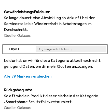
Gewährleistungsfalldauer
So lange dauert eine Abwicklung ab Ankunft bei der
Servicestelle bis Wiedererhalt in Arbeitstagen im
Durchschnitt.
Quelle: Galaxus
i
Dipos
Ungenügende Daten
i
i
i
i
Ungenügende Daten
Ungenügende Daten
Ungenügende Daten
Ungenügende Daten
Leider haben wir für diese Kategorie aktuell noch nicht
genügend Daten, um dir mehr Quoten anzuzeigen.
Alle 79 Marken vergleichen
Rückgabequote
So oft wird ein Produkt dieser Marke in der Kategorie
«Smartphone Schutzfolie» retourniert.
Quelle: Galaxus