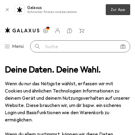
Galaxus
Zur App
Schneller finden und bestellen
Einstellungen
Kundenkonto
Vergleichslisten
Merklisten
Warenkorb
Navigation nach Kategorien
Menü
Suche
hutz
Deine Daten. Deine Wahl.
Smartphone Schutzfolie
Dipos Displayschutz Anti-Shock
Wenn du nur das Nötigste wählst, erfassen wir mit
Cookies und ähnlichen Technologien Informationen zu
8 Bilder
deinem Gerät und deinem Nutzungsverhalten auf unserer
Website. Diese brauchen wir, um dir bspw. ein sicheres
EUR
8,89
Login und Basisfunktionen wie den Warenkorb zu
Dipos
Displayschutz Anti-Shock
ermöglichen.
Xiaomi Redmi K40 Pro+
Wenn du allem zustimmst, können wir diese Daten