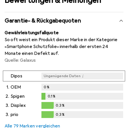
Bewertungen & Meinungen
Garantie- & Rückgabequoten
Gewährleistungsfallquote
So oft weist ein Produkt dieser Marke in der Kategorie
«Smartphone Schutzfolie» innerhalb der ersten 24
Monate einen Defekt auf.
Quelle: Galaxus
i
Dipos
Ungenügende Daten
1.
OEM
0
%
2.
Spigen
0,1
%
0,1
%
3.
Displex
0,3
%
0,3
%
3.
prio
0,3
%
0,3
%
Alle 79 Marken vergleichen