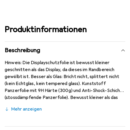
Produktinformationen
Beschreibung
Hinweis: Die Displayschutzfolie ist bewusst kleiner
geschnitten als das Display, da dieses im Randbereich
gewölbt ist. Besser als Glas: Bricht nicht, splittert nicht
(kein Echtglas, kein tempered glass). Kunststoff
Panzerfolie mit 9H Härte (300g) und Anti-Shock-Schicht
(stossdämpfende Panzerfolie). Bewusst kleiner als das
Xiaomi Redmi K40 Pro Plus Glas, da dieses gewölbt ist
Mehr anzeigen
(siehe Fotos), blasenfrei und jederzeit rückstandsfrei zu
entfernen (ohne Klebstoff). Kristallklar (nahezu
unsichtbar), ca. 0,2 mm dünn, oleophobische Anti-