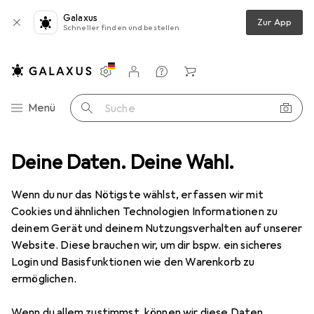
Galaxus
Zur App
Schneller finden und bestellen
Einstellungen
Kundenkonto
Vergleichslisten
Merklisten
Warenkorb
Navigation nach Kategorien
Menü
Suche
hutz
Deine Daten. Deine Wahl.
Smartphone Schutzfolie
Dipos Displayschutz Anti-Shock
Wenn du nur das Nötigste wählst, erfassen wir mit
Cookies und ähnlichen Technologien Informationen zu
8 Bilder
deinem Gerät und deinem Nutzungsverhalten auf unserer
Website. Diese brauchen wir, um dir bspw. ein sicheres
EUR
8,98
Login und Basisfunktionen wie den Warenkorb zu
Dipos
Displayschutz Anti-Shock
ermöglichen.
Xiaomi Redmi Note 10 Pro Max
Wenn du allem zustimmst, können wir diese Daten