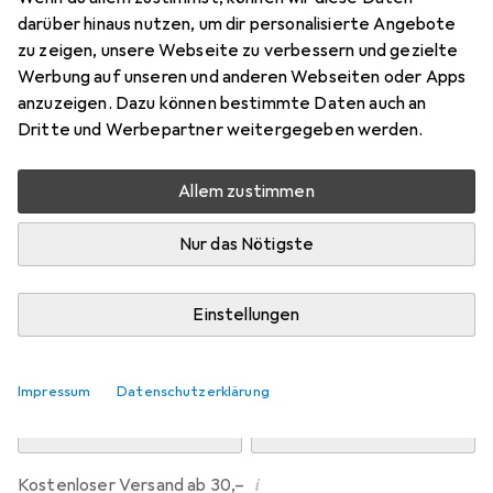
Preis in EUR inkl. MwSt.
darüber hinaus nutzen, um dir personalisierte Angebote
zu zeigen, unsere Webseite zu verbessern und gezielte
Marke
Bewertungen
Werbung auf unseren und anderen Webseiten oder Apps
Mehr von Dipos
1
anzuzeigen. Dazu können bestimmte Daten auch an
Dritte und Werbepartner weitergegeben werden.
Di, 11.8. geliefert
Allem zustimmen
Mehr als 10 Stück an Lager beim Drittanbieter
Lieferort angeben für genaue Lieferzeit
Nur das Nötigste
i
Angebot von
Ecultor
DE
Einstellungen
In den Warenkorb
Impressum
Datenschutzerklärung
Vergleichen
Merken
i
Kostenloser Versand ab 30,–