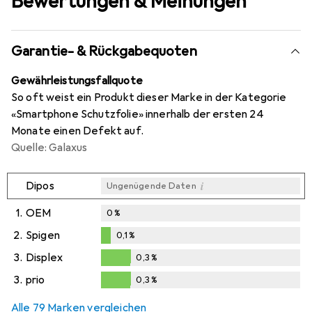
Bewertungen & Meinungen
Garantie- & Rückgabequoten
Gewährleistungsfallquote
So oft weist ein Produkt dieser Marke in der Kategorie
«Smartphone Schutzfolie» innerhalb der ersten 24
Monate einen Defekt auf.
Quelle: Galaxus
i
Dipos
Ungenügende Daten
1.
OEM
0
%
2.
Spigen
0,1
%
0,1
%
3.
Displex
0,3
%
0,3
%
3.
prio
0,3
%
0,3
%
Alle 79 Marken vergleichen