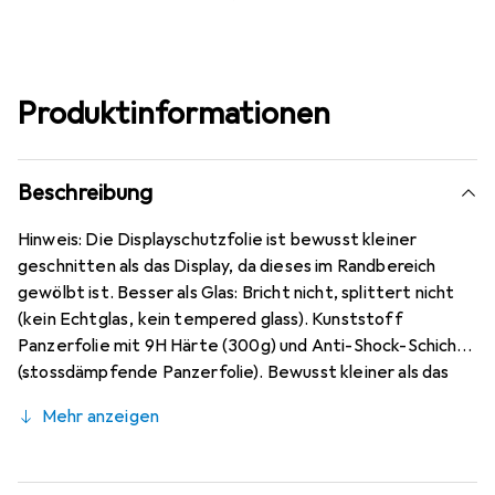
Produktinformationen
Beschreibung
Hinweis: Die Displayschutzfolie ist bewusst kleiner
geschnitten als das Display, da dieses im Randbereich
gewölbt ist. Besser als Glas: Bricht nicht, splittert nicht
(kein Echtglas, kein tempered glass). Kunststoff
Panzerfolie mit 9H Härte (300g) und Anti-Shock-Schicht
(stossdämpfende Panzerfolie). Bewusst kleiner als das
Xiaomi Redmi Note 10 Pro Max Glas, da dieses gewölbt ist
Mehr anzeigen
(siehe Fotos), blasenfrei und jederzeit rückstandsfrei zu
entfernen (ohne Klebstoff). Kristallklar (nahezu
unsichtbar), ca. 0,2 mm dünn, oleophobische Anti-