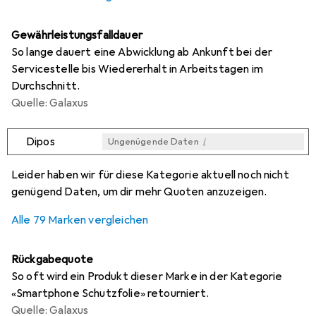
Gewährleistungsfalldauer
So lange dauert eine Abwicklung ab Ankunft bei der
Servicestelle bis Wiedererhalt in Arbeitstagen im
Durchschnitt.
Quelle: Galaxus
i
Dipos
Ungenügende Daten
i
i
i
i
Ungenügende Daten
Ungenügende Daten
Ungenügende Daten
Ungenügende Daten
Leider haben wir für diese Kategorie aktuell noch nicht
genügend Daten, um dir mehr Quoten anzuzeigen.
Alle 79 Marken vergleichen
Rückgabequote
So oft wird ein Produkt dieser Marke in der Kategorie
«Smartphone Schutzfolie» retourniert.
Quelle: Galaxus