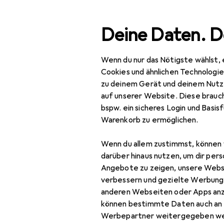
Suche
Deine Daten. D
Wenn du nur das Nötigste wählst, 
Navigation nach Kategorien
Gesamtsortiment
IT + Multimedia
Smartphones + T
Gesamtsortiment
Cookies und ähnlichen Technologi
zu deinem Gerät und deinem Nutz
IT + Multimedia
auf unserer Website. Diese brauch
bspw. ein sicheres Login und Basis
Smartphones +
Warenkorb zu ermöglichen.
Tablets
Wenn du allem zustimmst, können 
Smartphone
darüber hinaus nutzen, um dir pers
Zubehör
Angebote zu zeigen, unsere Webs
Smartphone Schutz
verbessern und gezielte Werbung
anderen Webseiten oder Apps an
Handykette
können bestimmte Daten auch an 
Werbepartner weitergegeben we
Smartphone Hülle