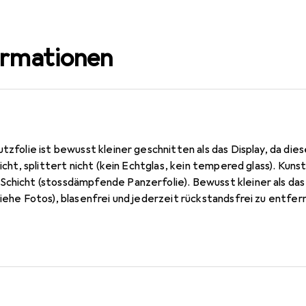
ormationen
utzfolie ist bewusst kleiner geschnitten als das Display, da die
 nicht, splittert nicht (kein Echtglas, kein tempered glass). Ku
Schicht (stossdämpfende Panzerfolie). Bewusst kleiner als da
siehe Fotos), blasenfrei und jederzeit rückstandsfrei zu entfern
. 0,2 mm dünn, oleophobische Anti-Fingerprint Beschichtung. 10
n Germany.