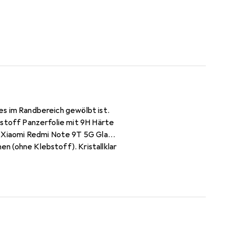
ses im Randbereich gewölbt ist.
nststoff Panzerfolie mit 9H Härte
s Xiaomi Redmi Note 9T 5G Glas,
en (ohne Klebstoff). Kristallklar
 Jahre Herstellergarantie -