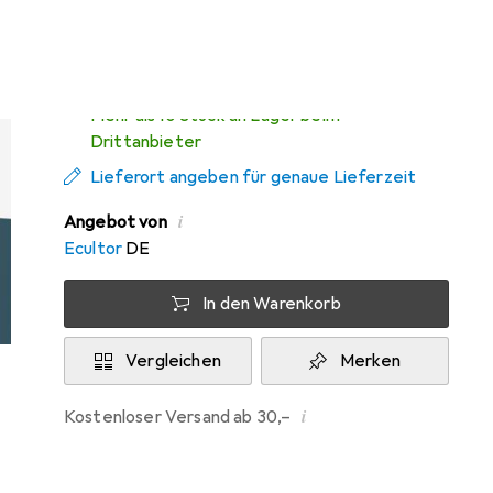
Mi, 12.8. geliefert
Mehr als 10 Stück an Lager beim
Drittanbieter
Lieferort angeben für genaue Lieferzeit
i
Angebot von
Ecultor
DE
In den Warenkorb
Vergleichen
Merken
i
Kostenloser Versand ab 30,–