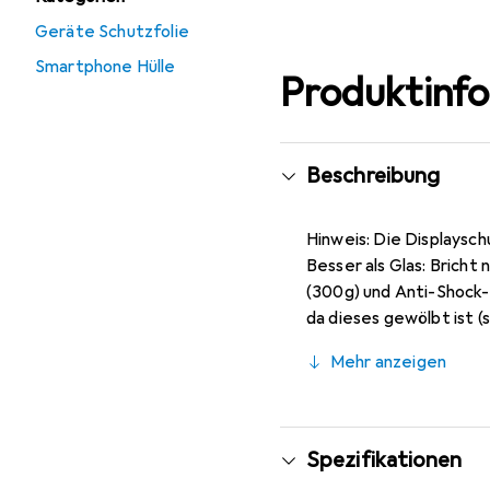
Geräte Schutzfolie
Smartphone Hülle
Produktinf
Beschreibung
Hinweis: Die Displaysch
Besser als Glas: Bricht
(300g) und Anti-Shock-
da dieses gewölbt ist (
(nahezu unsichtbar), ca
Mehr anzeigen
Markenprodukt made i
Spezifikationen