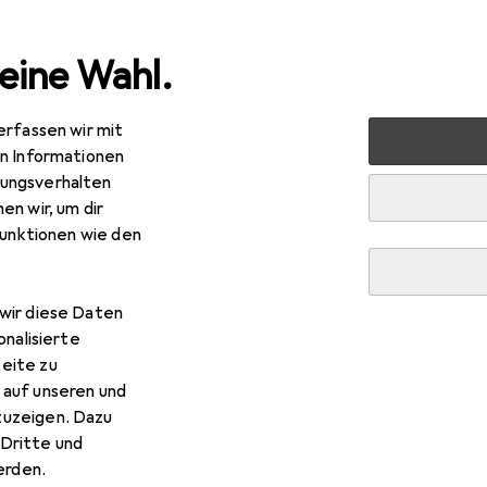
eine Wahl.
erfassen wir mit
ablets
Smartphone Zubehör
Smartphone Schutz
Sm
en Informationen
ungsverhalten
en wir, um dir
funktionen wie den
wir diese Daten
onalisierte
eite zu
 auf unseren und
zuzeigen. Dazu
Dritte und
rden.