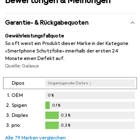
Bewertungen & Meinungen
Garantie- & Rückgabequoten
Gewährleistungsfallquote
So oft weist ein Produkt dieser Marke in der Kategorie
«Smartphone Schutzfolie» innerhalb der ersten 24
Monate einen Defekt auf.
Quelle: Galaxus
i
Dipos
Ungenügende Daten
1.
OEM
0
%
2.
Spigen
0,1
%
0,1
%
3.
Displex
0,3
%
0,3
%
3.
prio
0,3
%
0,3
%
Alle 79 Marken vergleichen