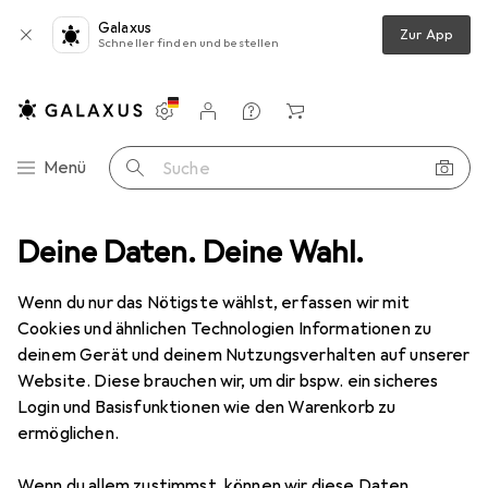
Galaxus
Zur App
Schneller finden und bestellen
Einstellungen
Kundenkonto
Vergleichslisten
Merklisten
Warenkorb
Navigation nach Kategorien
Menü
Suche
hutz
Deine Daten. Deine Wahl.
Smartphone Schutzfolie
Dipos Displayschutz Anti-Shock
Wenn du nur das Nötigste wählst, erfassen wir mit
Cookies und ähnlichen Technologien Informationen zu
8 Bilder
deinem Gerät und deinem Nutzungsverhalten auf unserer
Website. Diese brauchen wir, um dir bspw. ein sicheres
EUR
8,89
Login und Basisfunktionen wie den Warenkorb zu
Dipos
Displayschutz Anti-Shock
ermöglichen.
ZTE Blade A5 (2020)
Wenn du allem zustimmst, können wir diese Daten