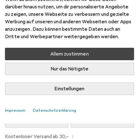
Preis in EUR inkl. MwSt.
darüber hinaus nutzen, um dir personalisierte Angebote
zu zeigen, unsere Webseite zu verbessern und gezielte
Marke
Bewertungen
Werbung auf unseren und anderen Webseiten oder Apps
Mehr von Dipos
anzuzeigen. Dazu können bestimmte Daten auch an
Dritte und Werbepartner weitergegeben werden.
Mi, 12.8. geliefert
Allem zustimmen
Mehr als 10 Stück an Lager beim Drittanbieter
Lieferort angeben für genaue Lieferzeit
Nur das Nötigste
i
Angebot von
Ecultor
DE
Einstellungen
In den Warenkorb
Impressum
Datenschutzerklärung
Vergleichen
Merken
i
Kostenloser Versand ab 30,–