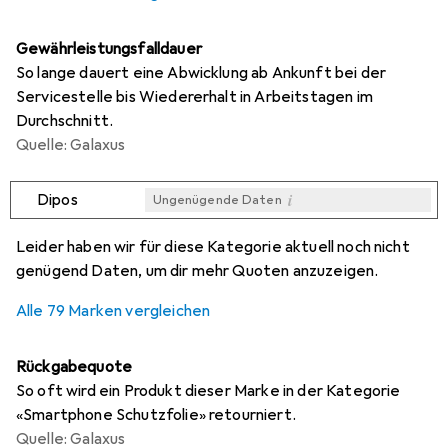
Gewährleistungsfalldauer
So lange dauert eine Abwicklung ab Ankunft bei der
Servicestelle bis Wiedererhalt in Arbeitstagen im
Durchschnitt.
Quelle: Galaxus
i
Dipos
Ungenügende Daten
i
i
i
i
Ungenügende Daten
Ungenügende Daten
Ungenügende Daten
Ungenügende Daten
Leider haben wir für diese Kategorie aktuell noch nicht
genügend Daten, um dir mehr Quoten anzuzeigen.
Alle 79 Marken vergleichen
Rückgabequote
So oft wird ein Produkt dieser Marke in der Kategorie
«Smartphone Schutzfolie» retourniert.
Quelle: Galaxus