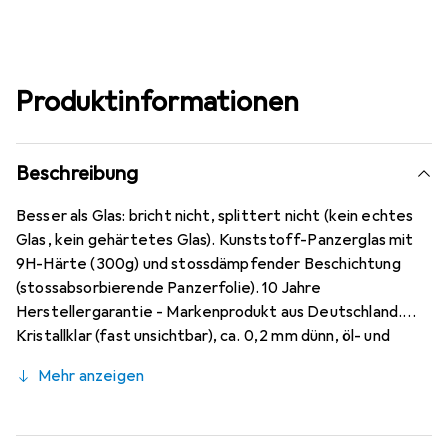
Produktinformationen
Beschreibung
Besser als Glas: bricht nicht, splittert nicht (kein echtes
Glas, kein gehärtetes Glas). Kunststoff-Panzerglas mit
9H-Härte (300g) und stossdämpfender Beschichtung
(stossabsorbierende Panzerfolie). 10 Jahre
Herstellergarantie - Markenprodukt aus Deutschland.
Kristallklar (fast unsichtbar), ca. 0,2 mm dünn, öl- und
fettabweisende Anti-Fingerabdruck-Beschichtung.
Mehr anzeigen
Passt perfekt auf ein ZTE Blade A5 (2020), blasenfrei
und kann jederzeit rückstandslos entfernt werden (ohne
Kleber).