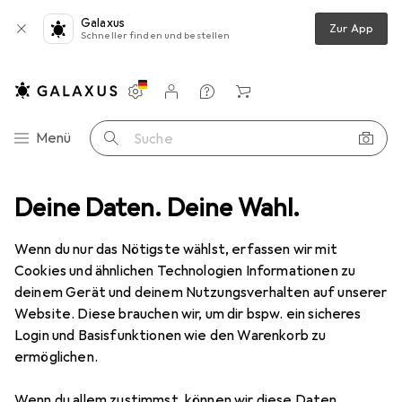
Galaxus
Zur App
Schneller finden und bestellen
Einstellungen
Kundenkonto
Vergleichslisten
Merklisten
Warenkorb
Navigation nach Kategorien
Menü
Suche
ubehör
Deine Daten. Deine Wahl.
Tablet Schutzfolie
Dipos Displayschutzfolie Antireflex
Wenn du nur das Nötigste wählst, erfassen wir mit
Cookies und ähnlichen Technologien Informationen zu
5 Bilder
deinem Gerät und deinem Nutzungsverhalten auf unserer
Website. Diese brauchen wir, um dir bspw. ein sicheres
EUR
14,79
Login und Basisfunktionen wie den Warenkorb zu
Dipos
Displayschutzfolie Antireflex
ermöglichen.
1 Stk., Samsung Galaxy Tab S7+
Wenn du allem zustimmst, können wir diese Daten