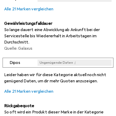
i
i
i
i
Ungenügende Daten
Ungenügende Daten
Ungenügende Daten
Ungenügende Daten
Alle 21 Marken vergleichen
Gewährleistungsfalldauer
So lange dauert eine Abwicklung ab Ankunft bei der
Servicestelle bis Wiedererhalt in Arbeitstagen im
Durchschnitt.
Quelle: Galaxus
i
Dipos
Ungenügende Daten
i
i
i
i
Ungenügende Daten
Ungenügende Daten
Ungenügende Daten
Ungenügende Daten
Leider haben wir für diese Kategorie aktuell noch nicht
genügend Daten, um dir mehr Quoten anzuzeigen.
Alle 21 Marken vergleichen
Rückgabequote
So oft wird ein Produkt dieser Marke in der Kategorie