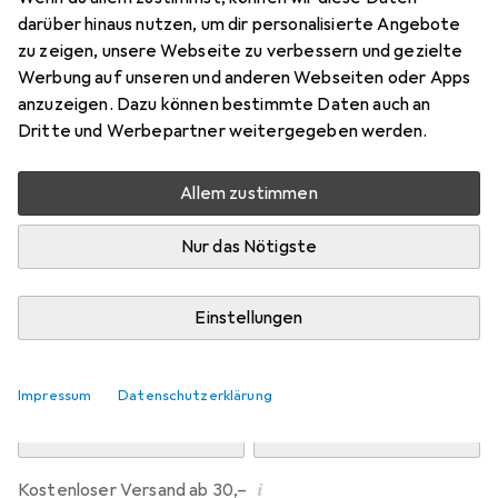
Preis in EUR inkl. MwSt.
darüber hinaus nutzen, um dir personalisierte Angebote
zu zeigen, unsere Webseite zu verbessern und gezielte
Marke
Bewertungen
Werbung auf unseren und anderen Webseiten oder Apps
Mehr von Dipos
158
anzuzeigen. Dazu können bestimmte Daten auch an
Dritte und Werbepartner weitergegeben werden.
Mo, 10.8. geliefert
Allem zustimmen
Mehr als 10 Stück an Lager beim Drittanbieter
Lieferort angeben für genaue Lieferzeit
Nur das Nötigste
i
Angebot von
Ecultor
DE
Einstellungen
In den Warenkorb
Impressum
Datenschutzerklärung
Vergleichen
Merken
i
Kostenloser Versand ab 30,–