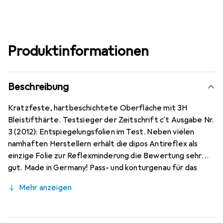
Produktinformationen
Beschreibung
Kratzfeste, hartbeschichtete Oberfläche mit 3H
Bleistifthärte. Testsieger der Zeitschrift c't Ausgabe Nr.
3 (2012): Entspiegelungsfolien im Test. Neben vielen
namhaften Herstellern erhält die dipos Antireflex als
einzige Folie zur Reflexminderung die Bewertung sehr
gut. Made in Germany! Pass- und konturgenau für das
Samsung Galaxy Tab S7 Plus Wi-Fi auf modernsten
Mehr anzeigen
Maschinen zugeschnitten. Kinderleichte Anbringung - 100
% blasenfreie Montage bei gereinigtem Display! Die
spezielle Silikon-Haftschicht verdrängt die Luft beim