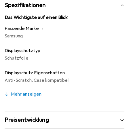
Aufbringen und schmiegt sich damit von selbst an das
Spezifikationen
Display an. Keine Beeinträchtigung der Bedienbarkeit!
Die dipos Displayschutzfolie bietet ein angenehmes
Das Wichtigste auf einen Blick
Bediengefühl und ist für das Samsung Galaxy Tab S7 Plus
i
Passende Marke
Wi-Fi optimiert.
Samsung
Displayschutztyp
Schutzfolie
Displayschutz Eigenschaften
Anti-Scratch
,
Case kompatibel
Mehr anzeigen
Preisentwicklung