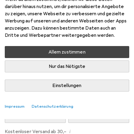
Preis in EUR inkl. MwSt.
darüber hinaus nutzen, um dir personalisierte Angebote
zu zeigen, unsere Webseite zu verbessern und gezielte
Marke
Bewertungen
Werbung auf unseren und anderen Webseiten oder Apps
Mehr von Dipos
anzuzeigen. Dazu können bestimmte Daten auch an
Dritte und Werbepartner weitergegeben werden.
Di, 11.8. geliefert
Allem zustimmen
Mehr als 10 Stück an Lager beim Drittanbieter
Lieferort angeben für genaue Lieferzeit
Nur das Nötigste
i
Angebot von
Ecultor
DE
Einstellungen
In den Warenkorb
Impressum
Datenschutzerklärung
Vergleichen
Merken
i
Kostenloser Versand ab 30,–