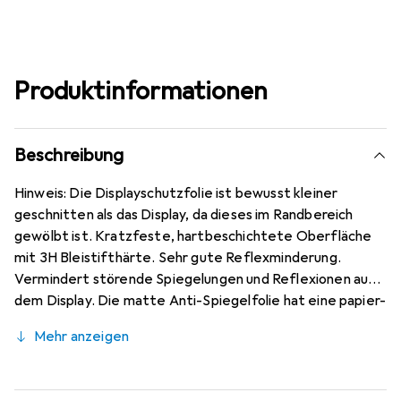
Produktinformationen
Beschreibung
Hinweis: Die Displayschutzfolie ist bewusst kleiner
geschnitten als das Display, da dieses im Randbereich
gewölbt ist. Kratzfeste, hartbeschichtete Oberfläche
mit 3H Bleistifthärte. Sehr gute Reflexminderung.
Vermindert störende Spiegelungen und Reflexionen auf
dem Display. Die matte Anti-Spiegelfolie hat eine papier-
ähnliche Oberfläche. Bewusst kleiner als das Asus
Mehr anzeigen
Zenfone 7 Glas, da dieses gewölbt ist (siehe Fotos),
blasenfrei und jederzeit rückstandsfrei zu entfernen
(ohne Klebstoff). Kinderleichte Anbringung - 100%