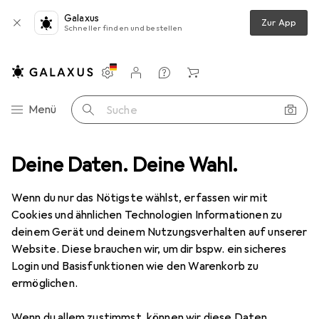
Galaxus
Zur App
Schneller finden und bestellen
Einstellungen
Kundenkonto
Vergleichslisten
Merklisten
Warenkorb
Navigation nach Kategorien
Menü
Suche
z
Deine Daten. Deine Wahl.
Smartphone Schutzfolie
Dipos Displayschutzfolie Antireflex
Wenn du nur das Nötigste wählst, erfassen wir mit
Cookies und ähnlichen Technologien Informationen zu
6 Bilder
deinem Gerät und deinem Nutzungsverhalten auf unserer
Website. Diese brauchen wir, um dir bspw. ein sicheres
EUR
5,99
Login und Basisfunktionen wie den Warenkorb zu
Dipos
Displayschutzfolie Antireflex
ermöglichen.
Asus Zenfone 7
Wenn du allem zustimmst, können wir diese Daten