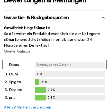
Bewertungen & Meinungen
Garantie- & Rückgabequoten
Gewährleistungsfallquote
So oft weist ein Produkt dieser Marke in der Kategorie
«Smartphone Schutzfolie» innerhalb der ersten 24
Monate einen Defekt auf.
Quelle: Galaxus
i
Dipos
Ungenügende Daten
1.
OEM
0
%
2.
Spigen
0,1
%
0,1
%
3.
Displex
0,3
%
0,3
%
3.
prio
0,3
%
0,3
%
Alle 79 Marken vergleichen