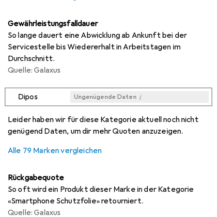
Gewährleistungsfalldauer
So lange dauert eine Abwicklung ab Ankunft bei der
Servicestelle bis Wiedererhalt in Arbeitstagen im
Durchschnitt.
Quelle: Galaxus
i
Dipos
Ungenügende Daten
i
i
i
i
Ungenügende Daten
Ungenügende Daten
Ungenügende Daten
Ungenügende Daten
Leider haben wir für diese Kategorie aktuell noch nicht
genügend Daten, um dir mehr Quoten anzuzeigen.
Alle 79 Marken vergleichen
Rückgabequote
So oft wird ein Produkt dieser Marke in der Kategorie
«Smartphone Schutzfolie» retourniert.
Quelle: Galaxus