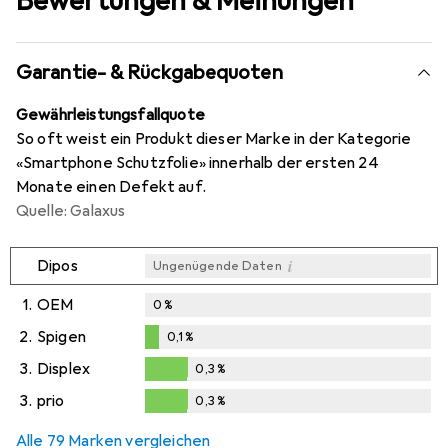
Bewertungen & Meinungen
Garantie- & Rückgabequoten
Gewährleistungsfallquote
So oft weist ein Produkt dieser Marke in der Kategorie
«Smartphone Schutzfolie» innerhalb der ersten 24
Monate einen Defekt auf.
Quelle: Galaxus
i
Dipos
Ungenügende Daten
1.
OEM
0
%
2.
Spigen
0,1
%
0,1
%
3.
Displex
0,3
%
0,3
%
3.
prio
0,3
%
0,3
%
Alle 79 Marken vergleichen