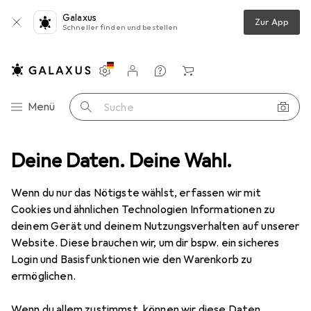
Galaxus
Zur App
Schneller finden und bestellen
Einstellungen
Kundenkonto
Vergleichslisten
Merklisten
Warenkorb
Navigation nach Kategorien
Menü
Suche
z
Deine Daten. Deine Wahl.
Smartphone Schutzfolie
Dipos Displayschutzfolie Antireflex
Wenn du nur das Nötigste wählst, erfassen wir mit
Cookies und ähnlichen Technologien Informationen zu
6 Bilder
deinem Gerät und deinem Nutzungsverhalten auf unserer
Website. Diese brauchen wir, um dir bspw. ein sicheres
EUR
5,89
Login und Basisfunktionen wie den Warenkorb zu
Dipos
Displayschutzfolie Antireflex
ermöglichen.
Blackview BV9900
Wenn du allem zustimmst, können wir diese Daten