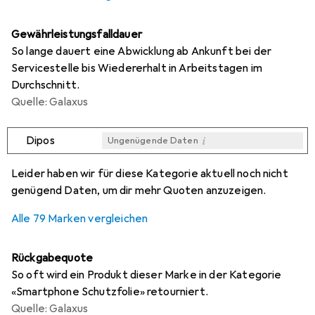
Gewährleistungsfalldauer
So lange dauert eine Abwicklung ab Ankunft bei der
Servicestelle bis Wiedererhalt in Arbeitstagen im
Durchschnitt.
Quelle: Galaxus
i
Dipos
Ungenügende Daten
i
i
i
i
Ungenügende Daten
Ungenügende Daten
Ungenügende Daten
Ungenügende Daten
Leider haben wir für diese Kategorie aktuell noch nicht
genügend Daten, um dir mehr Quoten anzuzeigen.
Alle 79 Marken vergleichen
Rückgabequote
So oft wird ein Produkt dieser Marke in der Kategorie
«Smartphone Schutzfolie» retourniert.
Quelle: Galaxus