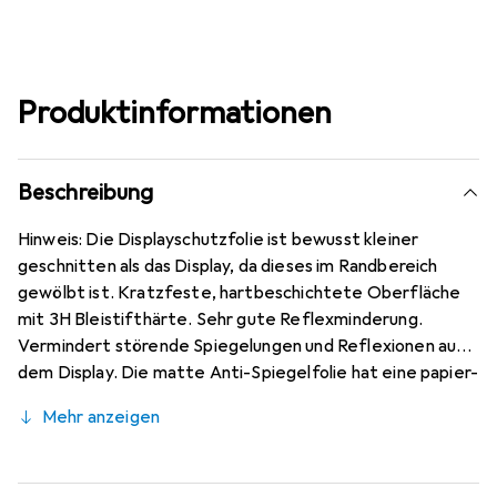
Produktinformationen
Beschreibung
Hinweis: Die Displayschutzfolie ist bewusst kleiner
geschnitten als das Display, da dieses im Randbereich
gewölbt ist. Kratzfeste, hartbeschichtete Oberfläche
mit 3H Bleistifthärte. Sehr gute Reflexminderung.
Vermindert störende Spiegelungen und Reflexionen auf
dem Display. Die matte Anti-Spiegelfolie hat eine papier-
ähnliche Oberfläche. Bewusst kleiner als das Blackview
Mehr anzeigen
BV9900 Glas, da dieses gewölbt ist (siehe Fotos),
blasenfrei und jederzeit rückstandsfrei zu entfernen
(ohne Klebstoff). Kinderleichte Anbringung - 100%