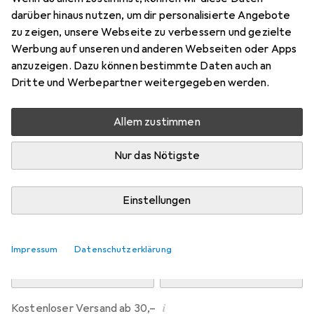
Preis in EUR inkl. MwSt.
darüber hinaus nutzen, um dir personalisierte Angebote
zu zeigen, unsere Webseite zu verbessern und gezielte
Marke
Bewertungen
Werbung auf unseren und anderen Webseiten oder Apps
Mehr von Dipos
anzuzeigen. Dazu können bestimmte Daten auch an
Dritte und Werbepartner weitergegeben werden.
Mi, 12.8. geliefert
Allem zustimmen
Mehr als 10 Stück an Lager beim Drittanbieter
Lieferort angeben für genaue Lieferzeit
Nur das Nötigste
i
Angebot von
Ecultor
DE
Einstellungen
In den Warenkorb
Impressum
Datenschutzerklärung
Vergleichen
Merken
i
Kostenloser Versand ab 30,–