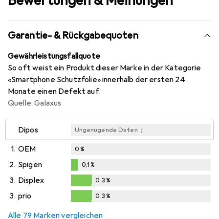
Bewertungen & Meinungen
Garantie- & Rückgabequoten
Gewährleistungsfallquote
So oft weist ein Produkt dieser Marke in der Kategorie
«Smartphone Schutzfolie» innerhalb der ersten 24
Monate einen Defekt auf.
Quelle: Galaxus
i
Dipos
Ungenügende Daten
1.
OEM
0
%
2.
Spigen
0,1
%
0,1
%
3.
Displex
0,3
%
0,3
%
3.
prio
0,3
%
0,3
%
Alle 79 Marken vergleichen