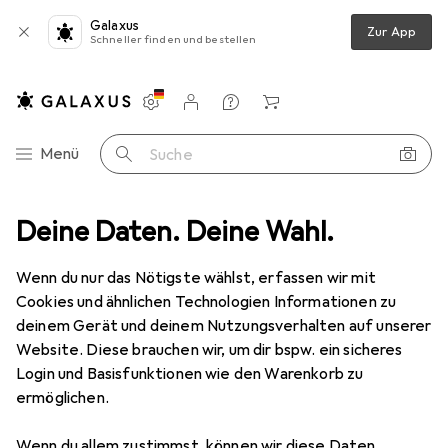
Galaxus
Zur App
Schneller finden und bestellen
Einstellungen
Kundenkonto
Vergleichslisten
Merklisten
Warenkorb
Navigation nach Kategorien
Menü
Suche
z
Deine Daten. Deine Wahl.
Smartphone Schutzfolie
Dipos Displayschutzfolie Antireflex
Wenn du nur das Nötigste wählst, erfassen wir mit
Cookies und ähnlichen Technologien Informationen zu
6 Bilder
deinem Gerät und deinem Nutzungsverhalten auf unserer
Website. Diese brauchen wir, um dir bspw. ein sicheres
EUR
5,99
Login und Basisfunktionen wie den Warenkorb zu
Dipos
Displayschutzfolie Antireflex
ermöglichen.
Doogee X95
Wenn du allem zustimmst, können wir diese Daten