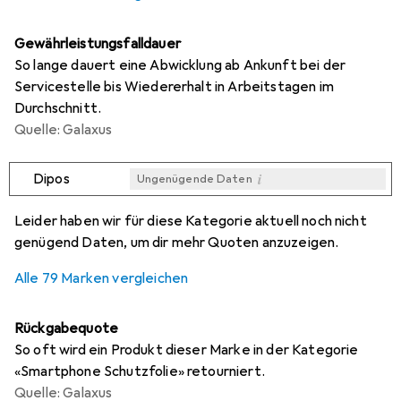
Gewährleistungsfalldauer
So lange dauert eine Abwicklung ab Ankunft bei der
Servicestelle bis Wiedererhalt in Arbeitstagen im
Durchschnitt.
Quelle: Galaxus
i
Dipos
Ungenügende Daten
i
i
i
i
Ungenügende Daten
Ungenügende Daten
Ungenügende Daten
Ungenügende Daten
Leider haben wir für diese Kategorie aktuell noch nicht
genügend Daten, um dir mehr Quoten anzuzeigen.
Alle 79 Marken vergleichen
Rückgabequote
So oft wird ein Produkt dieser Marke in der Kategorie
«Smartphone Schutzfolie» retourniert.
Quelle: Galaxus