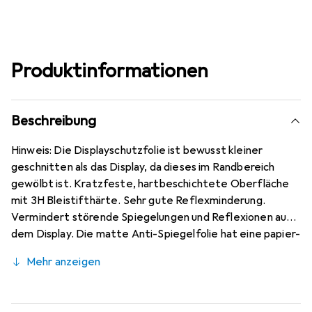
Produktinformationen
Beschreibung
Hinweis: Die Displayschutzfolie ist bewusst kleiner
geschnitten als das Display, da dieses im Randbereich
gewölbt ist. Kratzfeste, hartbeschichtete Oberfläche
mit 3H Bleistifthärte. Sehr gute Reflexminderung.
Vermindert störende Spiegelungen und Reflexionen auf
dem Display. Die matte Anti-Spiegelfolie hat eine papier-
ähnliche Oberfläche. Bewusst kleiner als das Doogee X95
Mehr anzeigen
(2020) Glas, da dieses gewölbt ist (siehe Fotos),
blasenfrei und jederzeit rückstandsfrei zu entfernen
(ohne Klebstoff). Kinderleichte Anbringung - 100%