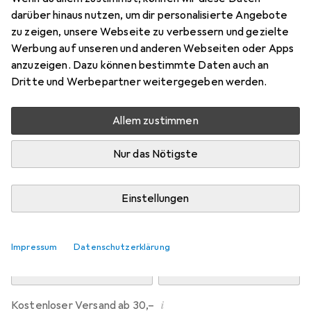
Preis in EUR inkl. MwSt.
darüber hinaus nutzen, um dir personalisierte Angebote
zu zeigen, unsere Webseite zu verbessern und gezielte
Marke
Bewertungen
Werbung auf unseren und anderen Webseiten oder Apps
Mehr von Dipos
anzuzeigen. Dazu können bestimmte Daten auch an
Dritte und Werbepartner weitergegeben werden.
Mi, 12.8. geliefert
Allem zustimmen
Mehr als 10 Stück an Lager beim Drittanbieter
Lieferort angeben für genaue Lieferzeit
Nur das Nötigste
i
Angebot von
Ecultor
DE
Einstellungen
In den Warenkorb
Impressum
Datenschutzerklärung
Vergleichen
Merken
i
Kostenloser Versand ab 30,–