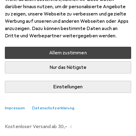
darüber hinaus nutzen, um dir personalisierte Angebote
Bewertungen
zu zeigen, unsere Webseite zu verbessern und gezielte
107
Werbung auf unseren und anderen Webseiten oder Apps
anzuzeigen. Dazu können bestimmte Daten auch an
Dritte und Werbepartner weitergegeben werden.
Mi, 12.8. geliefert
Mehr als 10 Stück an Lager beim Drittanbieter
Allem zustimmen
Lieferort angeben für genaue Lieferzeit
Nur das Nötigste
i
Angebot von
Ecultor
DE
Einstellungen
In den Warenkorb
Impressum
Datenschutzerklärung
Vergleichen
Merken
i
Kostenloser Versand ab 30,–