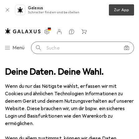
Galaxus
Zur App
Schneller finden und bestellen
Einstellungen
Kundenkonto
Vergleichslisten
Merklisten
Warenkorb
Navigation nach Kategorien
Menü
Suche
Video
Deine Daten. Deine Wahl.
Geräte Schutzfolie
Dipos Displayschutzfolie Antireflex
Wenn du nur das Nötigste wählst, erfassen wir mit
Cookies und ähnlichen Technologien Informationen zu
5 Bilder
deinem Gerät und deinem Nutzungsverhalten auf unserer
Website. Diese brauchen wir, um dir bspw. ein sicheres
EUR
3,99
Login und Basisfunktionen wie den Warenkorb zu
Dipos
Displayschutzfolie Antireflex
ermöglichen.
Preis in EUR inkl. MwSt.
Wenn du allem zustimmst, können wir diese Daten