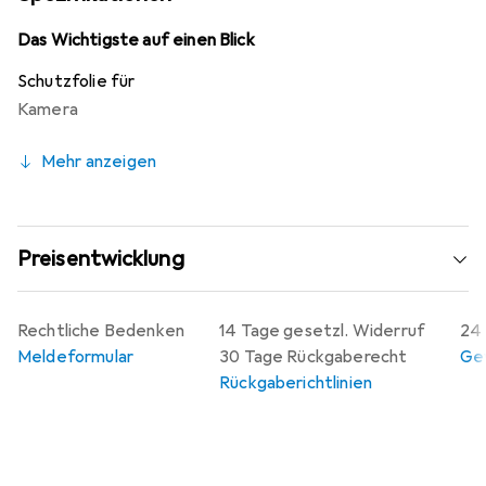
Folie sich nahtlos an das Display anpasst, ohne die
Bedienbarkeit zu beeinträchtigen. Hergestellt in
Das Wichtigste auf einen Blick
Deutschland, vereint diese Schutzfolie Funktionalität und
Schutzfolie für
Qualität in einem Produkt.
Kamera
Mehr anzeigen
Preisentwicklung
Rechtliche Bedenken
14 Tage gesetzl. Widerruf
24 
Meldeformular
30 Tage Rückgaberecht
Gew
Rückgaberichtlinien