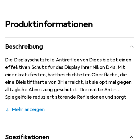
Produktinformationen
Beschreibung
Die Displayschutzfolie Antireflex von Dipos bietet einen
effektiven Schutz für das Display Ihrer Nikon D4s. Mit
einer kratzfesten, hartbeschichteten Oberfläche, die
eine Bleistifthärte von 3H erreicht, ist sie optimal gegen
alltägliche Abnutzung geschützt. Die matte Anti-
Spiegelfolie reduziert störende Reflexionen und sorgt
für eine angenehme Sichtbarkeit, selbst bei direkter
Mehr anzeigen
Sonneneinstrahlung. Die Folie ist passgenau für das Nikon
D4s Modell zugeschnitten und ermöglicht eine
kinderleichte Anbringung ohne Blasenbildung, dank der
speziellen Silikon Haftschicht. Diese sorgt dafür, dass die
Spezifikationen