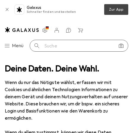
Galaxus
Zur App
Schneller finden und bestellen
Einstellungen
Kundenkonto
Vergleichslisten
Merklisten
Warenkorb
Navigation nach Kategorien
Menü
Suche
Video
Deine Daten. Deine Wahl.
Geräte Schutzfolie
Dipos Displayschutzfolie Antireflex
Wenn du nur das Nötigste wählst, erfassen wir mit
Cookies und ähnlichen Technologien Informationen zu
5 Bilder
deinem Gerät und deinem Nutzungsverhalten auf unserer
Website. Diese brauchen wir, um dir bspw. ein sicheres
EUR
3,89
Login und Basisfunktionen wie den Warenkorb zu
Dipos
Displayschutzfolie Antireflex
ermöglichen.
Preis in EUR inkl. MwSt.
Wenn du allem zustimmst, können wir diese Daten