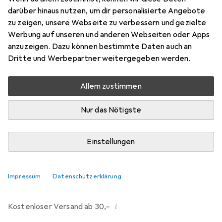
darüber hinaus nutzen, um dir personalisierte Angebote
Bewertungen
zu zeigen, unsere Webseite zu verbessern und gezielte
107
Werbung auf unseren und anderen Webseiten oder Apps
anzuzeigen. Dazu können bestimmte Daten auch an
Dritte und Werbepartner weitergegeben werden.
Mi, 12.8. geliefert
Mehr als 10 Stück an Lager beim Drittanbieter
Allem zustimmen
Lieferort angeben für genaue Lieferzeit
Nur das Nötigste
i
Angebot von
Ecultor
DE
Einstellungen
In den Warenkorb
Impressum
Datenschutzerklärung
Vergleichen
Merken
i
Kostenloser Versand ab 30,–