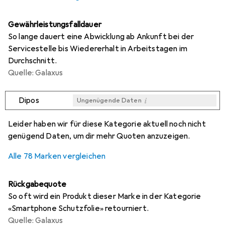
Gewährleistungsfalldauer
So lange dauert eine Abwicklung ab Ankunft bei der
Servicestelle bis Wiedererhalt in Arbeitstagen im
Durchschnitt.
Quelle: Galaxus
i
Dipos
Ungenügende Daten
i
i
i
i
Ungenügende Daten
Ungenügende Daten
Ungenügende Daten
Ungenügende Daten
Leider haben wir für diese Kategorie aktuell noch nicht
genügend Daten, um dir mehr Quoten anzuzeigen.
Alle 78 Marken vergleichen
Rückgabequote
So oft wird ein Produkt dieser Marke in der Kategorie
«Smartphone Schutzfolie» retourniert.
Quelle: Galaxus