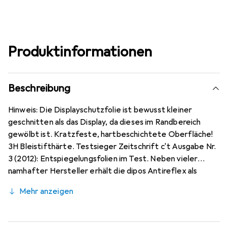
Produktinformationen
Beschreibung
Hinweis: Die Displayschutzfolie ist bewusst kleiner
geschnitten als das Display, da dieses im Randbereich
gewölbt ist. Kratzfeste, hartbeschichtete Oberfläche!
3H Bleistifthärte. Testsieger Zeitschrift c't Ausgabe Nr.
3 (2012): Entspiegelungsfolien im Test. Neben vieler
namhafter Hersteller erhält die dipos Antireflex als
einzige Folie für Reflexminderung die Bewertung sehr
Mehr anzeigen
gut. Bewusst kleiner als das Honor X10 Max 5G Glas, da
dieses gewölbt ist (siehe Fotos), blasenfrei und jederzeit
rückstandsfrei zu entfernen (ohne Klebstoff).