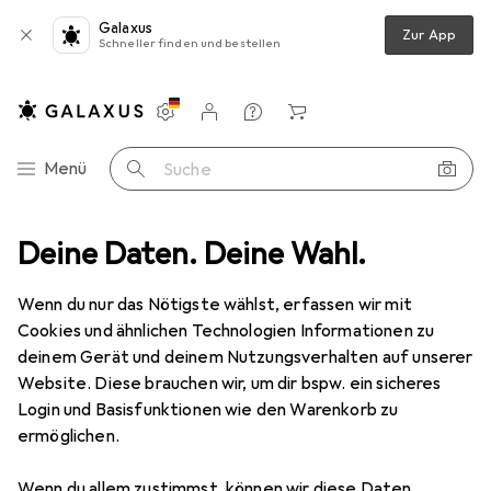
Galaxus
Zur App
Schneller finden und bestellen
Einstellungen
Kundenkonto
Vergleichslisten
Merklisten
Warenkorb
Navigation nach Kategorien
Menü
Suche
z
Deine Daten. Deine Wahl.
Smartphone Schutzfolie
Dipos Displayschutzfolie Antireflex
Wenn du nur das Nötigste wählst, erfassen wir mit
Cookies und ähnlichen Technologien Informationen zu
6 Bilder
deinem Gerät und deinem Nutzungsverhalten auf unserer
Website. Diese brauchen wir, um dir bspw. ein sicheres
EUR
3,99
Login und Basisfunktionen wie den Warenkorb zu
Dipos
Displayschutzfolie Antireflex
ermöglichen.
Honor X10 Max 5G
Wenn du allem zustimmst, können wir diese Daten