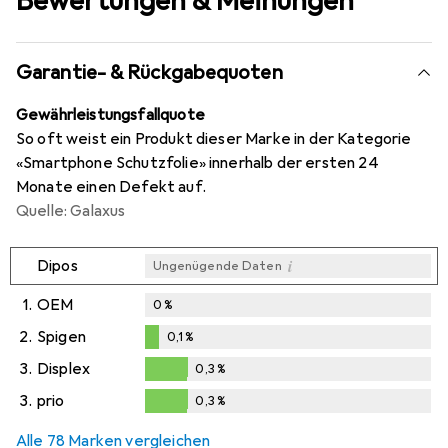
Bewertungen & Meinungen
Garantie- & Rückgabequoten
Gewährleistungsfallquote
So oft weist ein Produkt dieser Marke in der Kategorie
«Smartphone Schutzfolie» innerhalb der ersten 24
Monate einen Defekt auf.
Quelle: Galaxus
i
Dipos
Ungenügende Daten
1.
OEM
0
%
2.
Spigen
0,1
%
0,1
%
3.
Displex
0,3
%
0,3
%
3.
prio
0,3
%
0,3
%
Alle 78 Marken vergleichen