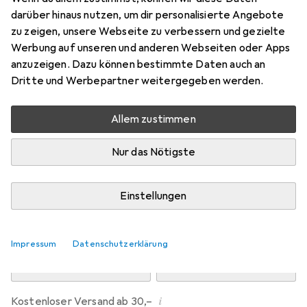
Preis in EUR inkl. MwSt.
darüber hinaus nutzen, um dir personalisierte Angebote
zu zeigen, unsere Webseite zu verbessern und gezielte
Marke
Bewertungen
Werbung auf unseren und anderen Webseiten oder Apps
Mehr von Dipos
anzuzeigen. Dazu können bestimmte Daten auch an
Dritte und Werbepartner weitergegeben werden.
übermorgen geliefert
Allem zustimmen
Mehr als 10 Stück an Lager beim Drittanbieter
Lieferort angeben für genaue Lieferzeit
Nur das Nötigste
i
Angebot von
Ecultor
DE
Einstellungen
In den Warenkorb
Impressum
Datenschutzerklärung
Vergleichen
Merken
i
Kostenloser Versand ab 30,–