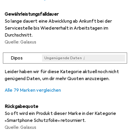
Gewährleistungsfalldauer
So lange dauert eine Abwicklung ab Ankunft bei der
Servicestelle bis Wiedererhalt in Arbeitstagen im
Durchschnitt.
Quelle: Galaxus
i
Dipos
Ungenügende Daten
i
i
i
i
Ungenügende Daten
Ungenügende Daten
Ungenügende Daten
Ungenügende Daten
Leider haben wir für diese Kategorie aktuell noch nicht
genügend Daten, um dir mehr Quoten anzuzeigen.
Alle 79 Marken vergleichen
Rückgabequote
So oft wird ein Produkt dieser Marke in der Kategorie
«Smartphone Schutzfolie» retourniert.
Quelle: Galaxus