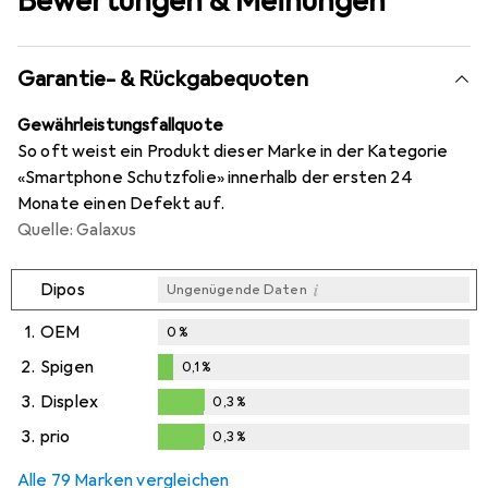
Bewertungen & Meinungen
Garantie- & Rückgabequoten
Gewährleistungsfallquote
So oft weist ein Produkt dieser Marke in der Kategorie
«Smartphone Schutzfolie» innerhalb der ersten 24
Monate einen Defekt auf.
Quelle: Galaxus
i
Dipos
Ungenügende Daten
1.
OEM
0
%
2.
Spigen
0,1
%
0,1
%
3.
Displex
0,3
%
0,3
%
3.
prio
0,3
%
0,3
%
Alle 79 Marken vergleichen