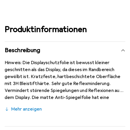
Produktinformationen
Beschreibung
Hinweis: Die Displayschutzfolie ist bewusst kleiner
geschnitten als das Display, da dieses im Randbereich
gewölbt ist. Kratzfeste, hartbeschichtete Oberfläche
mit 3H Bleistifthärte. Sehr gute Reflexminderung.
Vermindert störende Spiegelungen und Reflexionen auf
dem Display. Die matte Anti-Spiegelfolie hat eine
papierähnliche Oberfläche. Bewusst kleiner als das HTC
Mehr anzeigen
Desire 20 Pro Glas, da dieses gewölbt ist (siehe Fotos),
blasenfrei und jederzeit rückstandsfrei zu entfernen
(ohne Klebstoff). Kinderleichte Anbringung - 100%