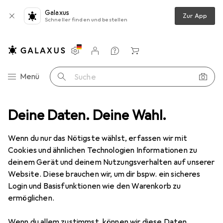
Galaxus
Zur App
Schneller finden und bestellen
Einstellungen
Kundenkonto
Vergleichslisten
Merklisten
Warenkorb
Navigation nach Kategorien
Menü
Suche
z
Deine Daten. Deine Wahl.
Smartphone Schutzfolie
Dipos Displayschutzfolie Antireflex
Wenn du nur das Nötigste wählst, erfassen wir mit
Cookies und ähnlichen Technologien Informationen zu
6 Bilder
deinem Gerät und deinem Nutzungsverhalten auf unserer
Website. Diese brauchen wir, um dir bspw. ein sicheres
EUR
3,99
Login und Basisfunktionen wie den Warenkorb zu
Dipos
Displayschutzfolie Antireflex
ermöglichen.
HTC Desire 20 Pro
Wenn du allem zustimmst, können wir diese Daten