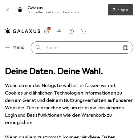
Galaxus
Zur App
Schneller finden und bestellen
Einstellungen
Kundenkonto
Vergleichslisten
Merklisten
Warenkorb
Navigation nach Kategorien
Menü
Suche
z
Deine Daten. Deine Wahl.
Smartphone Schutzfolie
Dipos Displayschutzfolie Antireflex
Wenn du nur das Nötigste wählst, erfassen wir mit
Cookies und ähnlichen Technologien Informationen zu
6 Bilder
deinem Gerät und deinem Nutzungsverhalten auf unserer
Website. Diese brauchen wir, um dir bspw. ein sicheres
EUR
5,99
Login und Basisfunktionen wie den Warenkorb zu
Dipos
Displayschutzfolie Antireflex
ermöglichen.
Lg k71
Wenn du allem zustimmst, können wir diese Daten