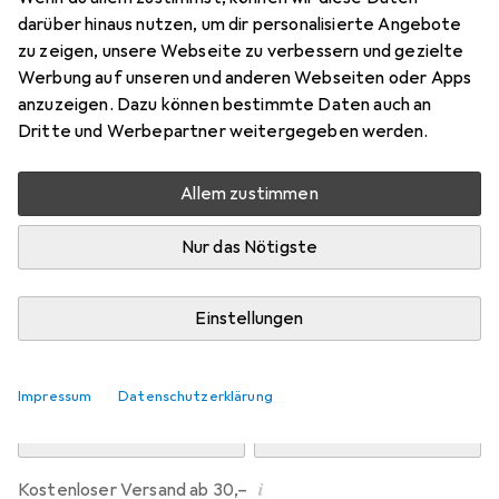
Preis in EUR inkl. MwSt.
darüber hinaus nutzen, um dir personalisierte Angebote
zu zeigen, unsere Webseite zu verbessern und gezielte
Marke
Bewertungen
Werbung auf unseren und anderen Webseiten oder Apps
Mehr von Dipos
anzuzeigen. Dazu können bestimmte Daten auch an
Dritte und Werbepartner weitergegeben werden.
Mo, 10.8. geliefert
Allem zustimmen
Mehr als 10 Stück an Lager beim Drittanbieter
Lieferort angeben für genaue Lieferzeit
Nur das Nötigste
i
Angebot von
Ecultor
DE
Einstellungen
In den Warenkorb
Impressum
Datenschutzerklärung
Vergleichen
Merken
i
Kostenloser Versand ab 30,–