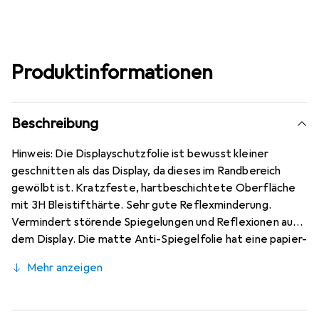
Produktinformationen
Beschreibung
Hinweis: Die Displayschutzfolie ist bewusst kleiner
geschnitten als das Display, da dieses im Randbereich
gewölbt ist. Kratzfeste, hartbeschichtete Oberfläche
mit 3H Bleistifthärte. Sehr gute Reflexminderung.
Vermindert störende Spiegelungen und Reflexionen auf
dem Display. Die matte Anti-Spiegelfolie hat eine papier-
ähnliche Oberfläche. Bewusst kleiner als das LG K71 Glas,
Mehr anzeigen
da dieses gewölbt ist (siehe Fotos), blasenfrei und
jederzeit rückstandsfrei zu entfernen (ohne Klebstoff).
Kinderleichte Anbringung - 100% blasenfreie Montage bei