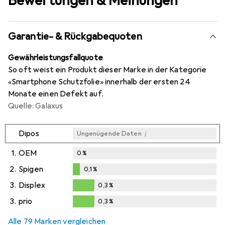
Bewertungen & Meinungen
Garantie- & Rückgabequoten
Gewährleistungsfallquote
So oft weist ein Produkt dieser Marke in der Kategorie
«Smartphone Schutzfolie» innerhalb der ersten 24
Monate einen Defekt auf.
Quelle: Galaxus
i
Dipos
Ungenügende Daten
1.
OEM
0
%
2.
Spigen
0,1
%
0,1
%
3.
Displex
0,3
%
0,3
%
3.
prio
0,3
%
0,3
%
Alle 79 Marken vergleichen