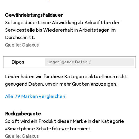
Gewährleistungsfalldauer
So lange dauert eine Abwicklung ab Ankunft bei der
Servicestelle bis Wiedererhalt in Arbeitstagen im
Durchschnitt.
Quelle: Galaxus
i
Dipos
Ungenügende Daten
i
i
i
i
Ungenügende Daten
Ungenügende Daten
Ungenügende Daten
Ungenügende Daten
Leider haben wir für diese Kategorie aktuell noch nicht
genügend Daten, um dir mehr Quoten anzuzeigen.
Alle 79 Marken vergleichen
Rückgabequote
So oft wird ein Produkt dieser Marke in der Kategorie
«Smartphone Schutzfolie» retourniert.
Quelle: Galaxus