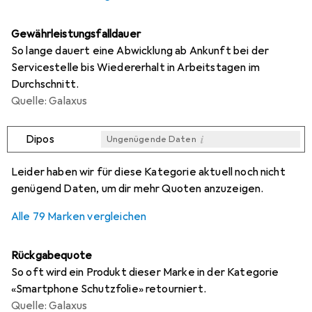
Gewährleistungsfalldauer
So lange dauert eine Abwicklung ab Ankunft bei der
Servicestelle bis Wiedererhalt in Arbeitstagen im
Durchschnitt.
Quelle: Galaxus
i
Dipos
Ungenügende Daten
i
i
i
i
Ungenügende Daten
Ungenügende Daten
Ungenügende Daten
Ungenügende Daten
Leider haben wir für diese Kategorie aktuell noch nicht
genügend Daten, um dir mehr Quoten anzuzeigen.
Alle 79 Marken vergleichen
Rückgabequote
So oft wird ein Produkt dieser Marke in der Kategorie
«Smartphone Schutzfolie» retourniert.
Quelle: Galaxus