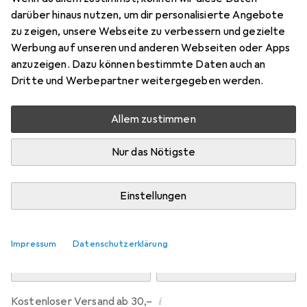
Preis in EUR inkl. MwSt.
darüber hinaus nutzen, um dir personalisierte Angebote
zu zeigen, unsere Webseite zu verbessern und gezielte
Marke
Bewertungen
Werbung auf unseren und anderen Webseiten oder Apps
Mehr von Dipos
anzuzeigen. Dazu können bestimmte Daten auch an
Dritte und Werbepartner weitergegeben werden.
Mi, 12.8. geliefert
Allem zustimmen
Mehr als 10 Stück an Lager beim Drittanbieter
Lieferort angeben für genaue Lieferzeit
Nur das Nötigste
i
Angebot von
Ecultor
DE
Einstellungen
In den Warenkorb
Impressum
Datenschutzerklärung
Vergleichen
Merken
i
Kostenloser Versand ab 30,–