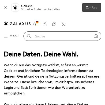
Galaxus
Zur App
Schneller finden und bestellen
Einstellungen
Kundenkonto
Vergleichslisten
Merklisten
Warenkorb
Navigation nach Kategorien
Menü
Suche
z
Deine Daten. Deine Wahl.
Smartphone Schutzfolie
Dipos Displayschutzfolie Antireflex
Wenn du nur das Nötigste wählst, erfassen wir mit
Cookies und ähnlichen Technologien Informationen zu
6 Bilder
deinem Gerät und deinem Nutzungsverhalten auf unserer
Website. Diese brauchen wir, um dir bspw. ein sicheres
EUR
3,99
Login und Basisfunktionen wie den Warenkorb zu
Dipos
Displayschutzfolie Antireflex
ermöglichen.
LG Q92
Wenn du allem zustimmst, können wir diese Daten