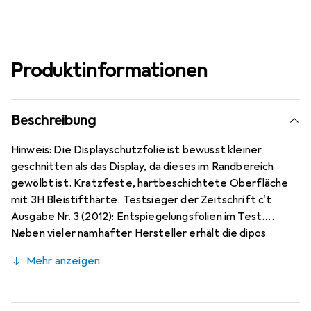
Produktinformationen
Beschreibung
Hinweis: Die Displayschutzfolie ist bewusst kleiner
geschnitten als das Display, da dieses im Randbereich
gewölbt ist. Kratzfeste, hartbeschichtete Oberfläche
mit 3H Bleistifthärte. Testsieger der Zeitschrift c't
Ausgabe Nr. 3 (2012): Entspiegelungsfolien im Test.
Neben vieler namhafter Hersteller erhält die dipos
Antireflex als einzige Folie für Reflexminderung die
Mehr anzeigen
Bewertung sehr gut. Bewusst kleiner als das LG Q92 Glas,
da dieses gewölbt ist (siehe Fotos), blasenfrei und
jederzeit rückstandsfrei zu entfernen (ohne Klebstoff).