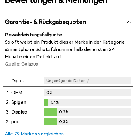
Bewertungen & Meinungen
Garantie- & Rückgabequoten
Gewährleistungsfallquote
So oft weist ein Produkt dieser Marke in der Kategorie
«Smartphone Schutzfolie» innerhalb der ersten 24
Monate einen Defekt auf.
Quelle: Galaxus
i
Dipos
Ungenügende Daten
1.
OEM
0
%
2.
Spigen
0,1
%
0,1
%
3.
Displex
0,3
%
0,3
%
3.
prio
0,3
%
0,3
%
Alle 79 Marken vergleichen