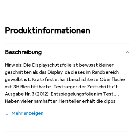
Produktinformationen
Beschreibung
Hinweis: Die Displayschutzfolie ist bewusst kleiner
geschnitten als das Display, da dieses im Randbereich
gewölbt ist. Kratzfeste, hartbeschichtete Oberfläche
mit 3H Bleistifthärte. Testsieger der Zeitschrift c't
Ausgabe Nr. 3 (2012): Entspiegelungsfolien im Test.
Neben vieler namhafter Hersteller erhält die dipos
Antireflex als einzige Folie für Reflexminderung die
Mehr anzeigen
Bewertung sehr gut. Bewusst kleiner als das LG Velvet
5G Glas, da dieses gewölbt ist (siehe Fotos), blasenfrei
und jederzeit rückstandsfrei zu entfernen (ohne