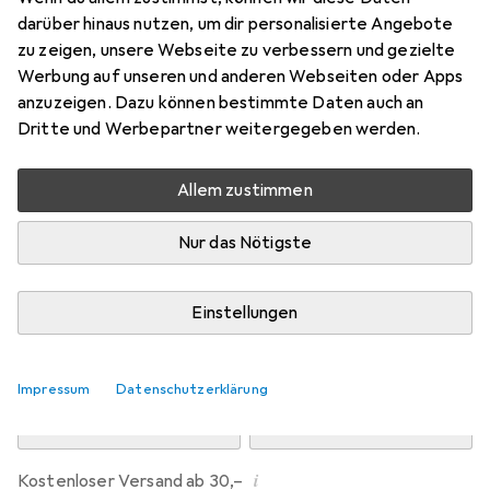
Preis in EUR inkl. MwSt.
darüber hinaus nutzen, um dir personalisierte Angebote
zu zeigen, unsere Webseite zu verbessern und gezielte
Marke
Bewertungen
Werbung auf unseren und anderen Webseiten oder Apps
Mehr von Dipos
anzuzeigen. Dazu können bestimmte Daten auch an
Dritte und Werbepartner weitergegeben werden.
Di, 11.8. geliefert
Allem zustimmen
Mehr als 10 Stück an Lager beim Drittanbieter
Lieferort angeben für genaue Lieferzeit
Nur das Nötigste
i
Angebot von
Ecultor
DE
Einstellungen
In den Warenkorb
Impressum
Datenschutzerklärung
Vergleichen
Merken
i
Kostenloser Versand ab 30,–