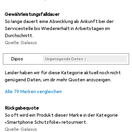
Gewährleistungsfalldauer
So lange dauert eine Abwicklung ab Ankunft bei der
Servicestelle bis Wiedererhalt in Arbeitstagen im
Durchschnitt.
Quelle: Galaxus
i
Dipos
Ungenügende Daten
i
i
i
i
Ungenügende Daten
Ungenügende Daten
Ungenügende Daten
Ungenügende Daten
Leider haben wir für diese Kategorie aktuell noch nicht
genügend Daten, um dir mehr Quoten anzuzeigen.
Alle 79 Marken vergleichen
Rückgabequote
So oft wird ein Produkt dieser Marke in der Kategorie
«Smartphone Schutzfolie» retourniert.
Quelle: Galaxus