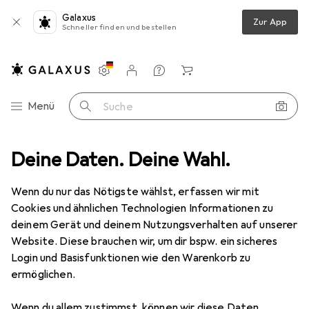
Galaxus
Zur App
Schneller finden und bestellen
Einstellungen
Kundenkonto
Vergleichslisten
Merklisten
Warenkorb
Navigation nach Kategorien
Menü
Suche
z
Deine Daten. Deine Wahl.
Smartphone Schutzfolie
Dipos Displayschutzfolie Antireflex
Wenn du nur das Nötigste wählst, erfassen wir mit
Cookies und ähnlichen Technologien Informationen zu
6 Bilder
deinem Gerät und deinem Nutzungsverhalten auf unserer
Website. Diese brauchen wir, um dir bspw. ein sicheres
EUR
5,99
Login und Basisfunktionen wie den Warenkorb zu
Dipos
Displayschutzfolie Antireflex
ermöglichen.
LG Velvet 5G
Wenn du allem zustimmst, können wir diese Daten