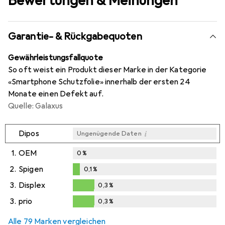
Bewertungen & Meinungen
Garantie- & Rückgabequoten
Gewährleistungsfallquote
So oft weist ein Produkt dieser Marke in der Kategorie
«Smartphone Schutzfolie» innerhalb der ersten 24
Monate einen Defekt auf.
Quelle: Galaxus
i
Dipos
Ungenügende Daten
1.
OEM
0
%
2.
Spigen
0,1
%
0,1
%
3.
Displex
0,3
%
0,3
%
3.
prio
0,3
%
0,3
%
Alle 79 Marken vergleichen