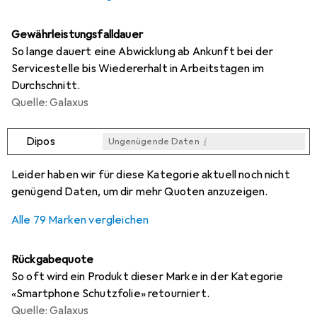
Gewährleistungsfalldauer
So lange dauert eine Abwicklung ab Ankunft bei der
Servicestelle bis Wiedererhalt in Arbeitstagen im
Durchschnitt.
Quelle: Galaxus
i
Dipos
Ungenügende Daten
i
i
i
i
Ungenügende Daten
Ungenügende Daten
Ungenügende Daten
Ungenügende Daten
Leider haben wir für diese Kategorie aktuell noch nicht
genügend Daten, um dir mehr Quoten anzuzeigen.
Alle 79 Marken vergleichen
Rückgabequote
So oft wird ein Produkt dieser Marke in der Kategorie
«Smartphone Schutzfolie» retourniert.
Quelle: Galaxus