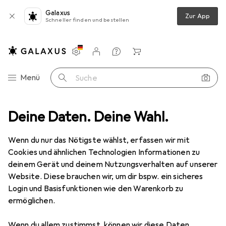
Galaxus
Zur App
Schneller finden und bestellen
Einstellungen
Kundenkonto
Vergleichslisten
Merklisten
Warenkorb
Navigation nach Kategorien
Menü
Suche
z
Deine Daten. Deine Wahl.
Smartphone Schutzfolie
Dipos Displayschutzfolie Antireflex
Wenn du nur das Nötigste wählst, erfassen wir mit
Cookies und ähnlichen Technologien Informationen zu
6 Bilder
deinem Gerät und deinem Nutzungsverhalten auf unserer
Website. Diese brauchen wir, um dir bspw. ein sicheres
EUR
3,99
Login und Basisfunktionen wie den Warenkorb zu
Dipos
Displayschutzfolie Antireflex
ermöglichen.
LG W41 Pro
Wenn du allem zustimmst, können wir diese Daten