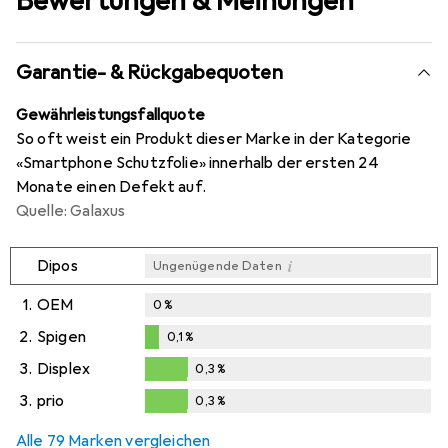
Bewertungen & Meinungen
Garantie- & Rückgabequoten
Gewährleistungsfallquote
So oft weist ein Produkt dieser Marke in der Kategorie
«Smartphone Schutzfolie» innerhalb der ersten 24
Monate einen Defekt auf.
Quelle: Galaxus
i
Dipos
Ungenügende Daten
1.
OEM
0
%
2.
Spigen
0,1
%
0,1
%
3.
Displex
0,3
%
0,3
%
3.
prio
0,3
%
0,3
%
Alle 79 Marken vergleichen