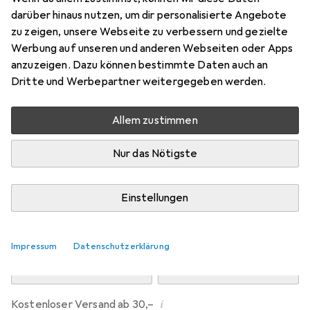
Preis in EUR inkl. MwSt.
darüber hinaus nutzen, um dir personalisierte Angebote
zu zeigen, unsere Webseite zu verbessern und gezielte
Marke
Bewertungen
Werbung auf unseren und anderen Webseiten oder Apps
Mehr von Dipos
anzuzeigen. Dazu können bestimmte Daten auch an
Dritte und Werbepartner weitergegeben werden.
Mi, 12.8. geliefert
Allem zustimmen
Mehr als 10 Stück an Lager beim Drittanbieter
Lieferort angeben für genaue Lieferzeit
Nur das Nötigste
i
Angebot von
Ecultor
DE
Einstellungen
In den Warenkorb
Impressum
Datenschutzerklärung
Vergleichen
Merken
i
Kostenloser Versand ab 30,–