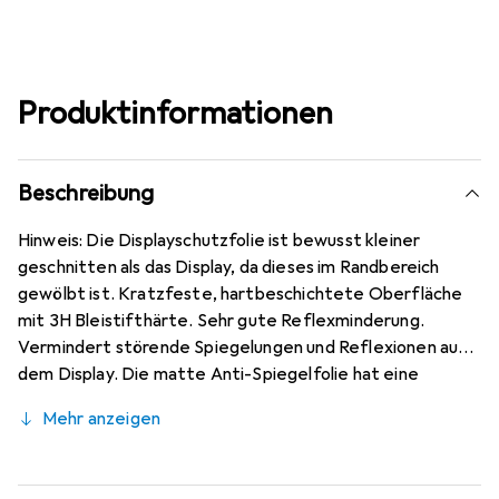
Produktinformationen
Beschreibung
Hinweis: Die Displayschutzfolie ist bewusst kleiner
geschnitten als das Display, da dieses im Randbereich
gewölbt ist. Kratzfeste, hartbeschichtete Oberfläche
mit 3H Bleistifthärte. Sehr gute Reflexminderung.
Vermindert störende Spiegelungen und Reflexionen auf
dem Display. Die matte Anti-Spiegelfolie hat eine
papierähnliche Oberfläche. Bewusst kleiner als das LG
Mehr anzeigen
W41 Pro Glas, da dieses gewölbt ist (siehe Fotos),
blasenfrei und jederzeit rückstandsfrei zu entfernen
(ohne Klebstoff). Kinderleichte Anbringung - 100%