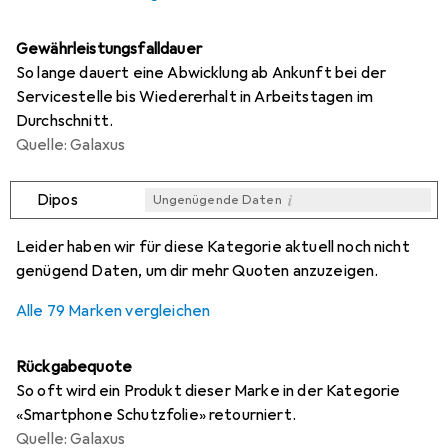
Gewährleistungsfalldauer
So lange dauert eine Abwicklung ab Ankunft bei der
Servicestelle bis Wiedererhalt in Arbeitstagen im
Durchschnitt.
Quelle: Galaxus
i
Dipos
Ungenügende Daten
i
i
i
i
Ungenügende Daten
Ungenügende Daten
Ungenügende Daten
Ungenügende Daten
Leider haben wir für diese Kategorie aktuell noch nicht
genügend Daten, um dir mehr Quoten anzuzeigen.
Alle 79 Marken vergleichen
Rückgabequote
So oft wird ein Produkt dieser Marke in der Kategorie
«Smartphone Schutzfolie» retourniert.
Quelle: Galaxus