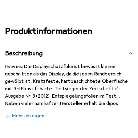
Produktinformationen
Beschreibung
Hinweis: Die Displayschutzfolie ist bewusst kleiner
geschnitten als das Display, da dieses im Randbereich
gewölbt ist. Kratzfeste, hartbeschichtete Oberfläche
mit 3H Bleistifthärte. Testsieger der Zeitschrift c't
Ausgabe Nr. 3 (2012): Entspiegelungsfolien im Test.
Neben vieler namhafter Hersteller erhält die dipos
Antireflex als einzige Folie für Reflexminderung die
Mehr anzeigen
Bewertung sehr gut. Bewusst kleiner als das Motorola
Moto G 5G Plus Glas, da dieses gewölbt ist (siehe Fotos),
blasenfrei und jederzeit rückstandsfrei zu entfernen