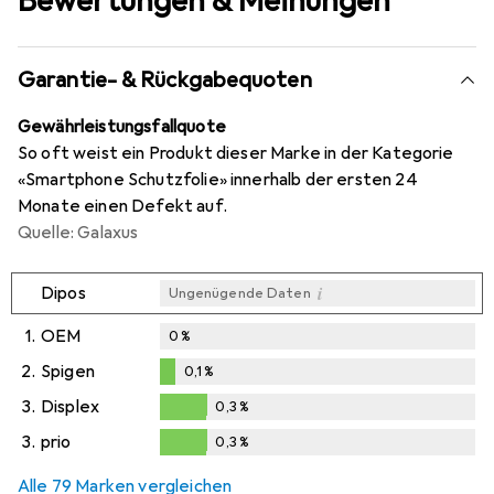
Bewertungen & Meinungen
Garantie- & Rückgabequoten
Gewährleistungsfallquote
So oft weist ein Produkt dieser Marke in der Kategorie
«Smartphone Schutzfolie» innerhalb der ersten 24
Monate einen Defekt auf.
Quelle: Galaxus
i
Dipos
Ungenügende Daten
1.
OEM
0
%
2.
Spigen
0,1
%
0,1
%
3.
Displex
0,3
%
0,3
%
3.
prio
0,3
%
0,3
%
Alle 79 Marken vergleichen