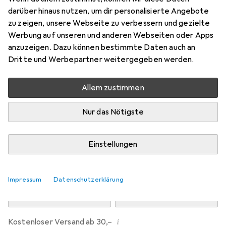
Preis in EUR inkl. MwSt.
darüber hinaus nutzen, um dir personalisierte Angebote
zu zeigen, unsere Webseite zu verbessern und gezielte
Marke
Bewertungen
Werbung auf unseren und anderen Webseiten oder Apps
Mehr von Dipos
anzuzeigen. Dazu können bestimmte Daten auch an
Dritte und Werbepartner weitergegeben werden.
Di, 11.8. geliefert
Allem zustimmen
Mehr als 10 Stück an Lager beim Drittanbieter
Lieferort angeben für genaue Lieferzeit
Nur das Nötigste
i
Angebot von
Ecultor
DE
Einstellungen
In den Warenkorb
Impressum
Datenschutzerklärung
Vergleichen
Merken
i
Kostenloser Versand ab 30,–