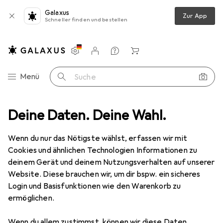
Galaxus
Zur App
Schneller finden und bestellen
Einstellungen
Kundenkonto
Vergleichslisten
Merklisten
Warenkorb
Navigation nach Kategorien
Menü
Suche
z
Deine Daten. Deine Wahl.
Smartphone Schutzfolie
Dipos Displayschutzfolie Antireflex
Wenn du nur das Nötigste wählst, erfassen wir mit
Cookies und ähnlichen Technologien Informationen zu
6 Bilder
deinem Gerät und deinem Nutzungsverhalten auf unserer
Website. Diese brauchen wir, um dir bspw. ein sicheres
EUR
3,89
Login und Basisfunktionen wie den Warenkorb zu
Dipos
Displayschutzfolie Antireflex
ermöglichen.
Motorola Moto G 5G Plus
Wenn du allem zustimmst, können wir diese Daten