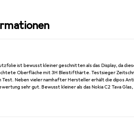
ormationen
utzfolie ist bewusst kleiner geschnitten als das Display, da die
htete Oberfläche mit 3H Bleistifthärte. Testsieger Zeitschrif
 Test. Neben vieler namhafter Hersteller erhält die dipos Antir
ertung sehr gut. Bewusst kleiner als das Nokia C2 Tava Glas, 
jederzeit rückstandsfrei zu entfernen (ohne Klebstoff). Kinde
 gereinigtem Display! Die spezielle Silikon Haftschicht verdr
 von selbst an das Display an. Keine Beeinträchtigung der Bedi
tet ein angenehmes Bediengefühl und ist für das Nokia C2 Tava