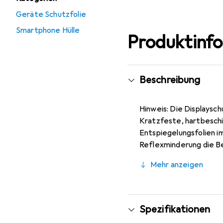
Geräte Schutzfolie
Smartphone Hülle
Produktinf
Beschreibung
Hinweis: Die Displaysch
Kratzfeste, hartbeschic
Entspiegelungsfolien im
Reflexminderung die Bew
Fotos), blasenfrei und 
Mehr anzeigen
blasenfreie Montage bei
und schmiegt sich damit
Displayschutzfolie bie
Spezifikationen