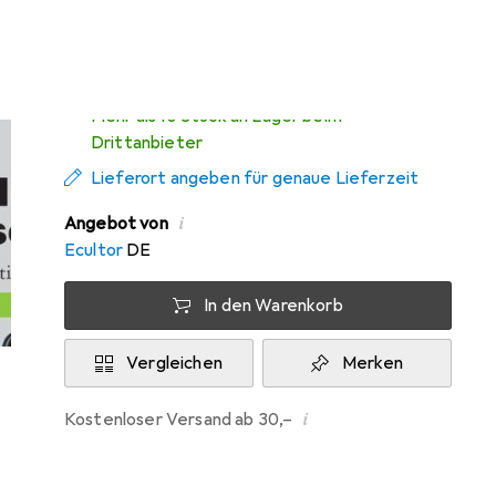
Di, 11.8. geliefert
Mehr als 10 Stück an Lager beim
Drittanbieter
Lieferort angeben für genaue Lieferzeit
i
Angebot von
Ecultor
DE
In den Warenkorb
Vergleichen
Merken
i
Kostenloser Versand ab 30,–