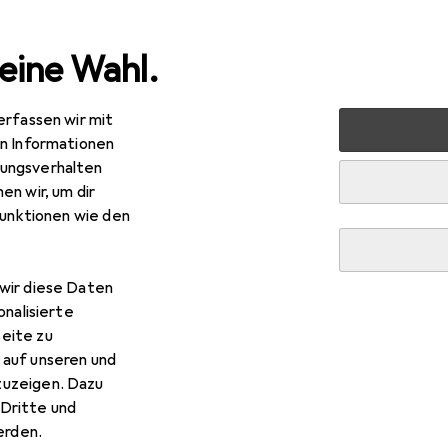
eine Wahl.
erfassen wir mit
ets
Smartphone Zubehör
Smartphone Schutz
Smartp
en Informationen
ungsverhalten
en wir, um dir
funktionen wie den
wir diese Daten
onalisierte
eite zu
 auf unseren und
zuzeigen. Dazu
Dritte und
rden.