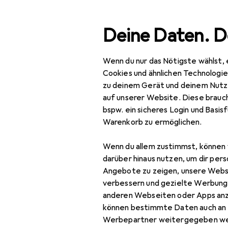
Suche
Deine Daten. D
Wenn du nur das Nötigste wählst, 
Navigation nach Kategorien
Gesamtsortiment
IT + Multimedia
Smartphones + Tabl
Gesamtsortiment
Cookies und ähnlichen Technologi
zu deinem Gerät und deinem Nutz
IT + Multimedia
auf unserer Website. Diese brauch
bspw. ein sicheres Login und Basis
Smartphones +
Warenkorb zu ermöglichen.
Tablets
Wenn du allem zustimmst, können 
Smartphone
darüber hinaus nutzen, um dir pers
Zubehör
Angebote zu zeigen, unsere Webs
Smartphone Schutz
verbessern und gezielte Werbung
anderen Webseiten oder Apps an
Handykette
können bestimmte Daten auch an 
Werbepartner weitergegeben we
Smartphone Hülle