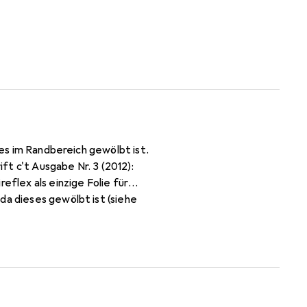
ses im Randbereich gewölbt ist.
t c't Ausgabe Nr. 3 (2012):
eflex als einzige Folie für
da dieses gewölbt ist (siehe
rleichte Anbringung - 100%
ängt die Luft beim Aufbringen
enbarkeit! Die Dipos
 optimiert.