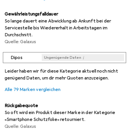
Gewährleistungsfalldauer
So lange dauert eine Abwicklung ab Ankunft bei der
Servicestelle bis Wiedererhalt in Arbeitstagen im
Durchschnitt.
Quelle: Galaxus
i
Dipos
Ungenügende Daten
i
i
i
i
Ungenügende Daten
Ungenügende Daten
Ungenügende Daten
Ungenügende Daten
Leider haben wir für diese Kategorie aktuell noch nicht
genügend Daten, um dir mehr Quoten anzuzeigen.
Alle 79 Marken vergleichen
Rückgabequote
So oft wird ein Produkt dieser Marke in der Kategorie
«Smartphone Schutzfolie» retourniert.
Quelle: Galaxus