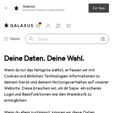
Galaxus
Zur App
Schneller finden und bestellen
Einstellungen
Kundenkonto
Vergleichslisten
Merklisten
Warenkorb
Navigation nach Kategorien
Menü
Suche
z
Deine Daten. Deine Wahl.
Smartphone Schutzfolie
Dipos Displayschutzfolie Antireflex
Wenn du nur das Nötigste wählst, erfassen wir mit
Cookies und ähnlichen Technologien Informationen zu
6 Bilder
deinem Gerät und deinem Nutzungsverhalten auf unserer
Website. Diese brauchen wir, um dir bspw. ein sicheres
EUR
3,99
Login und Basisfunktionen wie den Warenkorb zu
Dipos
Displayschutzfolie Antireflex
ermöglichen.
Oppo A72 5G
Wenn du allem zustimmst, können wir diese Daten