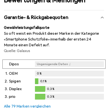
Bewertungen & Meinungen
Garantie- & Rückgabequoten
Gewährleistungsfallquote
So oft weist ein Produkt dieser Marke in der Kategorie
«Smartphone Schutzfolie» innerhalb der ersten 24
Monate einen Defekt auf.
Quelle: Galaxus
i
Dipos
Ungenügende Daten
1.
OEM
0
%
2.
Spigen
0,1
%
0,1
%
3.
Displex
0,3
%
0,3
%
3.
prio
0,3
%
0,3
%
Alle 79 Marken vergleichen