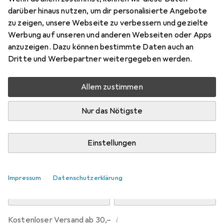
Preis in EUR inkl. MwSt.
darüber hinaus nutzen, um dir personalisierte Angebote
zu zeigen, unsere Webseite zu verbessern und gezielte
Marke
Bewertungen
Werbung auf unseren und anderen Webseiten oder Apps
Mehr von Dipos
anzuzeigen. Dazu können bestimmte Daten auch an
Dritte und Werbepartner weitergegeben werden.
Mi, 12.8. geliefert
Allem zustimmen
Mehr als 10 Stück an Lager beim Drittanbieter
Lieferort angeben für genaue Lieferzeit
Nur das Nötigste
i
Angebot von
Ecultor
DE
Einstellungen
In den Warenkorb
Impressum
Datenschutzerklärung
Vergleichen
Merken
i
Kostenloser Versand ab 30,–