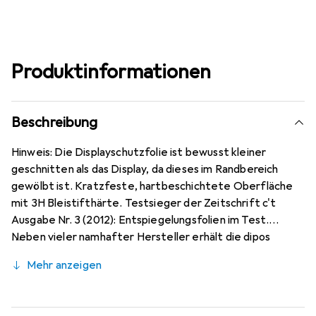
Produktinformationen
Beschreibung
Hinweis: Die Displayschutzfolie ist bewusst kleiner
geschnitten als das Display, da dieses im Randbereich
gewölbt ist. Kratzfeste, hartbeschichtete Oberfläche
mit 3H Bleistifthärte. Testsieger der Zeitschrift c't
Ausgabe Nr. 3 (2012): Entspiegelungsfolien im Test.
Neben vieler namhafter Hersteller erhält die dipos
Antireflex als einzige Folie für Reflexminderung die
Mehr anzeigen
Bewertung sehr gut. Bewusst kleiner als das Oppo A72
5G Glas, da dieses gewölbt ist (siehe Fotos), blasenfrei
und jederzeit rückstandsfrei zu entfernen (ohne