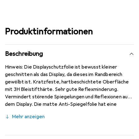
Produktinformationen
Beschreibung
Hinweis: Die Displayschutzfolie ist bewusst kleiner
geschnitten als das Display, da dieses im Randbereich
gewölbt ist. Kratzfeste, hartbeschichtete Oberfläche
mit 3H Bleistifthärte. Sehr gute Reflexminderung.
Vermindert störende Spiegelungen und Reflexionen auf
dem Display. Die matte Anti-Spiegelfolie hat eine
papierähnliche Oberfläche. Bewusst kleiner als das Oppo
Mehr anzeigen
A73 5G Glas, da dieses gewölbt ist (siehe Fotos),
blasenfrei und jederzeit rückstandsfrei zu entfernen
(ohne Klebstoff). Kinderleichte Anbringung - 100%