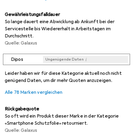
Gewährleistungsfalldauer
So lange dauert eine Abwicklung ab Ankunft bei der
Servicestelle bis Wiedererhalt in Arbeitstagen im
Durchschnitt.
Quelle: Galaxus
i
Dipos
Ungenügende Daten
i
i
i
i
Ungenügende Daten
Ungenügende Daten
Ungenügende Daten
Ungenügende Daten
Leider haben wir für diese Kategorie aktuell noch nicht
genügend Daten, um dir mehr Quoten anzuzeigen.
Alle 78 Marken vergleichen
Rückgabequote
So oft wird ein Produkt dieser Marke in der Kategorie
«Smartphone Schutzfolie» retourniert.
Quelle: Galaxus