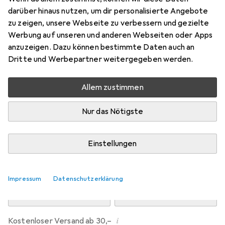
Preis in EUR inkl. MwSt.
darüber hinaus nutzen, um dir personalisierte Angebote
zu zeigen, unsere Webseite zu verbessern und gezielte
Marke
Bewertungen
Werbung auf unseren und anderen Webseiten oder Apps
Mehr von Dipos
anzuzeigen. Dazu können bestimmte Daten auch an
Dritte und Werbepartner weitergegeben werden.
Mi, 12.8. geliefert
Allem zustimmen
Mehr als 10 Stück an Lager beim Drittanbieter
Lieferort angeben für genaue Lieferzeit
Nur das Nötigste
i
Angebot von
Ecultor
DE
Einstellungen
In den Warenkorb
Impressum
Datenschutzerklärung
Vergleichen
Merken
i
Kostenloser Versand ab 30,–