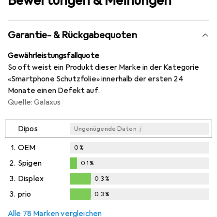
Bewertungen & Meinungen
Garantie- & Rückgabequoten
Gewährleistungsfallquote
So oft weist ein Produkt dieser Marke in der Kategorie
«Smartphone Schutzfolie» innerhalb der ersten 24
Monate einen Defekt auf.
Quelle: Galaxus
i
Dipos
Ungenügende Daten
1.
OEM
0
%
2.
Spigen
0,1
%
0,1
%
3.
Displex
0,3
%
0,3
%
3.
prio
0,3
%
0,3
%
Alle 78 Marken vergleichen