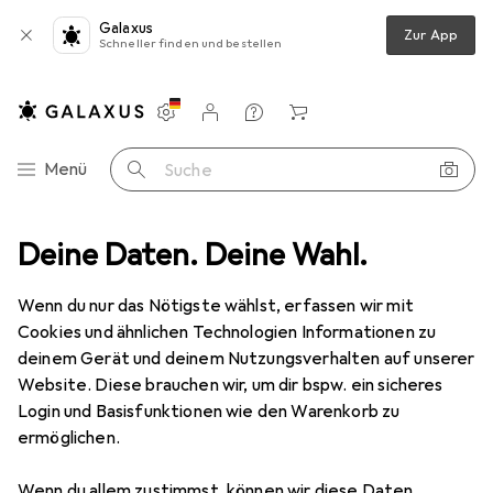
Galaxus
Zur App
Schneller finden und bestellen
Einstellungen
Kundenkonto
Vergleichslisten
Merklisten
Warenkorb
Navigation nach Kategorien
Menü
Suche
z
Deine Daten. Deine Wahl.
Smartphone Schutzfolie
Dipos Displayschutzfolie Antireflex
Wenn du nur das Nötigste wählst, erfassen wir mit
Cookies und ähnlichen Technologien Informationen zu
6 Bilder
deinem Gerät und deinem Nutzungsverhalten auf unserer
Website. Diese brauchen wir, um dir bspw. ein sicheres
EUR
5,89
Login und Basisfunktionen wie den Warenkorb zu
Dipos
Displayschutzfolie Antireflex
ermöglichen.
Oppo A73 5G
Wenn du allem zustimmst, können wir diese Daten