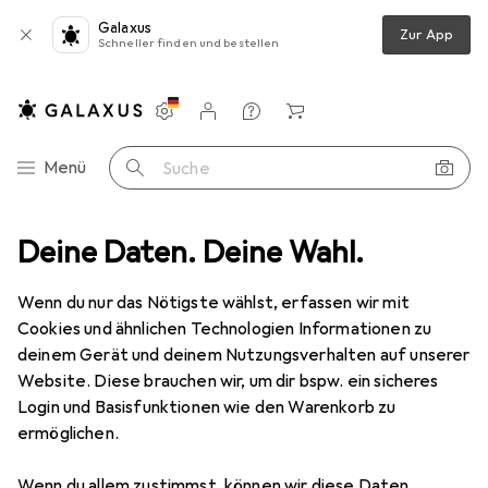
Galaxus
Zur App
Schneller finden und bestellen
Einstellungen
Kundenkonto
Vergleichslisten
Merklisten
Warenkorb
Navigation nach Kategorien
Menü
Suche
z
Deine Daten. Deine Wahl.
Smartphone Schutzfolie
Dipos Displayschutzfolie Antireflex
Wenn du nur das Nötigste wählst, erfassen wir mit
Cookies und ähnlichen Technologien Informationen zu
6 Bilder
deinem Gerät und deinem Nutzungsverhalten auf unserer
Website. Diese brauchen wir, um dir bspw. ein sicheres
EUR
5,99
Login und Basisfunktionen wie den Warenkorb zu
Dipos
Displayschutzfolie Antireflex
ermöglichen.
Realme C3
Wenn du allem zustimmst, können wir diese Daten