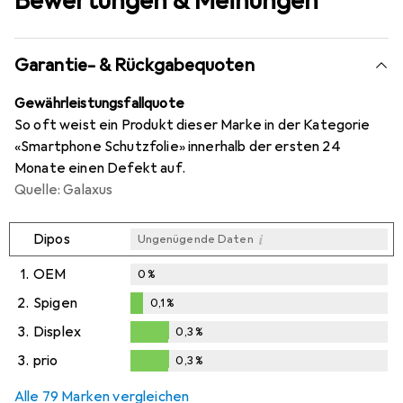
Bewertungen & Meinungen
Garantie- & Rückgabequoten
Gewährleistungsfallquote
So oft weist ein Produkt dieser Marke in der Kategorie
«Smartphone Schutzfolie» innerhalb der ersten 24
Monate einen Defekt auf.
Quelle: Galaxus
i
Dipos
Ungenügende Daten
1.
OEM
0
%
2.
Spigen
0,1
%
0,1
%
3.
Displex
0,3
%
0,3
%
3.
prio
0,3
%
0,3
%
Alle 79 Marken vergleichen