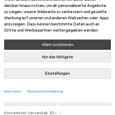
Preis in EUR inkl. MwSt.
darüber hinaus nutzen, um dir personalisierte Angebote
zu zeigen, unsere Webseite zu verbessern und gezielte
Marke
Bewertungen
Werbung auf unseren und anderen Webseiten oder Apps
Mehr von Dipos
anzuzeigen. Dazu können bestimmte Daten auch an
Dritte und Werbepartner weitergegeben werden.
Mi, 12.8. geliefert
Allem zustimmen
Mehr als 10 Stück an Lager beim Drittanbieter
Lieferort angeben für genaue Lieferzeit
Nur das Nötigste
i
Angebot von
Ecultor
DE
Einstellungen
In den Warenkorb
Impressum
Datenschutzerklärung
Vergleichen
Merken
i
Kostenloser Versand ab 30,–