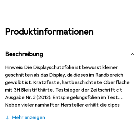
Produktinformationen
Beschreibung
Hinweis: Die Displayschutzfolie ist bewusst kleiner
geschnitten als das Display, da dieses im Randbereich
gewölbt ist. Kratzfeste, hartbeschichtete Oberfläche
mit 3H Bleistifthärte. Testsieger der Zeitschrift c't
Ausgabe Nr. 3 (2012): Entspiegelungsfolien im Test.
Neben vieler namhafter Hersteller erhält die dipos
Antireflex als einzige Folie für Reflexminderung die
Mehr anzeigen
Bewertung sehr gut. Bewusst kleiner als das Oppo
Realme C3 Glas, da dieses gewölbt ist (siehe Fotos),
blasenfrei und jederzeit rückstandsfrei zu entfernen