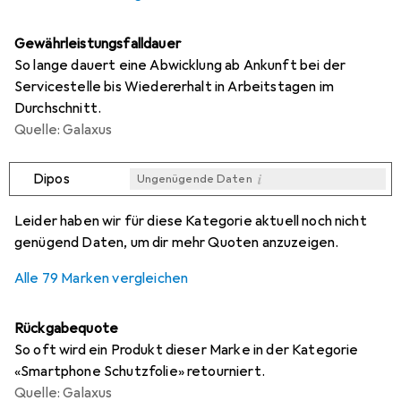
Gewährleistungsfalldauer
So lange dauert eine Abwicklung ab Ankunft bei der
Servicestelle bis Wiedererhalt in Arbeitstagen im
Durchschnitt.
Quelle: Galaxus
i
Dipos
Ungenügende Daten
i
i
i
i
Ungenügende Daten
Ungenügende Daten
Ungenügende Daten
Ungenügende Daten
Leider haben wir für diese Kategorie aktuell noch nicht
genügend Daten, um dir mehr Quoten anzuzeigen.
Alle 79 Marken vergleichen
Rückgabequote
So oft wird ein Produkt dieser Marke in der Kategorie
«Smartphone Schutzfolie» retourniert.
Quelle: Galaxus