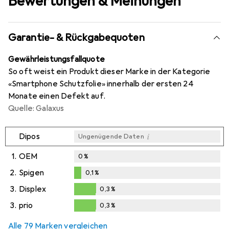
Bewertungen & Meinungen
Garantie- & Rückgabequoten
Gewährleistungsfallquote
So oft weist ein Produkt dieser Marke in der Kategorie
«Smartphone Schutzfolie» innerhalb der ersten 24
Monate einen Defekt auf.
Quelle: Galaxus
i
Dipos
Ungenügende Daten
1.
OEM
0
%
2.
Spigen
0,1
%
0,1
%
3.
Displex
0,3
%
0,3
%
3.
prio
0,3
%
0,3
%
Alle 79 Marken vergleichen