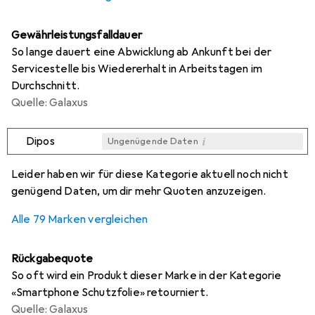
Gewährleistungsfalldauer
So lange dauert eine Abwicklung ab Ankunft bei der
Servicestelle bis Wiedererhalt in Arbeitstagen im
Durchschnitt.
Quelle: Galaxus
i
Dipos
Ungenügende Daten
i
i
i
i
Ungenügende Daten
Ungenügende Daten
Ungenügende Daten
Ungenügende Daten
Leider haben wir für diese Kategorie aktuell noch nicht
genügend Daten, um dir mehr Quoten anzuzeigen.
Alle 79 Marken vergleichen
Rückgabequote
So oft wird ein Produkt dieser Marke in der Kategorie
«Smartphone Schutzfolie» retourniert.
Quelle: Galaxus