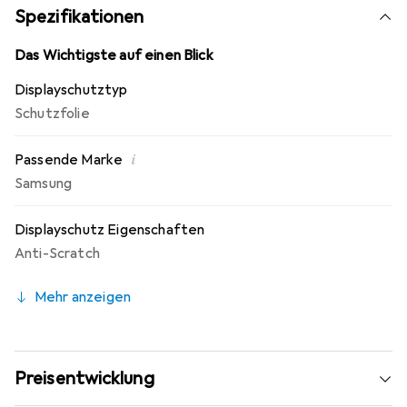
Display! Die spezielle Silikon Haftschicht verdrängt die
Spezifikationen
Luft beim Aufbringen und schmiegt sich damit von selbst
an das Display an. Keine Beeinträchtigung der
Das Wichtigste auf einen Blick
Bedienbarkeit! Die Dipos Displayschutzfolie bietet ein
Displayschutztyp
angenehmes Bediengefühl und ist für das Samsung Galaxy
Schutzfolie
A52 5G optimiert.
i
Passende Marke
Samsung
Displayschutz Eigenschaften
Anti-Scratch
Mehr anzeigen
Preisentwicklung