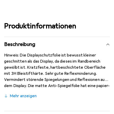
Produktinformationen
Beschreibung
Hinweis: Die Displayschutzfolie ist bewusst kleiner
geschnitten als das Display, da dieses im Randbereich
gewölbt ist. Kratzfeste, hartbeschichtete Oberfläche
mit 3H Bleistifthärte. Sehr gute Reflexminderung.
Vermindert störende Spiegelungen und Reflexionen auf
dem Display. Die matte Anti-Spiegelfolie hat eine papier-
ähnliche Oberfläche. Bewusst kleiner als das Samsung
Mehr anzeigen
Galaxy A52 5G Glas, da dieses gewölbt ist, blasenfrei und
jederzeit rückstandsfrei zu entfernen. Kinderleichte
Anbringung - 100% blasenfreie Montage bei gereinigtem