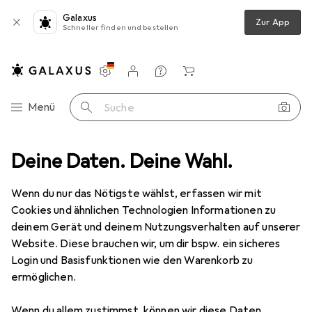
Galaxus
Zur App
Schneller finden und bestellen
Einstellungen
Kundenkonto
Vergleichslisten
Merklisten
Warenkorb
Navigation nach Kategorien
Menü
Suche
z
Deine Daten. Deine Wahl.
Smartphone Schutzfolie
Dipos Displayschutzfolie Antireflex
Wenn du nur das Nötigste wählst, erfassen wir mit
Cookies und ähnlichen Technologien Informationen zu
6 Bilder
deinem Gerät und deinem Nutzungsverhalten auf unserer
Website. Diese brauchen wir, um dir bspw. ein sicheres
EUR
5,99
Login und Basisfunktionen wie den Warenkorb zu
Dipos
Displayschutzfolie Antireflex
ermöglichen.
Samsung Galaxy A52 5G
Wenn du allem zustimmst, können wir diese Daten