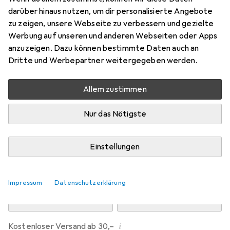
Preis in EUR inkl. MwSt.
darüber hinaus nutzen, um dir personalisierte Angebote
zu zeigen, unsere Webseite zu verbessern und gezielte
Marke
Bewertungen
Werbung auf unseren und anderen Webseiten oder Apps
Mehr von Dipos
2
anzuzeigen. Dazu können bestimmte Daten auch an
Dritte und Werbepartner weitergegeben werden.
Di, 11.8. geliefert
Allem zustimmen
Mehr als 10 Stück an Lager beim Drittanbieter
Lieferort angeben für genaue Lieferzeit
Nur das Nötigste
i
Angebot von
Ecultor
DE
Einstellungen
In den Warenkorb
Impressum
Datenschutzerklärung
Vergleichen
Merken
i
Kostenloser Versand ab 30,–