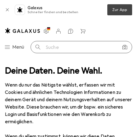
Galaxus
Zur App
Schneller finden und bestellen
Einstellungen
Kundenkonto
Vergleichslisten
Merklisten
Warenkorb
Navigation nach Kategorien
Menü
Suche
z
Deine Daten. Deine Wahl.
Smartphone Schutzfolie
Dipos Displayschutzfolie Antireflex
Wenn du nur das Nötigste wählst, erfassen wir mit
Cookies und ähnlichen Technologien Informationen zu
6 Bilder
deinem Gerät und deinem Nutzungsverhalten auf unserer
Website. Diese brauchen wir, um dir bspw. ein sicheres
EUR
5,99
Login und Basisfunktionen wie den Warenkorb zu
Dipos
Displayschutzfolie Antireflex
ermöglichen.
Samsung Galaxy Note 20 Ultra
Wenn du allem zustimmst, können wir diese Daten