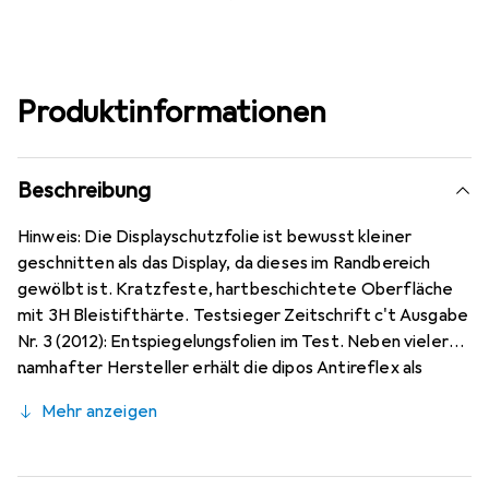
Produktinformationen
Beschreibung
Hinweis: Die Displayschutzfolie ist bewusst kleiner
geschnitten als das Display, da dieses im Randbereich
gewölbt ist. Kratzfeste, hartbeschichtete Oberfläche
mit 3H Bleistifthärte. Testsieger Zeitschrift c't Ausgabe
Nr. 3 (2012): Entspiegelungsfolien im Test. Neben vieler
namhafter Hersteller erhält die dipos Antireflex als
einzige Folie für Reflexminderung die Bewertung sehr
Mehr anzeigen
gut. Bewusst kleiner als das Samsung Galaxy Note 20
Ultra Glas, da dieses gewölbt ist (siehe Fotos), blasenfrei
und jederzeit rückstandsfrei zu entfernen (ohne