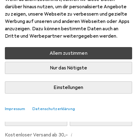
Preis in EUR inkl. MwSt.
darüber hinaus nutzen, um dir personalisierte Angebote
zu zeigen, unsere Webseite zu verbessern und gezielte
Marke
Bewertungen
Werbung auf unseren und anderen Webseiten oder Apps
Mehr von Dipos
1
anzuzeigen. Dazu können bestimmte Daten auch an
Dritte und Werbepartner weitergegeben werden.
Mo, 10.8. geliefert
Allem zustimmen
Mehr als 10 Stück an Lager beim Drittanbieter
Lieferort angeben für genaue Lieferzeit
Nur das Nötigste
i
Angebot von
Ecultor
DE
Einstellungen
In den Warenkorb
Impressum
Datenschutzerklärung
Vergleichen
Merken
i
Kostenloser Versand ab 30,–