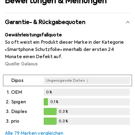
Bewertungen & Meinungen
Garantie- & Rückgabequoten
Gewährleistungsfallquote
So oft weist ein Produkt dieser Marke in der Kategorie
«Smartphone Schutzfolie» innerhalb der ersten 24
Monate einen Defekt auf.
Quelle: Galaxus
i
Dipos
Ungenügende Daten
1.
OEM
0
%
2.
Spigen
0,1
%
0,1
%
3.
Displex
0,3
%
0,3
%
3.
prio
0,3
%
0,3
%
Alle 79 Marken vergleichen