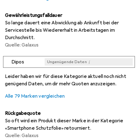
Gewährleistungsfalldauer
So lange dauert eine Abwicklung ab Ankunft bei der
Servicestelle bis Wiedererhalt in Arbeitstagen im
Durchschnitt.
Quelle: Galaxus
i
Dipos
Ungenügende Daten
i
i
i
i
Ungenügende Daten
Ungenügende Daten
Ungenügende Daten
Ungenügende Daten
Leider haben wir für diese Kategorie aktuell noch nicht
genügend Daten, um dir mehr Quoten anzuzeigen.
Alle 79 Marken vergleichen
Rückgabequote
So oft wird ein Produkt dieser Marke in der Kategorie
«Smartphone Schutzfolie» retourniert.
Quelle: Galaxus