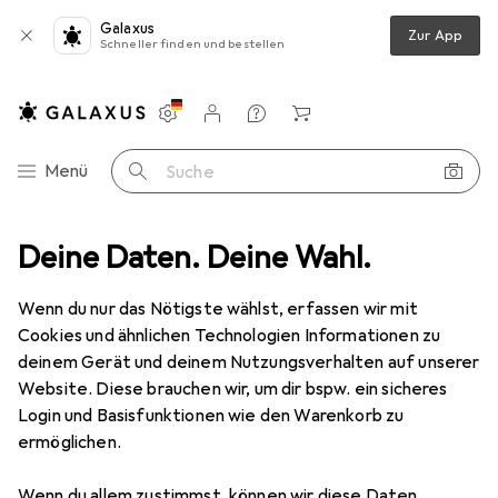
Galaxus
Zur App
Schneller finden und bestellen
Einstellungen
Kundenkonto
Vergleichslisten
Merklisten
Warenkorb
Navigation nach Kategorien
Menü
Suche
z
Deine Daten. Deine Wahl.
Smartphone Schutzfolie
Dipos Displayschutzfolie Antireflex
Wenn du nur das Nötigste wählst, erfassen wir mit
Cookies und ähnlichen Technologien Informationen zu
6 Bilder
deinem Gerät und deinem Nutzungsverhalten auf unserer
Website. Diese brauchen wir, um dir bspw. ein sicheres
EUR
3,89
Login und Basisfunktionen wie den Warenkorb zu
Dipos
Displayschutzfolie Antireflex
ermöglichen.
Vivo V20 Pro
Wenn du allem zustimmst, können wir diese Daten