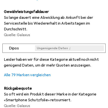
Gewährleistungsfalldauer
So lange dauert eine Abwicklung ab Ankunft bei der
Servicestelle bis Wiedererhalt in Arbeitstagen im
Durchschnitt.
Quelle: Galaxus
i
Dipos
Ungenügende Daten
i
i
i
i
Ungenügende Daten
Ungenügende Daten
Ungenügende Daten
Ungenügende Daten
Leider haben wir für diese Kategorie aktuell noch nicht
genügend Daten, um dir mehr Quoten anzuzeigen.
Alle 79 Marken vergleichen
Rückgabequote
So oft wird ein Produkt dieser Marke in der Kategorie
«Smartphone Schutzfolie» retourniert.
Quelle: Galaxus