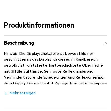
Produktinformationen
Beschreibung
Hinweis: Die Displayschutzfolie ist bewusst kleiner
geschnitten als das Display, da dieses im Randbereich
gewölbt ist. Kratzfeste, hartbeschichtete Oberfläche
mit 3H Bleistifthärte. Sehr gute Reflexminderung.
Vermindert störende Spiegelungen und Reflexionen auf
dem Display. Die matte Anti-Spiegelfolie hat eine papier-
ähnliche Oberfläche. Bewusst kleiner als das Vivo V20 Pro
Mehr anzeigen
Glas, da dieses gewölbt ist (siehe Fotos), blasenfrei und
jederzeit rückstandsfrei zu entfernen (ohne Klebstoff).
Kinderleichte Anbringung - 100% blasenfreie Montage bei