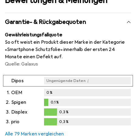
Bewertungen & Meinungen
Garantie- & Rückgabequoten
Gewährleistungsfallquote
So oft weist ein Produkt dieser Marke in der Kategorie
«Smartphone Schutzfolie» innerhalb der ersten 24
Monate einen Defekt auf.
Quelle: Galaxus
i
Dipos
Ungenügende Daten
1.
OEM
0
%
2.
Spigen
0,1
%
0,1
%
3.
Displex
0,3
%
0,3
%
3.
prio
0,3
%
0,3
%
Alle 79 Marken vergleichen