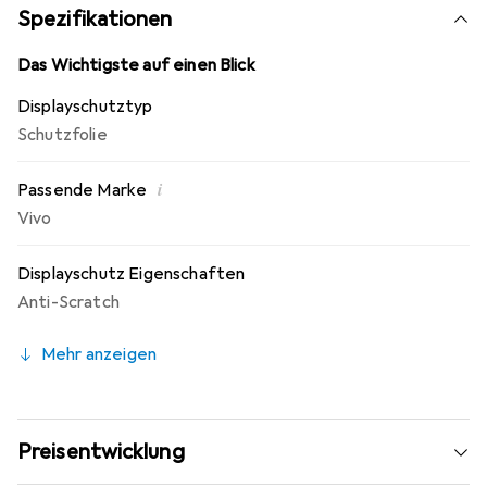
gereinigtem Display! Die spezielle Silikon Haftschicht
Spezifikationen
verdrängt die Luft beim Aufbringen und schmiegt sich
damit von selbst an das Display an. Keine
Das Wichtigste auf einen Blick
Beeinträchtigung der Bedienbarkeit! Die Dipos
Displayschutztyp
Displayschutzfolie bietet ein angenehmes Bediengefühl
Schutzfolie
und ist für das Vivo V20 Pro optimiert.
i
Passende Marke
Vivo
Displayschutz Eigenschaften
Anti-Scratch
Mehr anzeigen
Preisentwicklung