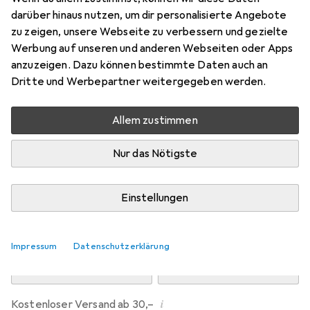
Preis in EUR inkl. MwSt.
darüber hinaus nutzen, um dir personalisierte Angebote
zu zeigen, unsere Webseite zu verbessern und gezielte
Marke
Bewertungen
Werbung auf unseren und anderen Webseiten oder Apps
Mehr von Dipos
anzuzeigen. Dazu können bestimmte Daten auch an
Dritte und Werbepartner weitergegeben werden.
Mi, 12.8. geliefert
Allem zustimmen
Mehr als 10 Stück an Lager beim Drittanbieter
Lieferort angeben für genaue Lieferzeit
Nur das Nötigste
i
Angebot von
Ecultor
DE
Einstellungen
In den Warenkorb
Impressum
Datenschutzerklärung
Vergleichen
Merken
i
Kostenloser Versand ab 30,–