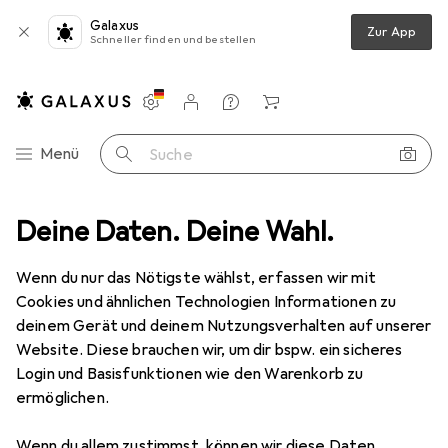
Galaxus
Zur App
Schneller finden und bestellen
Einstellungen
Kundenkonto
Vergleichslisten
Merklisten
Warenkorb
Navigation nach Kategorien
Menü
Suche
z
Deine Daten. Deine Wahl.
Smartphone Schutzfolie
Dipos Displayschutzfolie Antireflex
Wenn du nur das Nötigste wählst, erfassen wir mit
Cookies und ähnlichen Technologien Informationen zu
6 Bilder
deinem Gerät und deinem Nutzungsverhalten auf unserer
Website. Diese brauchen wir, um dir bspw. ein sicheres
EUR
3,99
Login und Basisfunktionen wie den Warenkorb zu
Dipos
Displayschutzfolie Antireflex
ermöglichen.
Wiko Y81
Wenn du allem zustimmst, können wir diese Daten