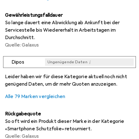
Gewährleistungsfalldauer
So lange dauert eine Abwicklung ab Ankunft bei der
Servicestelle bis Wiedererhalt in Arbeitstagen im
Durchschnitt.
Quelle: Galaxus
i
Dipos
Ungenügende Daten
i
i
i
i
Ungenügende Daten
Ungenügende Daten
Ungenügende Daten
Ungenügende Daten
Leider haben wir für diese Kategorie aktuell noch nicht
genügend Daten, um dir mehr Quoten anzuzeigen.
Alle 79 Marken vergleichen
Rückgabequote
So oft wird ein Produkt dieser Marke in der Kategorie
«Smartphone Schutzfolie» retourniert.
Quelle: Galaxus