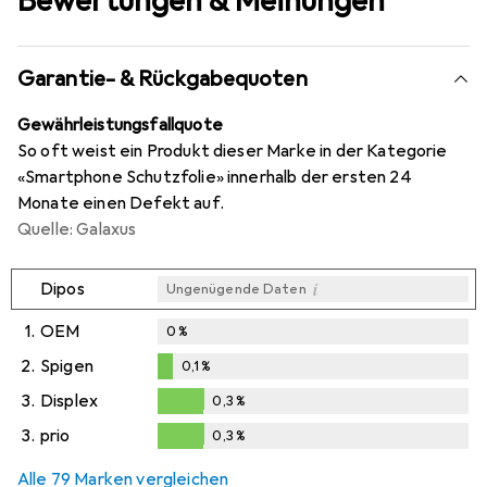
Bewertungen & Meinungen
Garantie- & Rückgabequoten
Gewährleistungsfallquote
So oft weist ein Produkt dieser Marke in der Kategorie
«Smartphone Schutzfolie» innerhalb der ersten 24
Monate einen Defekt auf.
Quelle: Galaxus
i
Dipos
Ungenügende Daten
1.
OEM
0
%
2.
Spigen
0,1
%
0,1
%
3.
Displex
0,3
%
0,3
%
3.
prio
0,3
%
0,3
%
Alle 79 Marken vergleichen