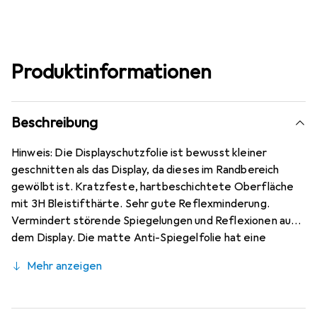
Produktinformationen
Beschreibung
Hinweis: Die Displayschutzfolie ist bewusst kleiner
geschnitten als das Display, da dieses im Randbereich
gewölbt ist. Kratzfeste, hartbeschichtete Oberfläche
mit 3H Bleistifthärte. Sehr gute Reflexminderung.
Vermindert störende Spiegelungen und Reflexionen auf
dem Display. Die matte Anti-Spiegelfolie hat eine
papierähnliche Oberfläche. Bewusst kleiner als das Wiko
Mehr anzeigen
Y81 Glas, da dieses gewölbt ist (siehe Fotos), blasenfrei
und jederzeit rückstandsfrei zu entfernen (ohne
Klebstoff). Kinderleichte Anbringung - 100% blasenfreie