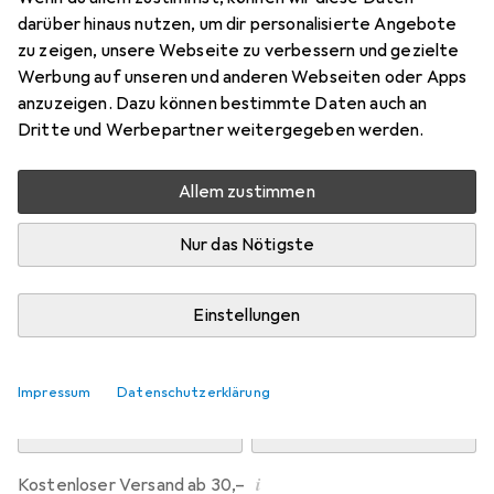
Preis in EUR inkl. MwSt.
darüber hinaus nutzen, um dir personalisierte Angebote
zu zeigen, unsere Webseite zu verbessern und gezielte
Marke
Bewertungen
Werbung auf unseren und anderen Webseiten oder Apps
Mehr von Dipos
anzuzeigen. Dazu können bestimmte Daten auch an
Dritte und Werbepartner weitergegeben werden.
Di, 11.8. geliefert
Allem zustimmen
Mehr als 10 Stück an Lager beim Drittanbieter
Lieferort angeben für genaue Lieferzeit
Nur das Nötigste
i
Angebot von
Ecultor
DE
Einstellungen
In den Warenkorb
Impressum
Datenschutzerklärung
Vergleichen
Merken
i
Kostenloser Versand ab 30,–