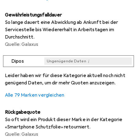
Gewährleistungsfalldauer
So lange dauert eine Abwicklung ab Ankunft bei der
Servicestelle bis Wiedererhalt in Arbeitstagen im
Durchschnitt.
Quelle: Galaxus
i
Dipos
Ungenügende Daten
i
i
i
i
Ungenügende Daten
Ungenügende Daten
Ungenügende Daten
Ungenügende Daten
Leider haben wir für diese Kategorie aktuell noch nicht
genügend Daten, um dir mehr Quoten anzuzeigen.
Alle 79 Marken vergleichen
Rückgabequote
So oft wird ein Produkt dieser Marke in der Kategorie
«Smartphone Schutzfolie» retourniert.
Quelle: Galaxus