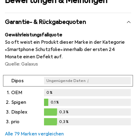
Bewertungen & Meinungen
Garantie- & Rückgabequoten
Gewährleistungsfallquote
So oft weist ein Produkt dieser Marke in der Kategorie
«Smartphone Schutzfolie» innerhalb der ersten 24
Monate einen Defekt auf.
Quelle: Galaxus
i
Dipos
Ungenügende Daten
1.
OEM
0
%
2.
Spigen
0,1
%
0,1
%
3.
Displex
0,3
%
0,3
%
3.
prio
0,3
%
0,3
%
Alle 79 Marken vergleichen