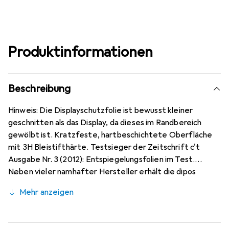
Produktinformationen
Beschreibung
Hinweis: Die Displayschutzfolie ist bewusst kleiner
geschnitten als das Display, da dieses im Randbereich
gewölbt ist. Kratzfeste, hartbeschichtete Oberfläche
mit 3H Bleistifthärte. Testsieger der Zeitschrift c't
Ausgabe Nr. 3 (2012): Entspiegelungsfolien im Test.
Neben vieler namhafter Hersteller erhält die dipos
Antireflex als einzige Folie für Reflexminderung die
Mehr anzeigen
Bewertung sehr gut. Bewusst kleiner als das Xiaomi Mi 10
Lite 5G Glas, da dieses gewölbt ist (siehe Fotos),
blasenfrei und jederzeit rückstandsfrei zu entfernen