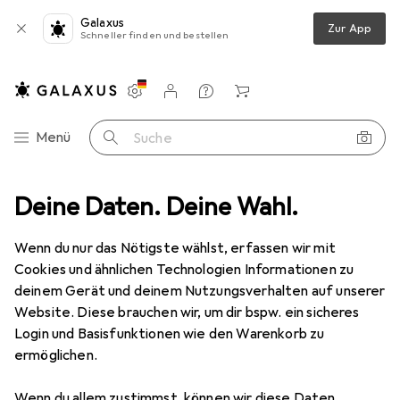
Galaxus
Zur App
Schneller finden und bestellen
Einstellungen
Kundenkonto
Vergleichslisten
Merklisten
Warenkorb
Navigation nach Kategorien
Menü
Suche
z
Deine Daten. Deine Wahl.
Smartphone Schutzfolie
Dipos Displayschutzfolie Antireflex
Wenn du nur das Nötigste wählst, erfassen wir mit
Cookies und ähnlichen Technologien Informationen zu
6 Bilder
deinem Gerät und deinem Nutzungsverhalten auf unserer
Website. Diese brauchen wir, um dir bspw. ein sicheres
EUR
6,49
Login und Basisfunktionen wie den Warenkorb zu
Dipos
Displayschutzfolie Antireflex
ermöglichen.
Xiaomi Mi 10 Lite 5G
Wenn du allem zustimmst, können wir diese Daten