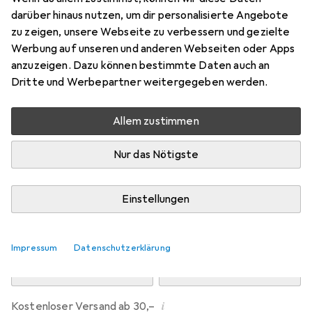
Preis in EUR inkl. MwSt.
darüber hinaus nutzen, um dir personalisierte Angebote
zu zeigen, unsere Webseite zu verbessern und gezielte
Marke
Bewertungen
Werbung auf unseren und anderen Webseiten oder Apps
Mehr von Dipos
anzuzeigen. Dazu können bestimmte Daten auch an
Dritte und Werbepartner weitergegeben werden.
Mi, 12.8. geliefert
Allem zustimmen
Mehr als 10 Stück an Lager beim Drittanbieter
Lieferort angeben für genaue Lieferzeit
Nur das Nötigste
i
Angebot von
Ecultor
DE
Einstellungen
In den Warenkorb
Impressum
Datenschutzerklärung
Vergleichen
Merken
i
Kostenloser Versand ab 30,–