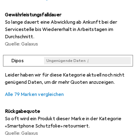
Gewährleistungsfalldauer
So lange dauert eine Abwicklung ab Ankunft bei der
Servicestelle bis Wiedererhalt in Arbeitstagen im
Durchschnitt.
Quelle: Galaxus
i
Dipos
Ungenügende Daten
i
i
i
i
Ungenügende Daten
Ungenügende Daten
Ungenügende Daten
Ungenügende Daten
Leider haben wir für diese Kategorie aktuell noch nicht
genügend Daten, um dir mehr Quoten anzuzeigen.
Alle 79 Marken vergleichen
Rückgabequote
So oft wird ein Produkt dieser Marke in der Kategorie
«Smartphone Schutzfolie» retourniert.
Quelle: Galaxus