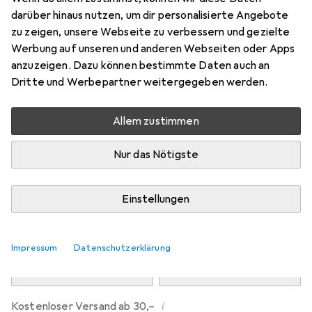
Preis in EUR inkl. MwSt.
darüber hinaus nutzen, um dir personalisierte Angebote
zu zeigen, unsere Webseite zu verbessern und gezielte
Marke
Bewertungen
Werbung auf unseren und anderen Webseiten oder Apps
Mehr von Dipos
anzuzeigen. Dazu können bestimmte Daten auch an
Dritte und Werbepartner weitergegeben werden.
Di, 11.8. geliefert
Allem zustimmen
Mehr als 10 Stück an Lager beim Drittanbieter
Lieferort angeben für genaue Lieferzeit
Nur das Nötigste
i
Angebot von
Ecultor
DE
Einstellungen
In den Warenkorb
Impressum
Datenschutzerklärung
Vergleichen
Merken
i
Kostenloser Versand ab 30,–