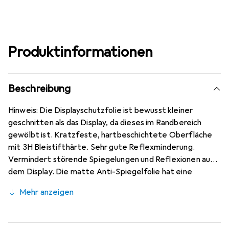
Produktinformationen
Beschreibung
Hinweis: Die Displayschutzfolie ist bewusst kleiner
geschnitten als das Display, da dieses im Randbereich
gewölbt ist. Kratzfeste, hartbeschichtete Oberfläche
mit 3H Bleistifthärte. Sehr gute Reflexminderung.
Vermindert störende Spiegelungen und Reflexionen auf
dem Display. Die matte Anti-Spiegelfolie hat eine
papierähnliche Oberfläche. Bewusst kleiner als das Xiaomi
Mehr anzeigen
Mi 10T Lite Rückseite Glas, da dieses gewölbt ist (siehe
Fotos), blasenfrei und jederzeit rückstandsfrei zu
entfernen (ohne Klebstoff). Kinderleichte Anbringung -