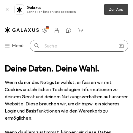
Galaxus
Zur App
Schneller finden und bestellen
Einstellungen
Kundenkonto
Vergleichslisten
Merklisten
Warenkorb
Navigation nach Kategorien
Menü
Suche
z
Deine Daten. Deine Wahl.
Smartphone Schutzfolie
Dipos Displayschutzfolie Antireflex
Wenn du nur das Nötigste wählst, erfassen wir mit
Cookies und ähnlichen Technologien Informationen zu
6 Bilder
deinem Gerät und deinem Nutzungsverhalten auf unserer
Website. Diese brauchen wir, um dir bspw. ein sicheres
EUR
5,89
Login und Basisfunktionen wie den Warenkorb zu
Dipos
Displayschutzfolie Antireflex
ermöglichen.
Xiaomi Mi 10T Lite
Wenn du allem zustimmst, können wir diese Daten