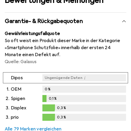
Bewertungen & Meinungen
Garantie- & Rückgabequoten
Gewährleistungsfallquote
So oft weist ein Produkt dieser Marke in der Kategorie
«Smartphone Schutzfolie» innerhalb der ersten 24
Monate einen Defekt auf.
Quelle: Galaxus
i
Dipos
Ungenügende Daten
1.
OEM
0
%
2.
Spigen
0,1
%
0,1
%
3.
Displex
0,3
%
0,3
%
3.
prio
0,3
%
0,3
%
Alle 79 Marken vergleichen