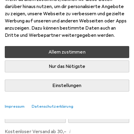
Preis in EUR inkl. MwSt.
darüber hinaus nutzen, um dir personalisierte Angebote
zu zeigen, unsere Webseite zu verbessern und gezielte
Marke
Bewertungen
Werbung auf unseren und anderen Webseiten oder Apps
Mehr von Dipos
anzuzeigen. Dazu können bestimmte Daten auch an
Dritte und Werbepartner weitergegeben werden.
Mo, 10.8. geliefert
Allem zustimmen
Mehr als 10 Stück an Lager beim Drittanbieter
Lieferort angeben für genaue Lieferzeit
Nur das Nötigste
i
Angebot von
Ecultor
DE
Einstellungen
In den Warenkorb
Impressum
Datenschutzerklärung
Vergleichen
Merken
i
Kostenloser Versand ab 30,–