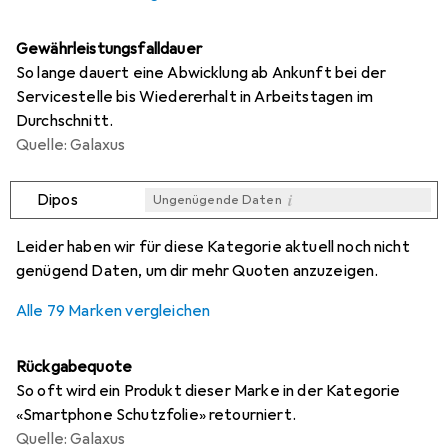
Gewährleistungsfalldauer
So lange dauert eine Abwicklung ab Ankunft bei der
Servicestelle bis Wiedererhalt in Arbeitstagen im
Durchschnitt.
Quelle: Galaxus
i
Dipos
Ungenügende Daten
i
i
i
i
Ungenügende Daten
Ungenügende Daten
Ungenügende Daten
Ungenügende Daten
Leider haben wir für diese Kategorie aktuell noch nicht
genügend Daten, um dir mehr Quoten anzuzeigen.
Alle 79 Marken vergleichen
Rückgabequote
So oft wird ein Produkt dieser Marke in der Kategorie
«Smartphone Schutzfolie» retourniert.
Quelle: Galaxus