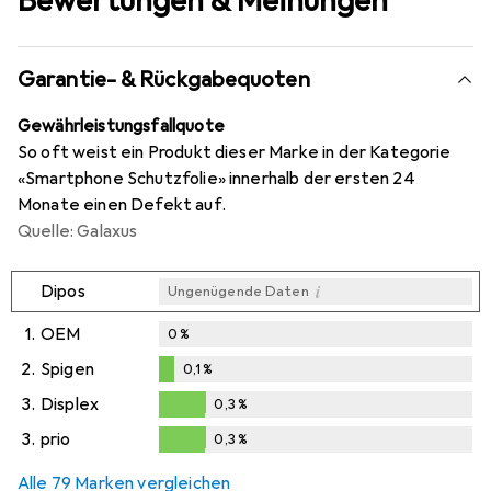
Bewertungen & Meinungen
Garantie- & Rückgabequoten
Gewährleistungsfallquote
So oft weist ein Produkt dieser Marke in der Kategorie
«Smartphone Schutzfolie» innerhalb der ersten 24
Monate einen Defekt auf.
Quelle: Galaxus
i
Dipos
Ungenügende Daten
1.
OEM
0
%
2.
Spigen
0,1
%
0,1
%
3.
Displex
0,3
%
0,3
%
3.
prio
0,3
%
0,3
%
Alle 79 Marken vergleichen