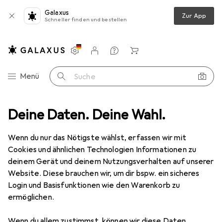
Galaxus
Zur App
Schneller finden und bestellen
Einstellungen
Kundenkonto
Vergleichslisten
Merklisten
Warenkorb
Navigation nach Kategorien
Menü
Suche
z
Deine Daten. Deine Wahl.
Smartphone Schutzfolie
Dipos Displayschutzfolie Antireflex
Wenn du nur das Nötigste wählst, erfassen wir mit
Cookies und ähnlichen Technologien Informationen zu
6 Bilder
deinem Gerät und deinem Nutzungsverhalten auf unserer
Website. Diese brauchen wir, um dir bspw. ein sicheres
EUR
3,89
Login und Basisfunktionen wie den Warenkorb zu
Dipos
Displayschutzfolie Antireflex
ermöglichen.
Xiaomi Poco F2 Pro
Wenn du allem zustimmst, können wir diese Daten