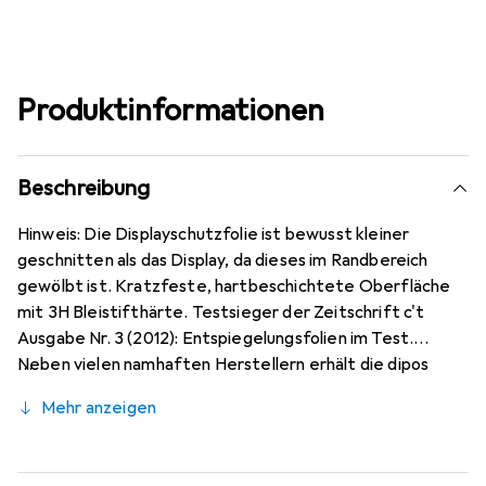
Produktinformationen
Beschreibung
Hinweis: Die Displayschutzfolie ist bewusst kleiner
geschnitten als das Display, da dieses im Randbereich
gewölbt ist. Kratzfeste, hartbeschichtete Oberfläche
mit 3H Bleistifthärte. Testsieger der Zeitschrift c't
Ausgabe Nr. 3 (2012): Entspiegelungsfolien im Test.
Neben vielen namhaften Herstellern erhält die dipos
Antireflex als einzige Folie für Reflexminderung die
Mehr anzeigen
Bewertung sehr gut. Bewusst kleiner als das Xiaomi Poco
F2 Pro Glas, da dieses gewölbt ist, blasenfrei und
jederzeit rückstandsfrei zu entfernen (ohne Klebstoff).