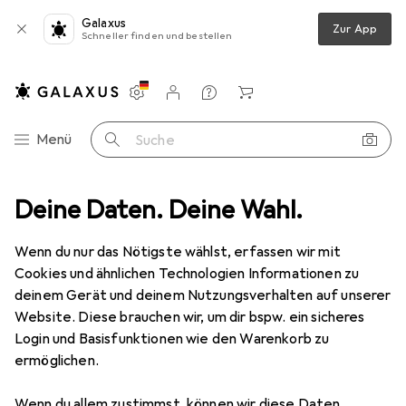
Galaxus
Zur App
Schneller finden und bestellen
Einstellungen
Kundenkonto
Vergleichslisten
Merklisten
Warenkorb
Navigation nach Kategorien
Menü
Suche
z
Deine Daten. Deine Wahl.
Smartphone Schutzfolie
Dipos Displayschutzfolie Antireflex
Wenn du nur das Nötigste wählst, erfassen wir mit
Cookies und ähnlichen Technologien Informationen zu
6 Bilder
deinem Gerät und deinem Nutzungsverhalten auf unserer
Website. Diese brauchen wir, um dir bspw. ein sicheres
EUR
6,49
Login und Basisfunktionen wie den Warenkorb zu
Dipos
Displayschutzfolie Antireflex
ermöglichen.
Xiaomi Poco F3 Pro
Wenn du allem zustimmst, können wir diese Daten