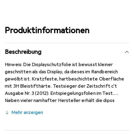
Produktinformationen
Beschreibung
Hinweis: Die Displayschutzfolie ist bewusst kleiner
geschnitten als das Display, da dieses im Randbereich
gewölbt ist. Kratzfeste, hartbeschichtete Oberfläche
mit 3H Bleistifthärte. Testsieger der Zeitschrift c't
Ausgabe Nr. 3 (2012): Entspiegelungsfolien im Test.
Neben vieler namhafter Hersteller erhält die dipos
Antireflex als einzige Folie für Reflexminderung die
Mehr anzeigen
Bewertung sehr gut. Bewusst kleiner als das Poco F2 Pro
Glas, da dieses gewölbt ist, blasenfrei und jederzeit
rückstandsfrei zu entfernen (ohne Klebstoff).