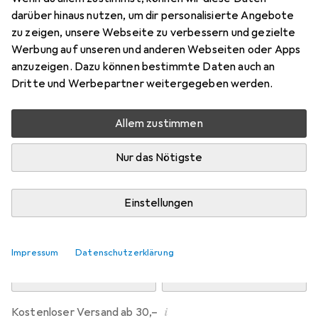
Preis in EUR inkl. MwSt.
darüber hinaus nutzen, um dir personalisierte Angebote
zu zeigen, unsere Webseite zu verbessern und gezielte
Marke
Bewertungen
Werbung auf unseren und anderen Webseiten oder Apps
Mehr von Dipos
anzuzeigen. Dazu können bestimmte Daten auch an
Dritte und Werbepartner weitergegeben werden.
Mo, 10.8. geliefert
Allem zustimmen
Mehr als 10 Stück an Lager beim Drittanbieter
Lieferort angeben für genaue Lieferzeit
Nur das Nötigste
i
Angebot von
Ecultor
DE
Einstellungen
In den Warenkorb
Impressum
Datenschutzerklärung
Vergleichen
Merken
i
Kostenloser Versand ab 30,–