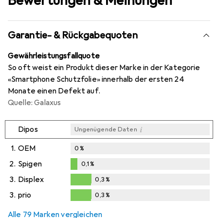
Bewertungen & Meinungen
Garantie- & Rückgabequoten
Gewährleistungsfallquote
So oft weist ein Produkt dieser Marke in der Kategorie
«Smartphone Schutzfolie» innerhalb der ersten 24
Monate einen Defekt auf.
Quelle: Galaxus
i
Dipos
Ungenügende Daten
1.
OEM
0
%
2.
Spigen
0,1
%
0,1
%
3.
Displex
0,3
%
0,3
%
3.
prio
0,3
%
0,3
%
Alle 79 Marken vergleichen