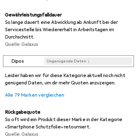
Gewährleistungsfalldauer
So lange dauert eine Abwicklung ab Ankunft bei der
Servicestelle bis Wiedererhalt in Arbeitstagen im
Durchschnitt.
Quelle: Galaxus
i
Dipos
Ungenügende Daten
i
i
i
i
Ungenügende Daten
Ungenügende Daten
Ungenügende Daten
Ungenügende Daten
Leider haben wir für diese Kategorie aktuell noch nicht
genügend Daten, um dir mehr Quoten anzuzeigen.
Alle 79 Marken vergleichen
Rückgabequote
So oft wird ein Produkt dieser Marke in der Kategorie
«Smartphone Schutzfolie» retourniert.
Quelle: Galaxus