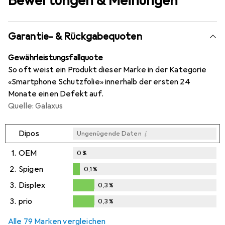
Bewertungen & Meinungen
Garantie- & Rückgabequoten
Gewährleistungsfallquote
So oft weist ein Produkt dieser Marke in der Kategorie
«Smartphone Schutzfolie» innerhalb der ersten 24
Monate einen Defekt auf.
Quelle: Galaxus
i
Dipos
Ungenügende Daten
1.
OEM
0
%
2.
Spigen
0,1
%
0,1
%
3.
Displex
0,3
%
0,3
%
3.
prio
0,3
%
0,3
%
Alle 79 Marken vergleichen