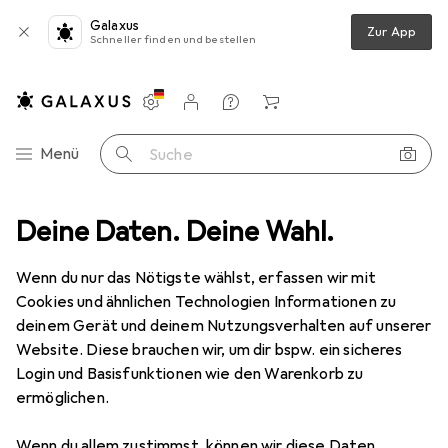
Galaxus
Zur App
Schneller finden und bestellen
Einstellungen
Kundenkonto
Vergleichslisten
Merklisten
Warenkorb
Navigation nach Kategorien
Menü
Suche
z
Deine Daten. Deine Wahl.
Smartphone Schutzfolie
Dipos Displayschutzfolie Antireflex
Wenn du nur das Nötigste wählst, erfassen wir mit
Cookies und ähnlichen Technologien Informationen zu
6 Bilder
deinem Gerät und deinem Nutzungsverhalten auf unserer
Website. Diese brauchen wir, um dir bspw. ein sicheres
EUR
5,99
Login und Basisfunktionen wie den Warenkorb zu
Dipos
Displayschutzfolie Antireflex
ermöglichen.
Xiaomi Poco M2 Pro
Wenn du allem zustimmst, können wir diese Daten