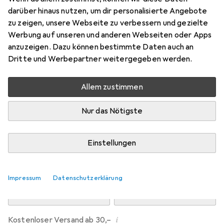
Preis in EUR inkl. MwSt.
darüber hinaus nutzen, um dir personalisierte Angebote
zu zeigen, unsere Webseite zu verbessern und gezielte
Marke
Bewertungen
Werbung auf unseren und anderen Webseiten oder Apps
Mehr von Dipos
anzuzeigen. Dazu können bestimmte Daten auch an
Dritte und Werbepartner weitergegeben werden.
Mi, 12.8. geliefert
Allem zustimmen
Mehr als 10 Stück an Lager beim Drittanbieter
Lieferort angeben für genaue Lieferzeit
Nur das Nötigste
i
Angebot von
Ecultor
DE
Einstellungen
In den Warenkorb
Impressum
Datenschutzerklärung
Vergleichen
Merken
i
Kostenloser Versand ab 30,–