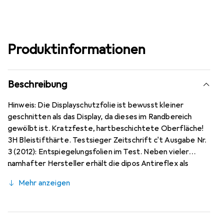
Produktinformationen
Beschreibung
Hinweis: Die Displayschutzfolie ist bewusst kleiner
geschnitten als das Display, da dieses im Randbereich
gewölbt ist. Kratzfeste, hartbeschichtete Oberfläche!
3H Bleistifthärte. Testsieger Zeitschrift c't Ausgabe Nr.
3 (2012): Entspiegelungsfolien im Test. Neben vieler
namhafter Hersteller erhält die dipos Antireflex als
einzige Folie für Reflexminderung die Bewertung sehr
Mehr anzeigen
gut. Bewusst kleiner als das Xiaomi Poco M2 Pro
Rückseite Glas, da dieses gewölbt ist (siehe Fotos),
blasenfrei und jederzeit rückstandsfrei zu entfernen