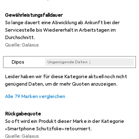
Gewährleistungsfalldauer
So lange dauert eine Abwicklung ab Ankunft bei der
Servicestelle bis Wiedererhalt in Arbeitstagen im
Durchschnitt.
Quelle: Galaxus
i
Dipos
Ungenügende Daten
i
i
i
i
Ungenügende Daten
Ungenügende Daten
Ungenügende Daten
Ungenügende Daten
Leider haben wir für diese Kategorie aktuell noch nicht
genügend Daten, um dir mehr Quoten anzuzeigen.
Alle 79 Marken vergleichen
Rückgabequote
So oft wird ein Produkt dieser Marke in der Kategorie
«Smartphone Schutzfolie» retourniert.
Quelle: Galaxus